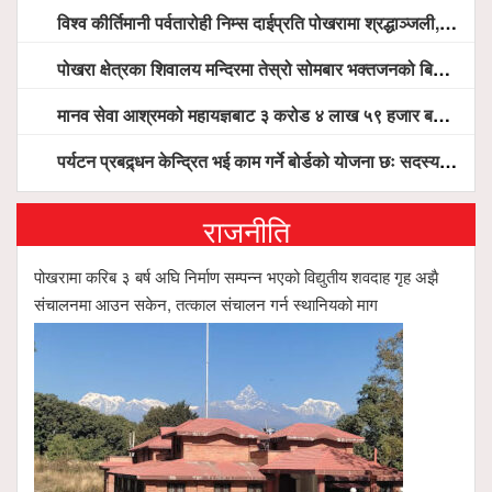
विश्व कीर्तिमानी पर्वतारोही निम्स दाईप्रति पोखरामा श्रद्धाञ्जली, दीप प्रज्वलन गर्दै योगदानको प्रशंसा (भिडियो सहित)
पोखरा क्षेत्रका शिवालय मन्दिरमा तेस्रो सोमबार भक्तजनको बिहानैदेखि घुइँचो
मानव सेवा आश्रमको महायज्ञबाट ३ करोड ४ लाख ५९ हजार बचत, १ करोड ४४ लाख उठ्न बाँकी, विना संचार माध्यम तर प्रचार प्रसारमै भयो १९ लाख खर्च !
पर्यटन प्रबद्र्धन केन्द्रित भई काम गर्ने बोर्डको योजना छः सदस्य पोखरेल, चलिय पोखरालाई थप प्रभावकारी बनाउन होटल संघको माग
राजनीति
पोखरामा करिब ३ बर्ष अघि निर्माण सम्पन्न भएको विद्युतीय शवदाह गृह अझै
संचालनमा आउन सकेन, तत्काल संचालन गर्न स्थानियको माग