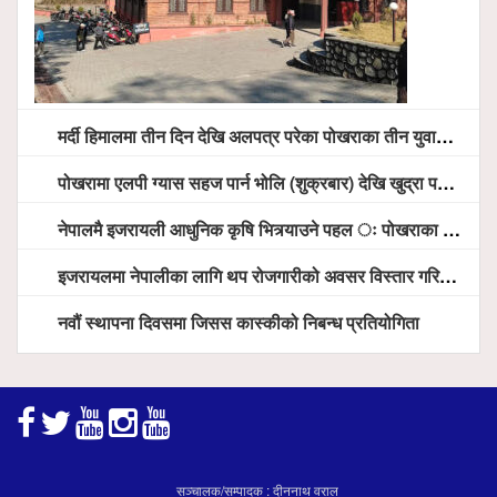
मर्दी हिमालमा तीन दिन देखि अलपत्र परेका पोखराका तीन युवाको सशस्त्र प्रहरी सहितको टोलीको साहसिक उद्धार
पोखरामा एलपी ग्यास सहज पार्न भोलि (शुक्रबार) देखि खुद्रा पसलबाटै बिक्रि वितरण हुने, स्टोर नगर्न आग्रह
नेपालमै इजरायली आधुनिक कृषि भित्र्याउने पहल ः पोखराका मेयर धनराज आचार्य र इजरायली राजदूतबीच सहकार्य विस्तारको संकेत
इजरायलमा नेपालीका लागि थप रोजगारीको अवसर विस्तार गरिने ः राजदूत बास
नवौं स्थापना दिवसमा जिसस कास्कीको निबन्ध प्रतियोगिता
सञ्चालक/सम्पादक : दीननाथ वराल