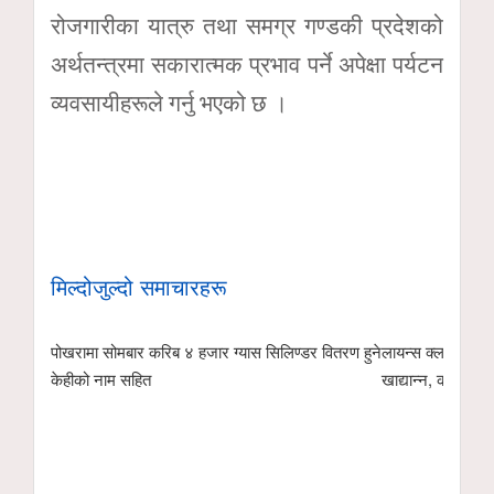
रोजगारीका यात्रु तथा समग्र गण्डकी प्रदेशको
अर्थतन्त्रमा सकारात्मक प्रभाव पर्ने अपेक्षा पर्यटन
व्यवसायीहरूले गर्नु भएको छ ।
मिल्दोजुल्दो समाचारहरू
रिब ४ हजार ग्यास सिलिण्डर वितरण हुने
लायन्स क्लब अफ पोखरा पेन्गुइनद्वारा गुरुकुल
खाद्यान्न, कपडा वितरण