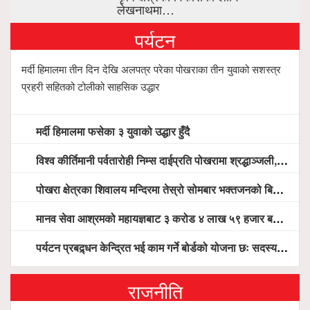
लेखनाथमा…
पर्यटन
मर्दी हिमालमा तीन दिन देखि अलपत्र परेका पोखराका तीन युवाको सशस्त्र
प्रहरी सहितको टोलीको साहसिक उद्धार
मर्दी हिमालमा फसेका ३ युवाको उद्धार हुँदै
विश्व कीर्तिमानी पर्वतारोही निम्स दाईप्रति पोखरामा श्रद्धाञ्जली, दीप प्रज्वलन गर्दै योगदानको प्रशंसा (भिडियो सहित)
पोखरा क्षेत्रका शिवालय मन्दिरमा तेस्रो सोमबार भक्तजनको बिहानैदेखि घुइँचो
मानव सेवा आश्रमको महायज्ञबाट ३ करोड ४ लाख ५९ हजार बचत, १ करोड ४४ लाख उठ्न बाँकी, विना संचार माध्यम तर प्रचार प्रसारमै भयो १९ लाख खर्च !
पर्यटन प्रबद्र्धन केन्द्रित भई काम गर्ने बोर्डको योजना छः सदस्य पोखरेल, चलिय पोखरालाई थप प्रभावकारी बनाउन होटल संघको माग
राजनीति