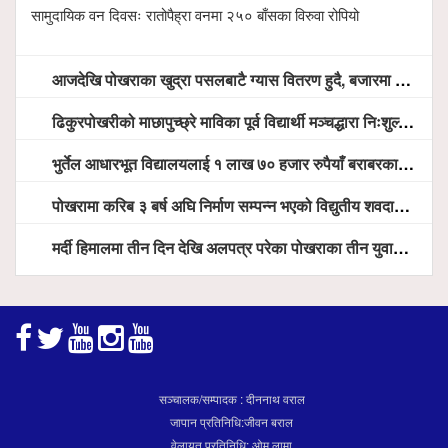
सामुदायिक वन दिवसः रातोपैह्रा वनमा २५० बाँसका विरुवा रोपियो
आजदेखि पोखराका खुद्रा पसलबाटै ग्यास वितरण हुदै, बजारमा ७ हजार भन्दा बढी सिलिण्डर आउने तयारी
ढिकुरपोखरीको माछापुच्छ्रे माविका पूर्व विद्यार्थी मञ्चद्धारा निःशुल्क आँखा शिविर सञ्चालन, ५ सय जना लाभान्वित
भुर्तेल आधारभूत विद्यालयलाई १ लाख ७० हजार रुपैयाँ बराबरका शैक्षिक सामग्री हस्तान्तरण
पोखरामा करिब ३ बर्ष अघि निर्माण सम्पन्न भएको विद्युतीय शवदाह गृह अझै संचालनमा आउन सकेन, तत्काल संचालन गर्न स्थानियको माग
मर्दी हिमालमा तीन दिन देखि अलपत्र परेका पोखराका तीन युवाको सशस्त्र प्रहरी सहितको टोलीको साहसिक उद्धार
सञ्चालक/सम्पादक : दीननाथ वराल
जापान प्रतिनिधि:जीवन बराल
वेलायत प्रतिनिधि: ओम लामा