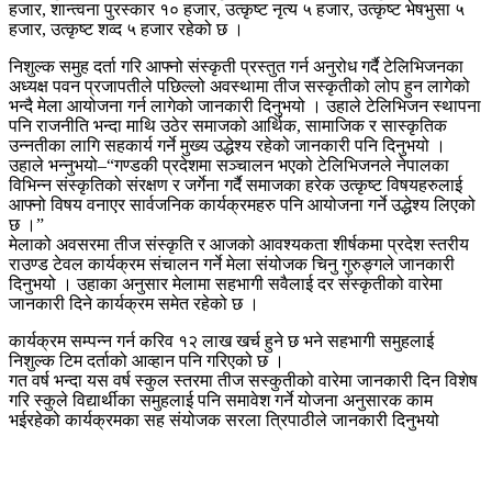
हजार, शान्त्वना पुरस्कार १० हजार, उत्कृष्ट नृत्य ५ हजार, उत्कृष्ट भेषभुसा ५
हजार, उत्कृष्ट शव्द ५ हजार रहेको छ ।
निशुल्क समुह दर्ता गरि आफ्नो संस्कृती प्रस्तुत गर्न अनुरोध गर्दै टेलिभिजनका
अध्यक्ष पवन प्रजापतीले पछिल्लो अवस्थामा तीज सस्कृतीको लोप हुन लागेको
भन्दै मेला आयोजना गर्न लागेको जानकारी दिनुभयो । उहाले टेलिभिजन स्थापना
पनि राजनीति भन्दा माथि उठेर समाजको आर्थिक, सामाजिक र सास्कृतिक
उन्नतीका लागि सहकार्य गर्ने मुख्य उद्धेश्य रहेको जानकारी पनि दिनुभयो ।
उहाले भन्नुभयो–“गण्डकी प्रदेशमा सञ्चालन भएको टेलिभिजनले नेपालका
विभिन्न संस्कृतिको संरक्षण र जर्गेना गर्दै समाजका हरेक उत्कृष्ट विषयहरुलाई
आफ्नो विषय वनाएर सार्वजनिक कार्यक्रमहरु पनि आयोजना गर्ने उद्धेश्य लिएको
छ ।”
मेलाको अवसरमा तीज संस्कृति र आजको आवश्यकता शीर्षकमा प्रदेश स्तरीय
राउण्ड टेवल कार्यक्रम संचालन गर्ने मेला संयोजक चिनु गुरुङ्गले जानकारी
दिनुभयो । उहाका अनुसार मेलामा सहभागी सवैलाई दर संस्कृतीको वारेमा
जानकारी दिने कार्यक्रम समेत रहेको छ ।
कार्यक्रम सम्पन्न गर्न करिव १२ लाख खर्च हुने छ भने सहभागी समुहलाई
निशुल्क टिम दर्ताको आव्हान पनि गरिएको छ ।
गत वर्ष भन्दा यस वर्ष स्कुल स्तरमा तीज सस्कुतीको वारेमा जानकारी दिन विशेष
गरि स्कुले विद्यार्थीका समुहलाई पनि समावेश गर्ने योजना अनुसारक काम
भईरहेको कार्यक्रमका सह संयोजक सरला त्रिपाठीले जानकारी दिनुभयो