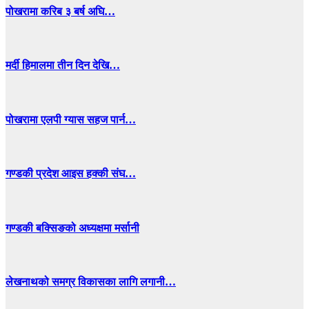
पोखरामा करिब ३ बर्ष अघि…
मर्दी हिमालमा तीन दिन देखि…
पोखरामा एलपी ग्यास सहज पार्न…
गण्डकी प्रदेश आइस हक्की संघ…
गण्डकी बक्सिङको अध्यक्षमा मर्सानी
लेखनाथको समग्र विकासका लागि लगानी…