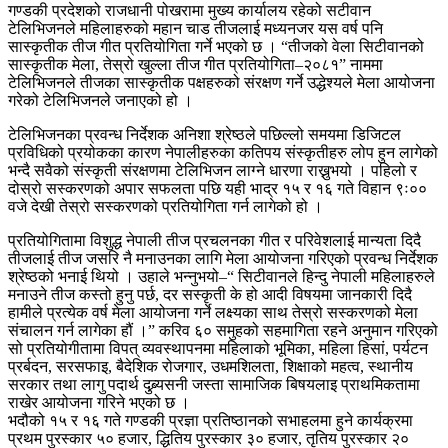
गण्डकी प्रदेशको राजधानी पोखरामा मुख्य कार्यालय रहेको सटीवान
टेलिभिजनले महिलाहरुको महान चाड तीजलाई मध्यनजर यस वर्ष पनि
सास्कृतीक तीज गीत प्रतियोगिता गर्ने भएको छ । “तीजको वेला सिटीवानको
सास्कृतीक मेला, तेस्रो खुल्ला तीज गीत प्रतियोगिता–२०८१” नाममा
टेलिभिजनले तीजका सास्कृतीक पक्षहरुको संरक्षण गर्ने उद्धेश्यले मेला आयोजना
गरेको टेलिभिजनले जनाएको हो ।
टेलिभिजनका प्रवन्ध निर्देशक अनिशा श्रेष्ठले पछिल्लो समयमा डिजिटल
प्रविधिको प्रयोकका कारण नेपालीहरुका कतिपय संस्कृतीहरु लोप हुन लागेको
भन्दै सवैको संस्कृती संरक्षणमा टेलिभिजन लाग्ने धारणा राख्नुभयो । पहिलो र
दोस्रो सस्करणको अपार सफलता पछि यही भाद्र १५ र १६ गते विहान ९ः००
वजे देखी तेस्रो सस्करणको प्रतियोगिता गर्न लागेको हो ।
प्रतियोगितामा विशुद्ध नेपाली तीज प्रचलनका गीत र परिवेशलाई मान्यता दिदै
तीजलाई तीज जसरि नै मनाउनका लागि मेला आयोजना गरिएको प्रवन्ध निर्देशक
श्रेष्ठको भनाई थियो । उहाले भन्नुभयो–“ सिटीवानले हिन्दु नेपाली महिलाहरुले
मनाउने तीज कस्तो हुनु पर्छ, दर सस्कृती के हो आदी विषयमा जानकारी दिदै
हामीले प्रत्येक वर्ष मेला आयोजना गर्ने लक्ष्यका साथ तेस्रो सस्करणको मेला
संचालन गर्न लागेका हौं ।” करिव ६० समुहको सहमागिता रहने अनुमान गरिएको
सो प्रतियोगीतामा विपत् व्यवस्थापनमा महिलाको भूमिका, महिला हिसां, पर्यटन
प्रर्बदन, सरसफाइ, बैदेशिक रोजगार, उधमशिलता, शिक्षाको महत्व, स्थानीय
सरकार तथा लागु पदार्थ दुब्र्यसनी जस्ता सामाजिक बिषयलाइ प्राथमिकतामा
राखेर आयोजना गरिने भएको छ ।
भदौको १५ र १६ गते गण्डकी प्रज्ञा प्रतिष्ठानको सभाहलमा हुने कार्यक्रमा
प्रथम पुरस्कार ५० हजार, द्धितिय पुरस्कार ३० हजार, तृतिय पुरस्कार २०