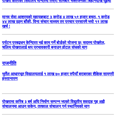
पोखरा क्षेत्रका शिवालय मन्दिरमा तेस्रो सोमबार भक्तजनको बिहानैदेखि घुइँचो
मानव सेवा आश्रमको महायज्ञबाट ३ करोड ४ लाख ५९ हजार बचत, १ करोड
४४ लाख उठ्न बाँकी, विना संचार माध्यम तर प्रचार प्रसारमै भयो १९ लाख
खर्च !
पर्यटन प्रबद्र्धन केन्द्रित भई काम गर्ने बोर्डको योजना छः सदस्य पोखरेल,
चलिय पोखरालाई थप प्रभावकारी बनाउन होटल संघको माग
राजनीति
भुर्तेल आधारभूत विद्यालयलाई १ लाख ७० हजार रुपैयाँ बराबरका शैक्षिक सामग्री
हस्तान्तरण
पोखरामा करिब ३ बर्ष अघि निर्माण सम्पन्न भएको विद्युतीय शवदाह गृह अझै
संचालनमा आउन सकेन, तत्काल संचालन गर्न स्थानियको माग