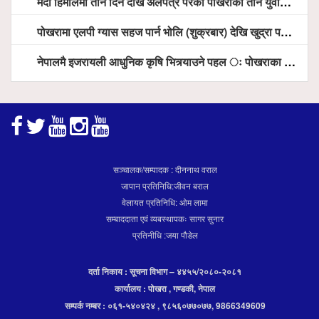
मर्दी हिमालमा तीन दिन देखि अलपत्र परेका पोखराका तीन युवाको सशस्त्र प्रहरी सहितको टोलीको साहसिक उद्धार
पोखरामा एलपी ग्यास सहज पार्न भोलि (शुक्रबार) देखि खुद्रा पसलबाटै बिक्रि वितरण हुने, स्टोर नगर्न आग्रह
नेपालमै इजरायली आधुनिक कृषि भित्र्याउने पहल ः पोखराका मेयर धनराज आचार्य र इजरायली राजदूतबीच सहकार्य विस्तारको संकेत
सञ्चालक/सम्पादक : दीननाथ वराल
जापान प्रतिनिधि:जीवन बराल
वेलायत प्रतिनिधि: ओम लामा
सम्बाददाता एवं व्यबस्थापकः सागर सुनार
प्रतिनीधि :जया पौडेल
दर्ता निकाय : सूचना विभाग – ४४५५/२०८०-२०८१
कार्यालय : पोखरा , गण्डकी, नेपाल
सम्पर्क नम्बर : ०६१-५४०४२४ , ९८५६०७७०७७, 9866349609