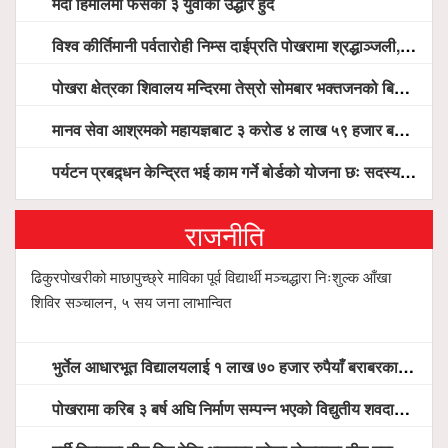
मर्दी हिमालमा फसेका ३ युवाको उद्धार हुँदै
विश्व कीर्तिमानी पर्वतारोही निम्स दाईप्रति पोखरामा श्रद्धाञ्जली, दीप प्रज्वलन गर्दै योगदानको प्रशंसा (भिडियो सहित)
पोखरा क्षेत्रका शिवालय मन्दिरमा तेस्रो सोमबार भक्तजनको बिहानैदेखि घुइँचो
मानव सेवा आश्रमको महायज्ञबाट ३ करोड ४ लाख ५९ हजार बचत, १ करोड ४४ लाख उठ्न बाँकी, विना संचार माध्यम तर प्रचार प्रसारमै भयो १९ लाख खर्च !
पर्यटन प्रबद्र्धन केन्द्रित भई काम गर्ने बोर्डको योजना छः सदस्य पोखरेल, चलिय पोखरालाई थप प्रभावकारी बनाउन होटल संघको माग
राजनीति
ढिकुरपोखरीको माछापुच्छ्रे माविका पूर्व विद्यार्थी मञ्चद्धारा निःशुल्क आँखा
शिविर सञ्चालन, ५ सय जना लाभान्वित
भुर्तेल आधारभूत विद्यालयलाई १ लाख ७० हजार रुपैयाँ बराबरका शैक्षिक सामग्री हस्तान्तरण
पोखरामा करिब ३ बर्ष अघि निर्माण सम्पन्न भएको विद्युतीय शवदाह गृह अझै संचालनमा आउन सकेन, तत्काल संचालन गर्न स्थानियको माग