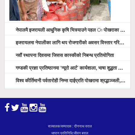
नेपालमै इजरायली आधुनिक कृषि भित्र्याउने पहल ः पोखराका मेयर धनराज आचार्य र इजरायली राजदूतबीच सहकार्य विस्तारको संकेत
इजरायलमा नेपालीका लागि थप रोजगारीको अवसर विस्तार गरिने ः राजदूत बास
नवौं स्थापना दिवसमा जिसस कास्कीको निबन्ध प्रतियोगिता
गण्डकी प्रज्ञा प्रतिष्ठानमा ‘न्यूरो आर्ट’ कार्यशाला, भाषा शुद्धता अभियानदेखि अनुसन्धान प्रवर्द्धनसम्मका कार्यक्रम हुँदै
विश्व कीर्तिमानी पर्वतारोही निम्स दाईप्रति पोखरामा श्रद्धाञ्जली, दीप प्रज्वलन गर्दै योगदानको प्रशंसा (भिडियो सहित)
सञ्चालक/सम्पादक : दीननाथ वराल
जापान प्रतिनिधि:जीवन बराल