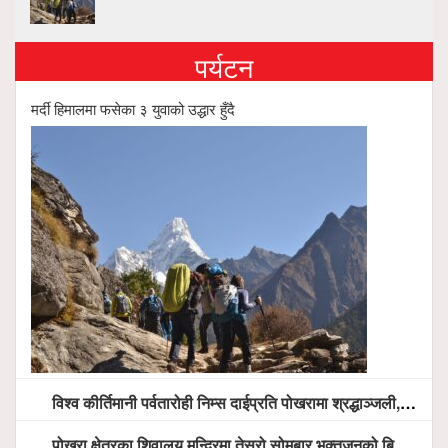
पर्यटन
मर्दी हिमालमा फसेका ३ युवाको उद्धार हुँदै
विश्व कीर्तिमानी पर्वतारोही निम्स दाईप्रति पोखरामा श्रद्धाञ्जली, दीप प्रज्वलन गर्दै योगदानको प्रशंसा (भिडियो सहित)
पोखरा क्षेत्रका शिवालय मन्दिरमा तेस्रो सोमबार भक्तजनको बिहानैदेखि घुइँचो