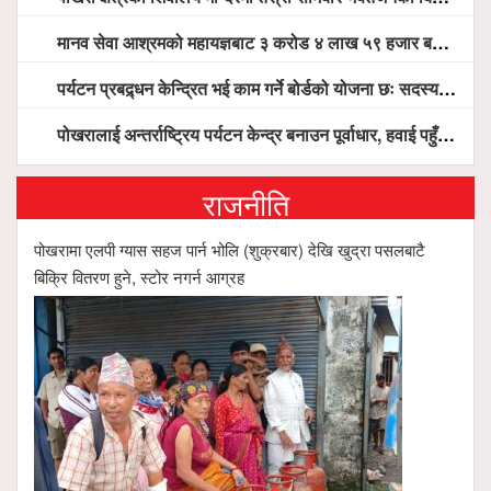
मानव सेवा आश्रमको महायज्ञबाट ३ करोड ४ लाख ५९ हजार बचत, १ करोड ४४ लाख उठ्न बाँकी, विना संचार माध्यम तर प्रचार प्रसारमै भयो १९ लाख खर्च !
पर्यटन प्रबद्र्धन केन्द्रित भई काम गर्ने बोर्डको योजना छः सदस्य पोखरेल, चलिय पोखरालाई थप प्रभावकारी बनाउन होटल संघको माग
पोखरालाई अन्तर्राष्ट्रिय पर्यटन केन्द्र बनाउन पूर्वाधार, हवाई पहुँच र प्राकृतिक सम्पदाको संरक्षणमा सरकार केन्द्रित हुन्छः मन्त्री पौडेल
राजनीति
पोखरामा एलपी ग्यास सहज पार्न भोलि (शुक्रबार) देखि खुद्रा पसलबाटै
बिक्रि वितरण हुने, स्टोर नगर्न आग्रह