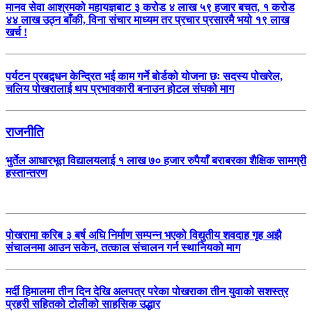
मानव सेवा आश्रमको महायज्ञबाट ३ करोड ४ लाख ५९ हजार बचत, १ करोड
४४ लाख उठ्न बाँकी, विना संचार माध्यम तर प्रचार प्रसारमै भयो १९ लाख
खर्च !
पर्यटन प्रबद्र्धन केन्द्रित भई काम गर्ने बोर्डको योजना छः सदस्य पोखरेल,
चलिय पोखरालाई थप प्रभावकारी बनाउन होटल संघको माग
राजनीति
भुर्तेल आधारभूत विद्यालयलाई १ लाख ७० हजार रुपैयाँ बराबरका शैक्षिक सामग्री
हस्तान्तरण
पोखरामा करिब ३ बर्ष अघि निर्माण सम्पन्न भएको विद्युतीय शवदाह गृह अझै
संचालनमा आउन सकेन, तत्काल संचालन गर्न स्थानियको माग
मर्दी हिमालमा तीन दिन देखि अलपत्र परेका पोखराका तीन युवाको सशस्त्र
प्रहरी सहितको टोलीको साहसिक उद्धार