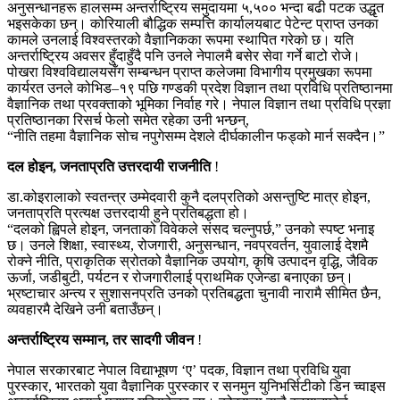
अनुसन्धानहरू हालसम्म अन्तर्राष्ट्रिय समुदायमा ५,५०० भन्दा बढी पटक उद्धृत
भइसकेका छन्। कोरियाली बौद्धिक सम्पत्ति कार्यालयबाट पेटेन्ट प्राप्त उनका
कामले उनलाई विश्वस्तरको वैज्ञानिकका रूपमा स्थापित गरेको छ। यति
अन्तर्राष्ट्रिय अवसर हुँदाहुँदै पनि उनले नेपालमै बसेर सेवा गर्ने बाटो रोजे।
पोखरा विश्वविद्यालयसँग सम्बन्धन प्राप्त कलेजमा विभागीय प्रमुखका रूपमा
कार्यरत उनले कोभिड–१९ पछि गण्डकी प्रदेश विज्ञान तथा प्रविधि प्रतिष्ठानमा
वैज्ञानिक तथा प्रवक्ताको भूमिका निर्वाह गरे। नेपाल विज्ञान तथा प्रविधि प्रज्ञा
प्रतिष्ठानका रिसर्च फेलो समेत रहेका उनी भन्छन्,
“नीति तहमा वैज्ञानिक सोच नपुगेसम्म देशले दीर्घकालीन फड्को मार्न सक्दैन।”
दल होइन, जनताप्रति उत्तरदायी राजनीति
!
डा.कोइरालाको स्वतन्त्र उम्मेदवारी कुनै दलप्रतिको असन्तुष्टि मात्र होइन,
जनताप्रति प्रत्यक्ष उत्तरदायी हुने प्रतिबद्धता हो।
“दलको ह्विपले होइन, जनताको विवेकले संसद चल्नुपर्छ,” उनको स्पष्ट भनाइ
छ। उनले शिक्षा, स्वास्थ्य, रोजगारी, अनुसन्धान, नवप्रवर्तन, युवालाई देशमै
रोक्ने नीति, प्राकृतिक स्रोतको वैज्ञानिक उपयोग, कृषि उत्पादन वृद्धि, जैविक
ऊर्जा, जडीबुटी, पर्यटन र रोजगारीलाई प्राथमिक एजेन्डा बनाएका छन्।
भ्रष्टाचार अन्त्य र सुशासनप्रति उनको प्रतिबद्धता चुनावी नारामै सीमित छैन,
व्यवहारमै देखिने उनी बताउँछन्।
अन्तर्राष्ट्रिय सम्मान, तर सादगी जीवन
!
नेपाल सरकारबाट नेपाल विद्याभूषण ‘ए’ पदक, विज्ञान तथा प्रविधि युवा
पुरस्कार, भारतको युवा वैज्ञानिक पुरस्कार र सनमुन युनिभर्सिटीको डिन च्वाइस