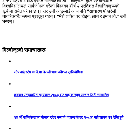
अन्तर्राष्ट्रिय अवार्ड प्राप्त गरिसकेका डा। कोइराला हालै स्ट्यानफोर्ड
विश्वविद्यालयले सार्वजनिक गरेको विश्वका शीर्ष २ प्रतिशत वैज्ञानिकहरूको
सूचीमा समेत परेका छन्। तर उनी आफूलाई आज पनि “साधारण पोखरेली
नागरिक”कै रूपमा प्रस्तुत गर्छन्। “मेरो शक्ति पद होइन, ज्ञान र इमान हो,” उनी
भन्छन्।
मिल्दोजुल्दो समाचारहरू
स्टेप वाई स्टेप मा.वि.मा नेपाली भाषा कौशल प्रतियोगिता
कञ्चन पत्रकारिता पुरस्कार २०८३ बाट पत्रकारद्वय सारु र जिटी सम्मानित
१४ औँ वार्षिकोत्सवमा पोखरा ट्रेड मलको ‘ग्रान्ड फेस्ट २०८३’ यही साउन २२ देखि हुने