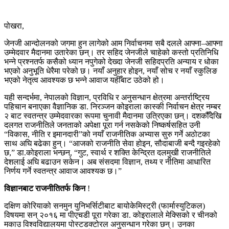
पोखरा,
जेनजी आन्दोलनको जगमा हुन लागेको आम निर्वाचनमा सबै दलले आफ्ना–आफ्ना
उम्मेदवार मैदानमा उतारेका छन्। तर सहिद जेनजीले चाहेको कस्तो प्रतिनिधि
भन्ने प्रश्नतर्फ कसैको ध्यान नपुगेको देख्दा जेनजी सहिदप्रति अन्याय र धोका
भएको अनुभूति धेरैमा परेको छ। नयाँ अनुहार होइन, नयाँ सोच र नयाँ स्कुलिङ
भएको नेतृत्व आवश्यक छ भन्ने आवाज यहीँबाट उठेको हो।
यही सन्दर्भमा, नेपालको विज्ञान, प्रविधि र अनुसन्धान क्षेत्रमा अन्तर्राष्ट्रिय
पहिचान बनाएका वैज्ञानिक डा. निरञ्जन कोइराला कास्की निर्वाचन क्षेत्र नम्बर
२ बाट स्वतन्त्र उम्मेदवारका रूपमा चुनावी मैदानमा उत्रिएका छन्। दशकौँदेखि
दलगत राजनीतिले जनताको अपेक्षा पूरा गर्न नसकेको निष्कर्षसहित उनी
“विकास, नीति र इमानदारी”को नयाँ राजनीतिक अभ्यास सुरु गर्ने अठोटका
साथ अघि बढेका हुन्। “आजको राजनीति सेवा होइन, सौदाबाजी बन्दै गइरहेको
छ,” डा.कोइराला भन्छन्, “गुट, स्वार्थ र शक्ति केन्द्रित दलमुखी राजनीतिले
देशलाई अघि बढाउन सकेन। अब संसदमा विज्ञान, तथ्य र नीतिमा आधारित
निर्णय गर्ने स्वतन्त्र आवाज आवश्यक छ।”
विज्ञानबाट राजनीतितर्फ किन
!
दक्षिण कोरियाको सनमुन युनिभर्सिटीबाट बायोकेमिस्ट्री (फार्मास्युटिकल)
विषयमा सन् २०१६ मा पीएचडी पूरा गरेका डा. कोइरालाले मेक्सिको र चीनको
मकाउ विश्वविद्यालयमा पोस्टडक्टोरल अनुसन्धान गरेका छन्। उनका