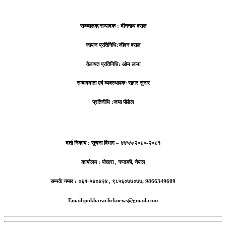
सञ्चालक/सम्पादक : दीननाथ वराल
जापान प्रतिनिधि:जीवन बराल
वेलायत प्रतिनिधि: ओम लामा
सम्बाददाता एवं व्यबस्थापकः सागर सुनार
प्रतिनीधि :जया पौडेल
दर्ता निकाय : सूचना विभाग – ४४५५/२०८०-२०८१
कार्यालय : पोखरा , गण्डकी, नेपाल
सम्पर्क नम्बर : ०६१-५४०४२४ , ९८५६०७७०७७, 9866349609
Email:pokharaclicknews@gmail.com