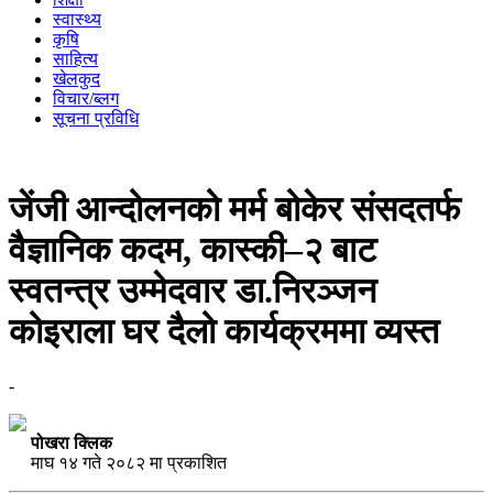
स्वास्थ्य
कृषि
साहित्य
खेलकुद
विचार/ब्लग
सूचना प्रविधि
जेंजी आन्दोलनको मर्म बोकेर संसदतर्फ
वैज्ञानिक कदम, कास्की–२ बाट
स्वतन्त्र उम्मेदवार डा.निरञ्जन
कोइराला घर दैलो कार्यक्रममा व्यस्त
-
पोखरा क्लिक
माघ १४ गते २०८२ मा प्रकाशित