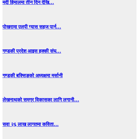
मर्दी हिमालमा तीन दिन देखि…
पोखरामा एलपी ग्यास सहज पार्न…
गण्डकी प्रदेश आइस हक्की संघ…
गण्डकी बक्सिङको अध्यक्षमा मर्सानी
लेखनाथको समग्र विकासका लागि लगानी…
सवा २६ लाख लागतमा कविता…