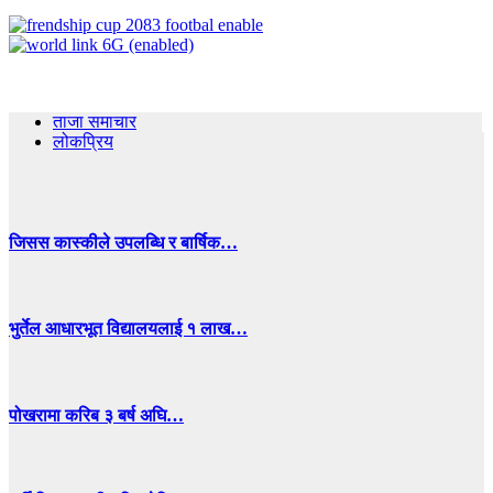
ताजा समाचार
लोकप्रिय
जिसस कास्कीले उपलब्धि र बार्षिक…
भुर्तेल आधारभूत विद्यालयलाई १ लाख…
पोखरामा करिब ३ बर्ष अघि…