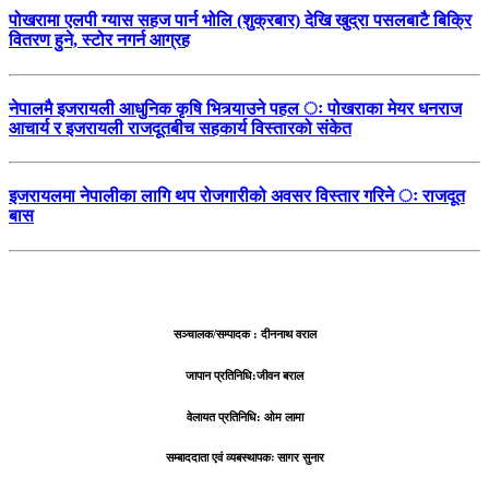
पोखरामा एलपी ग्यास सहज पार्न भोलि (शुक्रबार) देखि खुद्रा पसलबाटै बिक्रि
वितरण हुने, स्टोर नगर्न आग्रह
नेपालमै इजरायली आधुनिक कृषि भित्र्याउने पहल ः पोखराका मेयर धनराज
आचार्य र इजरायली राजदूतबीच सहकार्य विस्तारको संकेत
इजरायलमा नेपालीका लागि थप रोजगारीको अवसर विस्तार गरिने ः राजदूत
बास
सञ्चालक/सम्पादक : दीननाथ वराल
जापान प्रतिनिधि:जीवन बराल
वेलायत प्रतिनिधि: ओम लामा
सम्बाददाता एवं व्यबस्थापकः सागर सुनार