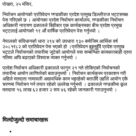
पोखरा, २५ मंसिर,
निर्वाचन आयोगको प्रतिवेदन गण्डकीका प्रदेश प्रमुख डिल्लीराज भट्टसमक्ष
पेस गरिएको छ । आयोगका प्रदेश निर्वाचन कार्यालय, गण्डकीका निर्वाचन
अधिकारी नारायण ढकालले बिहीबार एक कार्यक्रमका बीच प्रदेश प्रमुख
भट्टलाई आयोगको १९ औं वार्षिक प्रतिवेदन पेस गर्नुभयो ।
नेपालको संविधानको धारा २९४ को उपधारा ९३० बमोजिम आर्थिक वर्ष
२०८१र८२ को प्रतिवेदन पेस भएको हो ।प्रतिवेदन बुझ्नुहुँदै प्रदेश प्रमुख
भट्टले निर्वाचनको तयारीमा जुटेको आयोगले यस सम्बन्धित कामकारबाही द्रुत
गतिमा अघि बढाएको विश्वास व्यक्त गर्नुभयो ।
प्रदेश निर्वाचन अधिकारी ढकालले फागुन २१ गते तोकिएको निर्वाचनको
तयारीमा आयोग लागिपरेको बताउनुभयो । निर्वाचन कार्यक्रम प्रकाशन गरी
अहिले मतदाता नामावली अद्यावधिक काम भइरहेको बताउँदै उहाँले आयोग एकै
चरणमा निर्वाचन गर्न तयार रहेको उल्लेख गर्नुभयो । ढकालले गण्डकीमा कूल
मतदाता १६ लाख ६२ हजार २ सय ४६ रहेको जानकारी गराउनुभयो ।
मिल्दोजुल्दो समाचारहरू