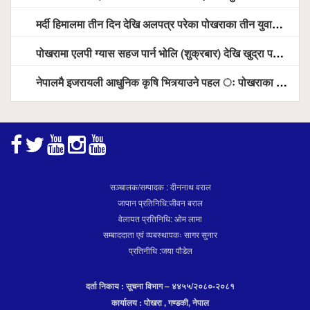
मर्दी हिमालमा तीन दिन देखि अलपत्र परेका पोखराका तीन युवाको सशस्त्र प्रहरी सहितको टोलीको साहसिक उद्धार
पोखरामा एलपी ग्यास सहज पार्न भोलि (शुक्रबार) देखि खुद्रा पसलबाटै बिक्रि वितरण हुने, स्टोर नगर्न आग्रह
नेपालमै इजरायली आधुनिक कृषि भित्र्याउने पहल ः पोखराका मेयर धनराज आचार्य र इजरायली राजदूतबीच सहकार्य विस्तारको संकेत
सञ्चालक/सम्पादक : दीननाथ वराल
जापान प्रतिनिधि:जीवन बराल
वेलायत प्रतिनिधि: ओम लामा
सम्बाददाता एवं व्यबस्थापकः सागर सुनार
प्रतिनीधि :जया पौडेल
दर्ता निकाय : सूचना विभाग – ४४५५/२०८०-२०८१
कार्यालय : पोखरा , गण्डकी, नेपाल