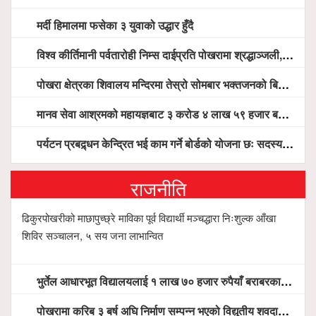
मर्दी हिमालमा फसेका ३ युवाको उद्धार हुँदै
विश्व कीर्तिमानी पर्वतारोही निम्स दाईप्रति पोखरामा श्रद्धाञ्जली, दीप प्रज्वलन गर्दै योगदानको प्रशंसा (भिडियो सहित)
पोखरा क्षेत्रका शिवालय मन्दिरमा तेस्रो सोमबार भक्तजनको बिहानैदेखि घुइँचो
मानव सेवा आश्रमको महायज्ञबाट ३ करोड ४ लाख ५९ हजार बचत, १ करोड ४४ लाख उठ्न बाँकी, विना संचार माध्यम तर प्रचार प्रसारमै भयो १९ लाख खर्च !
पर्यटन प्रबद्र्धन केन्द्रित भई काम गर्ने बोर्डको योजना छः सदस्य पोखरेल, चलिय पोखरालाई थप प्रभावकारी बनाउन होटल संघको माग
राजनीति
ढिकुरपोखरीको माछापुच्छ्रे माविका पूर्व विद्यार्थी मञ्चद्धारा निःशुल्क आँखा
शिविर सञ्चालन, ५ सय जना लाभान्वित
भुर्तेल आधारभूत विद्यालयलाई १ लाख ७० हजार रुपैयाँ बराबरका शैक्षिक सामग्री हस्तान्तरण
पोखरामा करिब ३ बर्ष अघि निर्माण सम्पन्न भएको विद्युतीय शवदाह गृह अझै संचालनमा आउन सकेन, तत्काल संचालन गर्न स्थानियको माग