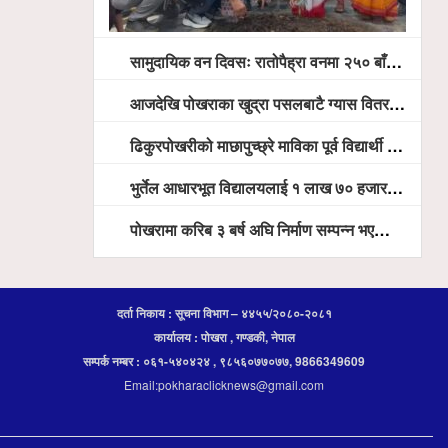
सामुदायिक वन दिवसः रातोपैह्रा वनमा २५० बाँसका विरुवा रोपियो
आजदेखि पोखराका खुद्रा पसलबाटै ग्यास वितरण हुदै, बजारमा ७ हजार भन्दा बढी सिलिण्डर आउने तयारी
ढिकुरपोखरीको माछापुच्छ्रे माविका पूर्व विद्यार्थी मञ्चद्धारा निःशुल्क आँखा शिविर सञ्चालन, ५ सय जना लाभान्वित
भुर्तेल आधारभूत विद्यालयलाई १ लाख ७० हजार रुपैयाँ बराबरका शैक्षिक सामग्री हस्तान्तरण
पोखरामा करिब ३ बर्ष अघि निर्माण सम्पन्न भएको विद्युतीय शवदाह गृह अझै संचालनमा आउन सकेन, तत्काल संचालन गर्न स्थानियको माग
दर्ता निकाय : सूचना विभाग – ४४५५/२०८०-२०८१
कार्यालय : पोखरा , गण्डकी, नेपाल
सम्पर्क नम्बर : ०६१-५४०४२४ , ९८५६०७७०७७, 9866349609
Email:pokharaclicknews@gmail.com