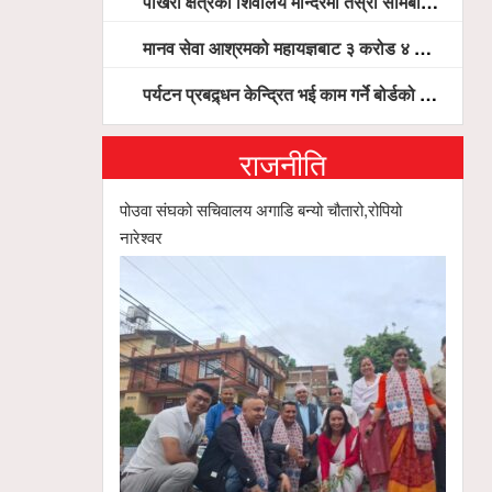
पोखरा क्षेत्रका शिवालय मन्दिरमा तेस्रो सोमबार भक्तजनको बिहानैदेखि घुइँचो
मानव सेवा आश्रमको महायज्ञबाट ३ करोड ४ लाख ५९ हजार बचत, १ करोड ४४ लाख उठ्न बाँकी, विना संचार माध्यम तर प्रचार प्रसारमै भयो १९ लाख खर्च !
पर्यटन प्रबद्र्धन केन्द्रित भई काम गर्ने बोर्डको योजना छः सदस्य पोखरेल, चलिय पोखरालाई थप प्रभावकारी बनाउन होटल संघको माग
राजनीति
पोउवा संघको सचिवालय अगाडि बन्यो चौतारो,रोपियो
नारेश्वर