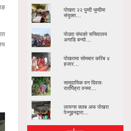
सिङ
पोखरा २२ पुम्दी भुम्दीमा
संयुक्त…
पोउवा संघको सचिवालय
गत
अगाडि बन्यो…
ालय
पोखरामा सोमबार करिब ४
हजार…
सामुदायिक वन दिवसः
रातोपैह्रा वनमा…
लायन्स क्लब अफ पोखरा
पेन्गुइनद्वारा…