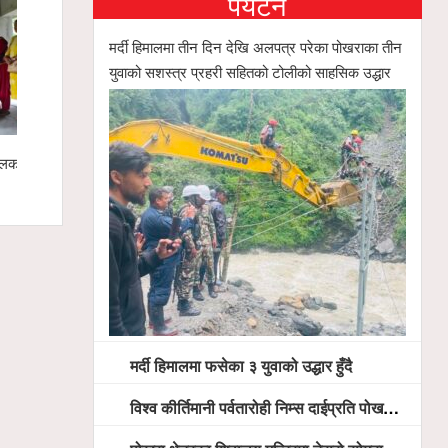
पर्यटन
मर्दी हिमालमा तीन दिन देखि अलपत्र परेका पोखराका तीन
युवाको सशस्त्र प्रहरी सहितको टोलीको साहसिक उद्धार
कुलका
कृषि क्षेत्रको विकासका लागि लेखनाथमा अन्तरक्रिया
पोखरा रङ्गशा
मर्दी हिमालमा फसेका ३ युवाको उद्धार हुँदै
विश्व कीर्तिमानी पर्वतारोही निम्स दाईप्रति पोखरामा श्रद्धाञ्जली, दीप प्रज्वलन गर्दै योगदानको प्रशंसा (भिडियो सहित)