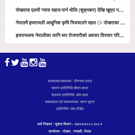
पोखरामा एलपी ग्यास सहज पार्न भोलि (शुक्रबार) देखि खुद्रा पसलबाटै बिक्रि वितरण हुने, स्टोर नगर्न आग्रह
नेपालमै इजरायली आधुनिक कृषि भित्र्याउने पहल ः पोखराका मेयर धनराज आचार्य र इजरायली राजदूतबीच सहकार्य विस्तारको संकेत
इजरायलमा नेपालीका लागि थप रोजगारीको अवसर विस्तार गरिने ः राजदूत बास
सञ्चालक/सम्पादक : दीननाथ वराल
जापान प्रतिनिधि:जीवन बराल
वेलायत प्रतिनिधि: ओम लामा
सम्बाददाता एवं व्यबस्थापकः सागर सुनार
प्रतिनीधि :जया पौडेल
दर्ता निकाय : सूचना विभाग – ४४५५/२०८०-२०८१
कार्यालय : पोखरा , गण्डकी, नेपाल