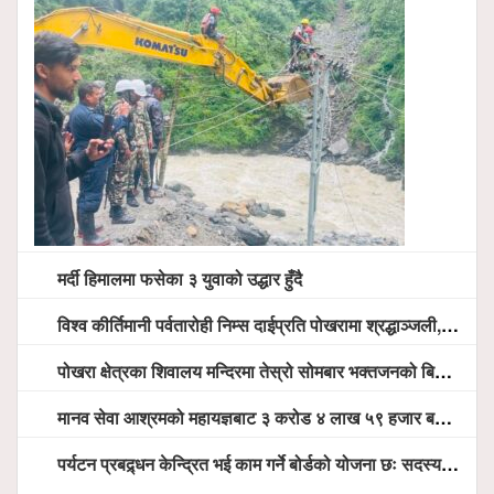
मर्दी हिमालमा फसेका ३ युवाको उद्धार हुँदै
विश्व कीर्तिमानी पर्वतारोही निम्स दाईप्रति पोखरामा श्रद्धाञ्जली, दीप प्रज्वलन गर्दै योगदानको प्रशंसा (भिडियो सहित)
पोखरा क्षेत्रका शिवालय मन्दिरमा तेस्रो सोमबार भक्तजनको बिहानैदेखि घुइँचो
मानव सेवा आश्रमको महायज्ञबाट ३ करोड ४ लाख ५९ हजार बचत, १ करोड ४४ लाख उठ्न बाँकी, विना संचार माध्यम तर प्रचार प्रसारमै भयो १९ लाख खर्च !
पर्यटन प्रबद्र्धन केन्द्रित भई काम गर्ने बोर्डको योजना छः सदस्य पोखरेल, चलिय पोखरालाई थप प्रभावकारी बनाउन होटल संघको माग