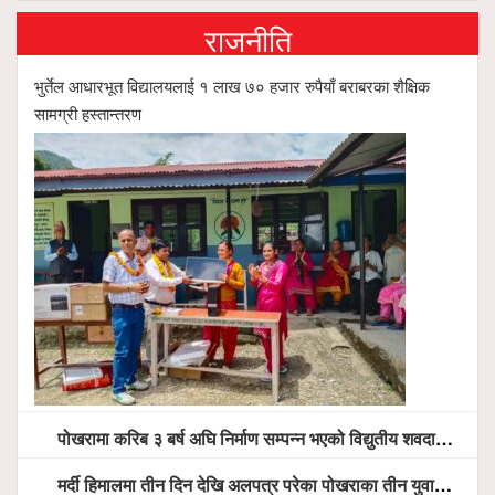
राजनीति
भुर्तेल आधारभूत विद्यालयलाई १ लाख ७० हजार रुपैयाँ बराबरका शैक्षिक
सामग्री हस्तान्तरण
पोखरामा करिब ३ बर्ष अघि निर्माण सम्पन्न भएको विद्युतीय शवदाह गृह अझै संचालनमा आउन सकेन, तत्काल संचालन गर्न स्थानियको माग
मर्दी हिमालमा तीन दिन देखि अलपत्र परेका पोखराका तीन युवाको सशस्त्र प्रहरी सहितको टोलीको साहसिक उद्धार