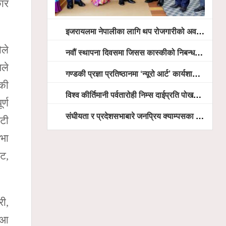
कार
इजरायलमा नेपालीका लागि थप रोजगारीको अवसर विस्तार गरिने ः राजदूत बास
ौले
नवौं स्थापना दिवसमा जिसस कास्कीको निबन्ध प्रतियोगिता
सले
गण्डकी प्रज्ञा प्रतिष्ठानमा ‘न्यूरो आर्ट’ कार्यशाला, भाषा शुद्धता अभियानदेखि अनुसन्धान प्रवर्द्धनसम्मका कार्यक्रम हुँदै
डकी
विश्व कीर्तिमानी पर्वतारोही निम्स दाईप्रति पोखरामा श्रद्धाञ्जली, दीप प्रज्वलन गर्दै योगदानको प्रशंसा (भिडियो सहित)
र्ण
संघीयता र प्रदेशसभाबारे जनप्रिय क्याम्पसका विद्यार्थीलाई अभिमुखीकरण
िटी
िभा
ेट,
री,
े आ