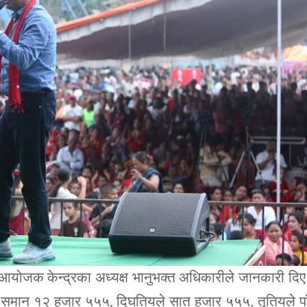
हुने आयोजक केन्द्रका अध्यक्ष भानुभक्त अधिकारीले जानकारी दि
ुले समान १२ हजार ५५५, द्घितियले सात हजार ५५५, तृतियले प