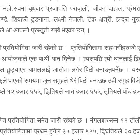
होत्सवमा बुधबार प्रजापति पराजुली, जीवन दाहाल, प्रेमर
, शिवहरी ढुङ्गाना, लक्ष्मी नेपाली, टेक क्षत्री, इन्द्रा गुर
ुले आ आफनो प्रस्तुती राख्ने भएका छन् ।
तो प्रतियोगिता जारी रहेको छ । प्रतियोगितामा सहभागीहरुको
ाई आयोजकले एक पाथी धान दिनेछ । त्यसपछि त्यो धानलाई ढ
ामल छुट्याएर चामललाई जातोमा लगेर पिठो बनाउनुपर्नेछ । यस
े पाएको समयमा जुन समुहले धेरै पिठो बनाउछ उही समुह बिज
ुहले १२ हजार ५५५, द्धितियले सात हजार ५५५, तृतियले पाँच ह
गित प्रतियोगिता समेत जारी रहेको छ । मंगलबारसम्म ११ टोल
 प्रतियोगितामा प्रथम हुनेले ३५ हजार ५५५, द्घितियले २० ह