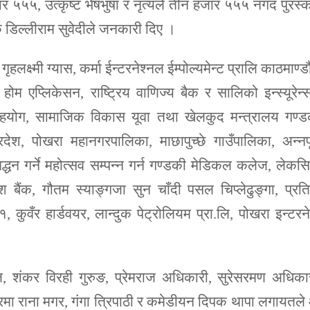
र ५५५, उत्कृष्ट भेषभुषा र नृत्यले तीन हजार ५५५ नगद पुरस्
 डिल्लीराम सुवेदीले जनकारी दिए ।
ृहलक्ष्मी ग्यास, कर्मा ईन्टरनेश्नल ईम्पोल्यमेन्ट प्रालि काठमाण्ड
ोम एप्लिकेसन, राष्ट्रिय वाणिज्य बैक र सालिको इन्स्यूरेन्
ेष सहयोग, सामाजिक विकास यूवा तथा खेलकुद मन्त्रालय गण्
रदेश, पोखरा महानगरपालिका, माछापुच्छे गाउँपालिका, अन्नपू
द्धन गर्ने महोत्सव सम्पन्न गर्न गण्डकी मेडिकल कलेज, लेकस
ाश बैंक, गौतम स्याङ्गजा सुन चाँदी पसल चिप्लेढुङ्गा, प्रत
कुवँर हार्डवयर, लान्दुक पेट्रोलियम प्रा.लि, पोखरा इन्टरन
ाल, शंकर विरही गुरुङ, प्रेमराज अधिकारी, सुरेसरमण अधिका
 रमा राना मगर, गंगा त्रिपाठी र कमेडीयन दिपक थापा लगायतल