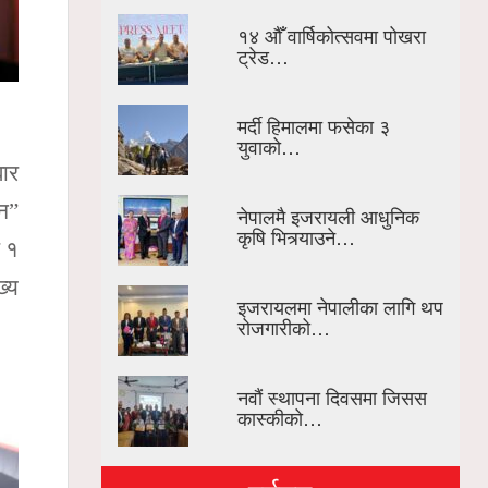
१४ औँ वार्षिकोत्सवमा पोखरा
ट्रेड…
मर्दी हिमालमा फसेका ३
युवाको…
बार
ान”
नेपालमै इजरायली आधुनिक
कृषि भित्र्याउने…
र १
ख्य
इजरायलमा नेपालीका लागि थप
रोजगारीको…
नवौं स्थापना दिवसमा जिसस
कास्कीको…