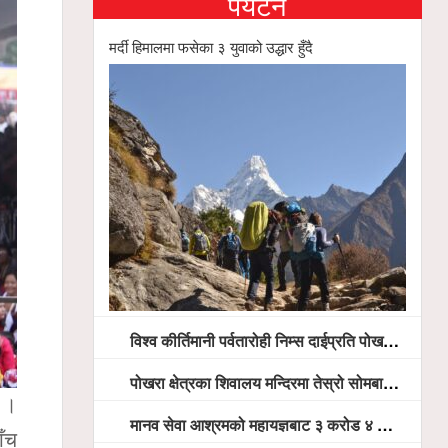
पर्यटन
मर्दी हिमालमा फसेका ३ युवाको उद्धार हुँदै
विश्व कीर्तिमानी पर्वतारोही निम्स दाईप्रति पोखरामा श्रद्धाञ्जली, दीप प्रज्वलन गर्दै योगदानको प्रशंसा (भिडियो सहित)
पोखरा क्षेत्रका शिवालय मन्दिरमा तेस्रो सोमबार भक्तजनको बिहानैदेखि घुइँचो
ए ।
मानव सेवा आश्रमको महायज्ञबाट ३ करोड ४ लाख ५९ हजार बचत, १ करोड ४४ लाख उठ्न बाँकी, विना संचार माध्यम तर प्रचार प्रसारमै भयो १९ लाख खर्च !
ाँच