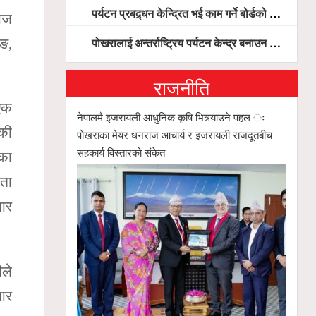
पर्यटन प्रबद्र्धन केन्द्रित भई काम गर्ने बोर्डको योजना छः सदस्य पोखरेल, चलिय पोखरालाई थप प्रभावकारी बनाउन होटल संघको माग
ाज
पोखरालाई अन्तर्राष्ट्रिय पर्यटन केन्द्र बनाउन पूर्वाधार, हवाई पहुँच र प्राकृतिक सम्पदाको संरक्षणमा सरकार केन्द्रित हुन्छः मन्त्री पौडेल
ुङ,
राजनीति
 एक
नेपालमै इजरायली आधुनिक कृषि भित्र्याउने पहल ः
िकी
पोखराका मेयर धनराज आचार्य र इजरायली राजदूतबीच
सहकार्य विस्तारको संकेत
्का
ेता
जार
ीले
जार