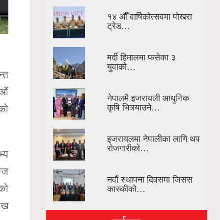
१४ औँ वार्षिकोत्सवमा पोखरा
ट्रेड…
मर्दी हिमालमा फसेका ३
युवाको…
न्त
 औं
नेपालमै इजरायली आधुनिक
कृषि भित्र्याउने…
जको
इजरायलमा नेपालीका लागि थप
रोजगारीको…
भ्य
तीज
नवौं स्थापना दिवसमा जिसस
कास्कीको…
जको
लेख