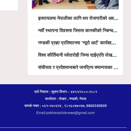
इजरायलमा नेपालीका लागि थप रोजगारीको अवसर विस्तार गरिने ः राजदूत बास
नवौं स्थापना दिवसमा जिसस कास्कीको निबन्ध प्रतियोगिता
गण्डकी प्रज्ञा प्रतिष्ठानमा ‘न्यूरो आर्ट’ कार्यशाला, भाषा शुद्धता अभियानदेखि अनुसन्धान प्रवर्द्धनसम्मका कार्यक्रम हुँदै
विश्व कीर्तिमानी पर्वतारोही निम्स दाईप्रति पोखरामा श्रद्धाञ्जली, दीप प्रज्वलन गर्दै योगदानको प्रशंसा (भिडियो सहित)
संघीयता र प्रदेशसभाबारे जनप्रिय क्याम्पसका विद्यार्थीलाई अभिमुखीकरण
दर्ता निकाय : सूचना विभाग – ४४५५/२०८०-२०८१
कार्यालय : पोखरा , गण्डकी, नेपाल
सम्पर्क नम्बर : ०६१-५४०४२४ , ९८५६०७७०७७, 9866349609
Email:pokharaclicknews@gmail.com