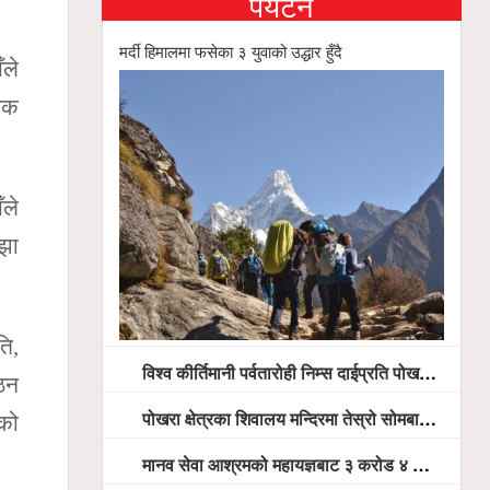
पर्यटन
मर्दी हिमालमा फसेका ३ युवाको उद्धार हुँदै
ँले
तिक
ँले
ाझा
ति,
विश्व कीर्तिमानी पर्वतारोही निम्स दाईप्रति पोखरामा श्रद्धाञ्जली, दीप प्रज्वलन गर्दै योगदानको प्रशंसा (भिडियो सहित)
पठन
पोखरा क्षेत्रका शिवालय मन्दिरमा तेस्रो सोमबार भक्तजनको बिहानैदेखि घुइँचो
ेको
मानव सेवा आश्रमको महायज्ञबाट ३ करोड ४ लाख ५९ हजार बचत, १ करोड ४४ लाख उठ्न बाँकी, विना संचार माध्यम तर प्रचार प्रसारमै भयो १९ लाख खर्च !