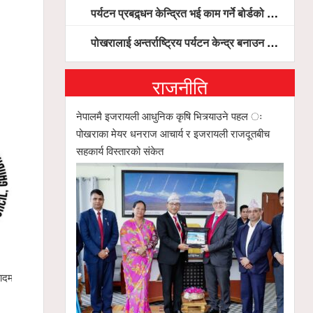
पर्यटन प्रबद्र्धन केन्द्रित भई काम गर्ने बोर्डको योजना छः सदस्य पोखरेल, चलिय पोखरालाई थप प्रभावकारी बनाउन होटल संघको माग
पोखरालाई अन्तर्राष्ट्रिय पर्यटन केन्द्र बनाउन पूर्वाधार, हवाई पहुँच र प्राकृतिक सम्पदाको संरक्षणमा सरकार केन्द्रित हुन्छः मन्त्री पौडेल
राजनीति
नेपालमै इजरायली आधुनिक कृषि भित्र्याउने पहल ः
पोखराका मेयर धनराज आचार्य र इजरायली राजदूतबीच
सहकार्य विस्तारको संकेत
ादमा,
खेलकुद पत्रकार मञ्चका सदस्य तथा फोटो पत्रकार
पोखरा रङ्गश
उमेश पुनलाई मातृशोक
हाम्रो इको ने
अर्गानिक मल