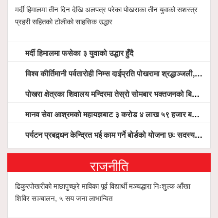
मर्दी हिमालमा तीन दिन देखि अलपत्र परेका पोखराका तीन युवाको सशस्त्र
प्रहरी सहितको टोलीको साहसिक उद्धार
मर्दी हिमालमा फसेका ३ युवाको उद्धार हुँदै
विश्व कीर्तिमानी पर्वतारोही निम्स दाईप्रति पोखरामा श्रद्धाञ्जली, दीप प्रज्वलन गर्दै योगदानको प्रशंसा (भिडियो सहित)
पोखरा क्षेत्रका शिवालय मन्दिरमा तेस्रो सोमबार भक्तजनको बिहानैदेखि घुइँचो
मानव सेवा आश्रमको महायज्ञबाट ३ करोड ४ लाख ५९ हजार बचत, १ करोड ४४ लाख उठ्न बाँकी, विना संचार माध्यम तर प्रचार प्रसारमै भयो १९ लाख खर्च !
पर्यटन प्रबद्र्धन केन्द्रित भई काम गर्ने बोर्डको योजना छः सदस्य पोखरेल, चलिय पोखरालाई थप प्रभावकारी बनाउन होटल संघको माग
राजनीति
ढिकुरपोखरीको माछापुच्छ्रे माविका पूर्व विद्यार्थी मञ्चद्धारा निःशुल्क आँखा
शिविर सञ्चालन, ५ सय जना लाभान्वित