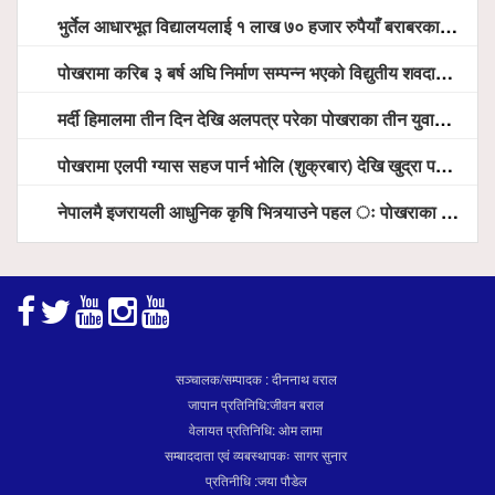
भुर्तेल आधारभूत विद्यालयलाई १ लाख ७० हजार रुपैयाँ बराबरका शैक्षिक सामग्री हस्तान्तरण
पोखरामा करिब ३ बर्ष अघि निर्माण सम्पन्न भएको विद्युतीय शवदाह गृह अझै संचालनमा आउन सकेन, तत्काल संचालन गर्न स्थानियको माग
मर्दी हिमालमा तीन दिन देखि अलपत्र परेका पोखराका तीन युवाको सशस्त्र प्रहरी सहितको टोलीको साहसिक उद्धार
पोखरामा एलपी ग्यास सहज पार्न भोलि (शुक्रबार) देखि खुद्रा पसलबाटै बिक्रि वितरण हुने, स्टोर नगर्न आग्रह
नेपालमै इजरायली आधुनिक कृषि भित्र्याउने पहल ः पोखराका मेयर धनराज आचार्य र इजरायली राजदूतबीच सहकार्य विस्तारको संकेत
सञ्चालक/सम्पादक : दीननाथ वराल
जापान प्रतिनिधि:जीवन बराल
वेलायत प्रतिनिधि: ओम लामा
सम्बाददाता एवं व्यबस्थापकः सागर सुनार
प्रतिनीधि :जया पौडेल