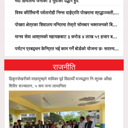
मर्दी हिमालमा फसेका ३ युवाको उद्धार हुँदै
विश्व कीर्तिमानी पर्वतारोही निम्स दाईप्रति पोखरामा श्रद्धाञ्जली, दीप प्रज्वलन गर्दै योगदानको प्रशंसा (भिडियो सहित)
पोखरा क्षेत्रका शिवालय मन्दिरमा तेस्रो सोमबार भक्तजनको बिहानैदेखि घुइँचो
मानव सेवा आश्रमको महायज्ञबाट ३ करोड ४ लाख ५९ हजार बचत, १ करोड ४४ लाख उठ्न बाँकी, विना संचार माध्यम तर प्रचार प्रसारमै भयो १९ लाख खर्च !
पर्यटन प्रबद्र्धन केन्द्रित भई काम गर्ने बोर्डको योजना छः सदस्य पोखरेल, चलिय पोखरालाई थप प्रभावकारी बनाउन होटल संघको माग
राजनीति
ढिकुरपोखरीको माछापुच्छ्रे माविका पूर्व विद्यार्थी मञ्चद्धारा निःशुल्क आँखा
शिविर सञ्चालन, ५ सय जना लाभान्वित