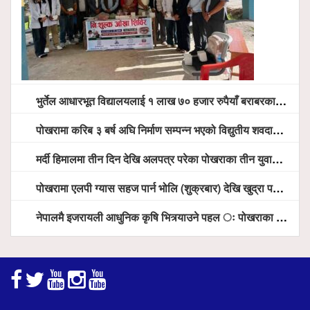
भुर्तेल आधारभूत विद्यालयलाई १ लाख ७० हजार रुपैयाँ बराबरका शैक्षिक सामग्री हस्तान्तरण
पोखरामा करिब ३ बर्ष अघि निर्माण सम्पन्न भएको विद्युतीय शवदाह गृह अझै संचालनमा आउन सकेन, तत्काल संचालन गर्न स्थानियको माग
मर्दी हिमालमा तीन दिन देखि अलपत्र परेका पोखराका तीन युवाको सशस्त्र प्रहरी सहितको टोलीको साहसिक उद्धार
पोखरामा एलपी ग्यास सहज पार्न भोलि (शुक्रबार) देखि खुद्रा पसलबाटै बिक्रि वितरण हुने, स्टोर नगर्न आग्रह
नेपालमै इजरायली आधुनिक कृषि भित्र्याउने पहल ः पोखराका मेयर धनराज आचार्य र इजरायली राजदूतबीच सहकार्य विस्तारको संकेत