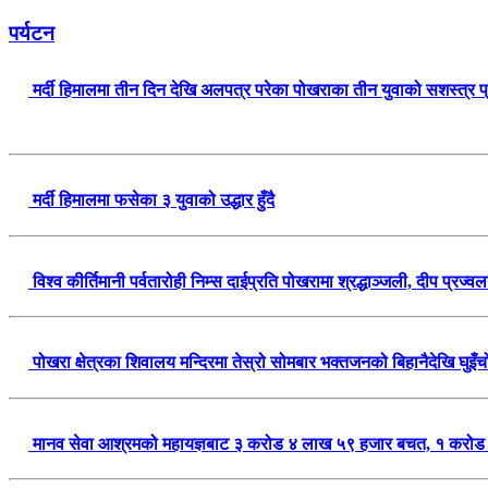
पर्यटन
मर्दी हिमालमा तीन दिन देखि अलपत्र परेका पोखराका तीन युवाको सशस्त्र 
मर्दी हिमालमा फसेका ३ युवाको उद्धार हुँदै
विश्व कीर्तिमानी पर्वतारोही निम्स दाईप्रति पोखरामा श्रद्धाञ्जली, दीप प्रज्
पोखरा क्षेत्रका शिवालय मन्दिरमा तेस्रो सोमबार भक्तजनको बिहानैदेखि घुइँच
मानव सेवा आश्रमको महायज्ञबाट ३ करोड ४ लाख ५९ हजार बचत, १ करोड ४४ 