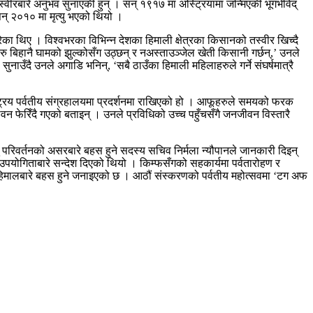
ीरबारे अनुभव सुनाएकी हुन् । सन् १९१७ मा अस्ट्रियामा जन्मिएकी भूगर्भविद्
न् २०१० मा मृत्यु भएको थियो ।
ा थिए । विश्वभरका विभिन्न देशका हिमाली क्षेत्रका किसानको तस्वीर खिच्दै
रु बिहानै घामको झुल्कोसँग उठ्छन् र नअस्ताउञ्जेल खेती किसानी गर्छन्,’ उनले
ाउँदै उनले अगाडि भनिन्, ‘सबै ठाउँका हिमाली महिलाहरुले गर्ने संघर्षमात्रै
रिय पर्वतीय संग्रहालयमा प्रदर्शनमा राखिएको हो । आफूहरुले समयको फरक
ेरिँदै गएको बताइन् । उनले प्रविधिको उच्च पहुँचसँगै जनजीवन विस्तारै
ु परिवर्तनको असरबारे बहस हुने सदस्य सचिव निर्मला न्यौपानले जानकारी दिइन्
 उपयोगिताबारे सन्देश दिएको थियो । किम्फसँगको सहकार्यमा पर्वतारोहण र
का हिमालबारे बहस हुने जनाइएको छ । आठौं संस्करणको पर्वतीय महोत्सवमा ‘टग अफ