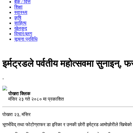
बैँक / वित्त
शिक्षा
स्वास्थ्य
कृषि
साहित्य
खेलकुद
विचार/ब्लग
सूचना प्रविधि
इर्मट्रडले पर्वतीय महोत्सवमा सुनाइन्,
-
पोखरा क्लिक
मंसिर २३ गते २०८० मा प्रकाशित
पोखरा २३, मंसिर
भूगर्भविद् तथा फोटोग्राफर डा इरिका र उनकी छोरी इर्मट्रड आमोछोरीले खिचेको ह