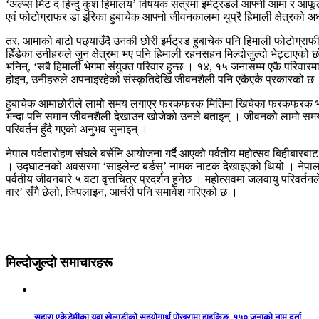
‘अल्प्स मिट द हिन्दु कुश हिमालय’ विषयक सत्रमा इर्मट्रडले आफ्नी आमा र आफू
एवं फोटोग्राफर डा इरिका हुबाचेक आफ्नो जीवनकालमा थुप्रै हिमाली क्षेत्रको 
तर, आमाको बाटो पछ्याउँदै उनकी छोरी इर्मट्रड हुबाचेक पनि हिमाली फोटोग्रा
हिँडेका उनीहरुले जुन क्षेत्रमा भए पनि हिमाली रहनसहन मिल्दोजुल्दो भेट्टाएको
भनिन्, ‘सबै हिमाली भेगमा संयुक्त परिवार हुन्छ । १४, १५ जनासम्म एकै परिवारमा
होइन, उनीहरुले अपनाइरहेको संस्कृतिदेखि जीवनशैली पनि एकैएकै प्रकारको छ
हुबाचेक आमाछोरीले लामो समय लगाएर फरकफरक मितिमा खिचेका फरकफरक भूगोलका
भन्दा पनि समान जीवनशैली देखाउन खोजेको उनले बताइन् । जीवनको लामो समय ह
परिवर्तन हुँदै गएको अनुभव सुनाइन् ।
नेपाल पर्वतारोहण संघले बर्सेनि आयोजना गर्दैै आएको पर्वतीय महोत्सव बिहीबार
। उद्घाटनको अवसरमा ‘साइलेन्ट बर्डस्’ नामक नाटक देखाइएको थियो । नेपाल पंक्
पर्वतीय जीवनबारे ५ वटा वृत्तचित्र प्रदर्शन हुनेछ । महोत्सवमा जलवायु परिव
वार’ सँगै छेलो, जिपलाइन, आर्चरी पनि समावेश गरिएको छ ।
मिल्दोजुल्दो समाचारहरू
सहारा एकेडेमीका युवा खेलाडीको सहयोगार्थ पोखरामा हाइकिङ, १५० जनाको नाम दर्ता