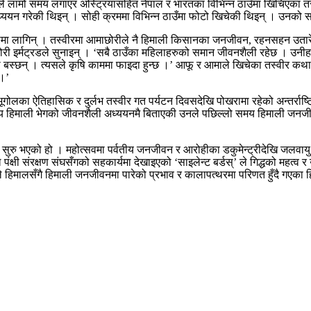
ले लामो समय लगाएर अस्ट्रियासहित नेपाल र भारतका विभिन्न ठाउँमा खिचिएका तस्व
अध्ययन गरेकी थिइन् । सोही क्रममा विभिन्न ठाउँमा फोटो खिचेकी थिइन् । उनको स
फीमा लागिन् । तस्वीरमा आमाछोरीले नै हिमाली किसानका जनजीवन, रहनसहन उतारेक
 छोरी इर्मट्रडले सुनाइन् । ‘सबै ठाउँका महिलाहरुको समान जीवनशैली रहेछ । उनीह
 बस्छन् । त्यसले कृषि काममा फाइदा हुन्छ ।’ आफू र आमाले खिचेका तस्वीर कथा सुन
 ।’
 ऐतिहासिक र दुर्लभ तस्वीर गत पर्यटन दिवसदेखि पोखरामा रहेको अन्तर्राष्ट्
िमाली भेगको जीवनशैली अध्ययनमै बिताएकी उनले पछिल्लो समय हिमाली जनजीवन फ
बाट सुरु भएको हो । महोत्सवमा पर्वतीय जनजीवन र आरोहीका डकुमेन्ट्रीदेखि जलवाय
षी संरक्षण संघसँगको सहकार्यमा देखाइएको ‘साइलेन्ट बर्डस्’ ले गिद्धको महत्व र
र्तनले हिमालसँगै हिमाली जनजीवनमा पारेको प्रभाव र कालापत्थरमा परिणत हुँदै गए