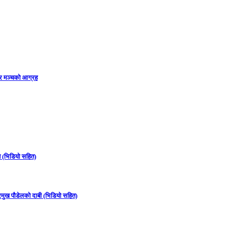
ार मञ्चको आग्रह
न (भिडियो सहित)
्रमुख पौडेलको दाबी (भिडियो सहित)