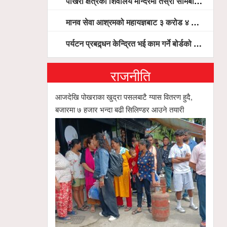
पोखरा क्षेत्रका शिवालय मन्दिरमा तेस्रो सोमबार भक्तजनको बिहानैदेखि घुइँचो
मानव सेवा आश्रमको महायज्ञबाट ३ करोड ४ लाख ५९ हजार बचत, १ करोड ४४ लाख उठ्न बाँकी, विना संचार माध्यम तर प्रचार प्रसारमै भयो १९ लाख खर्च !
पर्यटन प्रबद्र्धन केन्द्रित भई काम गर्ने बोर्डको योजना छः सदस्य पोखरेल, चलिय पोखरालाई थप प्रभावकारी बनाउन होटल संघको माग
राजनीति
आजदेखि पोखराका खुद्रा पसलबाटै ग्यास वितरण हुदै,
बजारमा ७ हजार भन्दा बढी सिलिण्डर आउने तयारी