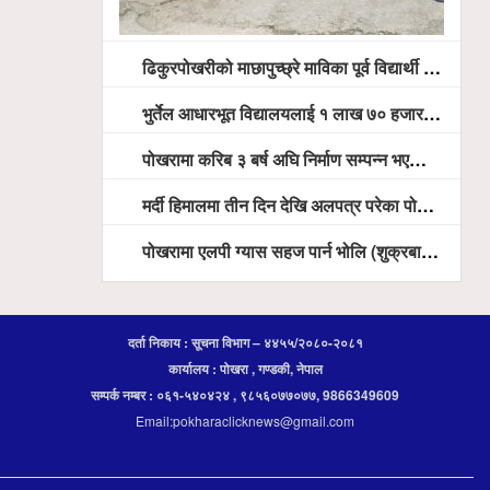
ढिकुरपोखरीको माछापुच्छ्रे माविका पूर्व विद्यार्थी मञ्चद्धारा निःशुल्क आँखा शिविर सञ्चालन, ५ सय जना लाभान्वित
भुर्तेल आधारभूत विद्यालयलाई १ लाख ७० हजार रुपैयाँ बराबरका शैक्षिक सामग्री हस्तान्तरण
पोखरामा करिब ३ बर्ष अघि निर्माण सम्पन्न भएको विद्युतीय शवदाह गृह अझै संचालनमा आउन सकेन, तत्काल संचालन गर्न स्थानियको माग
मर्दी हिमालमा तीन दिन देखि अलपत्र परेका पोखराका तीन युवाको सशस्त्र प्रहरी सहितको टोलीको साहसिक उद्धार
पोखरामा एलपी ग्यास सहज पार्न भोलि (शुक्रबार) देखि खुद्रा पसलबाटै बिक्रि वितरण हुने, स्टोर नगर्न आग्रह
दर्ता निकाय : सूचना विभाग – ४४५५/२०८०-२०८१
कार्यालय : पोखरा , गण्डकी, नेपाल
सम्पर्क नम्बर : ०६१-५४०४२४ , ९८५६०७७०७७, 9866349609
Email:pokharaclicknews@gmail.com