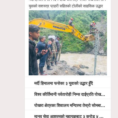
युवाको सशस्त्र प्रहरी सहितको टोलीको साहसिक उद्धार
मर्दी हिमालमा फसेका ३ युवाको उद्धार हुँदै
विश्व कीर्तिमानी पर्वतारोही निम्स दाईप्रति पोखरामा श्रद्धाञ्जली, दीप प्रज्वलन गर्दै योगदानको प्रशंसा (भिडियो सहित)
पोखरा क्षेत्रका शिवालय मन्दिरमा तेस्रो सोमबार भक्तजनको बिहानैदेखि घुइँचो
मानव सेवा आश्रमको महायज्ञबाट ३ करोड ४ लाख ५९ हजार बचत, १ करोड ४४ लाख उठ्न बाँकी, विना संचार माध्यम तर प्रचार प्रसारमै भयो १९ लाख खर्च !