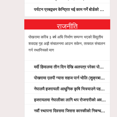
पर्यटन प्रबद्र्धन केन्द्रित भई काम गर्ने बोर्डको योजना छः सदस्य पोखरेल, चलिय पोखरालाई थप प्रभावकारी बनाउन होटल संघको माग
राजनीति
पोखरामा करिब ३ बर्ष अघि निर्माण सम्पन्न भएको विद्युतीय
शवदाह गृह अझै संचालनमा आउन सकेन, तत्काल संचालन
गर्न स्थानियको माग
मर्दी हिमालमा तीन दिन देखि अलपत्र परेका पोखराका तीन युवाको सशस्त्र प्रहरी सहितको टोलीको साहसिक उद्धार
पोखरामा एलपी ग्यास सहज पार्न भोलि (शुक्रबार) देखि खुद्रा पसलबाटै बिक्रि वितरण हुने, स्टोर नगर्न आग्रह
नेपालमै इजरायली आधुनिक कृषि भित्र्याउने पहल ः पोखराका मेयर धनराज आचार्य र इजरायली राजदूतबीच सहकार्य विस्तारको संकेत
इजरायलमा नेपालीका लागि थप रोजगारीको अवसर विस्तार गरिने ः राजदूत बास
नवौं स्थापना दिवसमा जिसस कास्कीको निबन्ध प्रतियोगिता