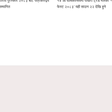
रिता पुरस्कार २०८३ बाट पत्रकारद्वय
१४ औँ वार्षिकोत्सवमा पोखरा ट्रेड मलको ‘ग्
सम्मानित
फेस्ट २०८३’ यही साउन २२ देखि हुने