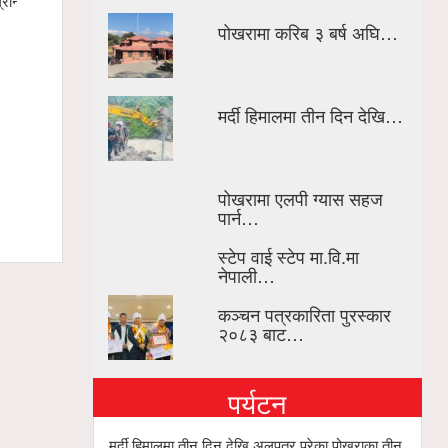
रान्ड
मर्दी हिमालमा फसेका ३ युवाको उद्धार हुँदै
गण्डकी खेलक
सिफारिस समि
पोखरामा करिब ३ बर्ष अघि…
मर्दी हिमालमा तीन दिन देखि…
पोखरामा एलपी ग्यास सहज
पार्न…
स्टेप वाई स्टेप मा.वि.मा
नेपाली…
कञ्चन पत्रकारिता पुरस्कार
२०८३ बाट…
पर्यटन
मर्दी हिमालमा तीन दिन देखि अलपत्र परेका पोखराका तीन