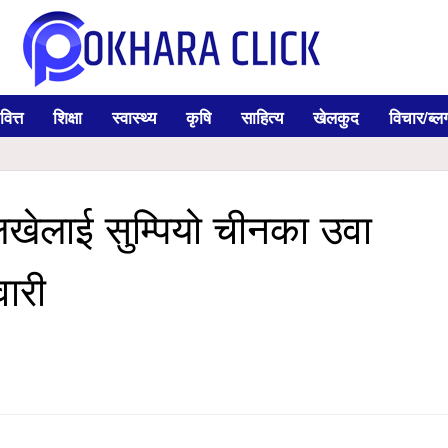
वित्त
शिक्षा
स्वास्थ्य
कृषि
साहित्य
खेलकुद
विचार/ब्ल
ालिखेलाई सुम्पियो चीनका उवा
वारी