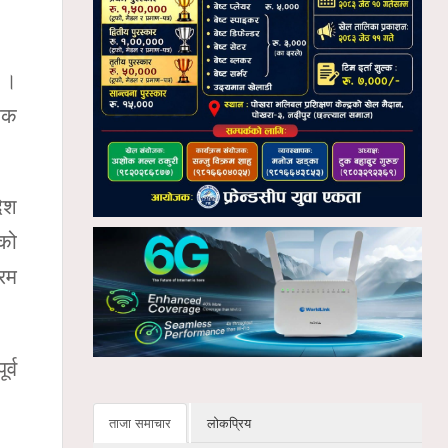
ए ।
ेयक
देश
एको
्रम
र्व
ताजा समाचार
लोकप्रिय