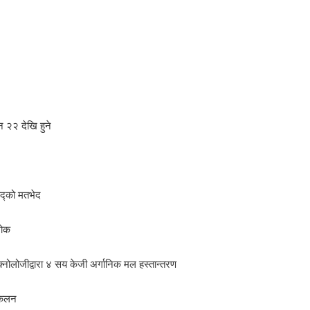
न २२ देखि हुने
द्को मतभेद
शोक
्नोलोजीद्वारा ४ सय केजी अर्गानिक मल हस्तान्तरण
संकलन