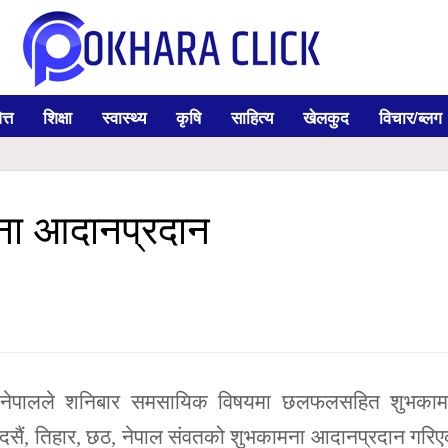
त्त
शिक्षा
स्वास्थ्य
कृषि
साहित्य
खेलकुद
विचार/ब्लग
मना आदानप्रदान
िति नेपालले शनिबार समसायिक विषयमा छलफलसहित शुभकाम
दसैं, तिहार, छठ, नेपाल संवतको शुभकामना आदानप्रदान गरि