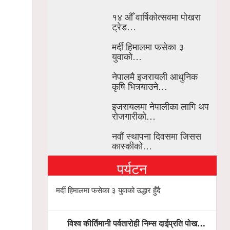
१४ औँ वार्षिकोत्सवमा पोखरा
ट्रेड…
मर्दी हिमालमा फसेका ३
युवाको…
नेपालमै इजरायली आधुनिक
कृषि भित्र्याउने…
इजरायलमा नेपालीका लागि थप
रोजगारीको…
नवौं स्थापना दिवसमा जिसस
कास्कीको…
पर्यटन
मर्दी हिमालमा फसेका ३ युवाको उद्धार हुँदै
विश्व कीर्तिमानी पर्वतारोही निम्स दाईप्रति पोखरामा श्रद्धाञ्जली, दीप प्रज्वलन गर्दै योगदानको प्रशंसा (भिडियो सहित)