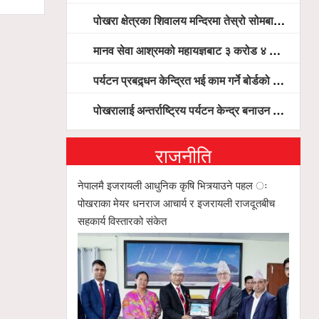
पोखरा क्षेत्रका शिवालय मन्दिरमा तेस्रो सोमबार भक्तजनको बिहानैदेखि घुइँचो
मानव सेवा आश्रमको महायज्ञबाट ३ करोड ४ लाख ५९ हजार बचत, १ करोड ४४ लाख उठ्न बाँकी, विना संचार माध्यम तर प्रचार प्रसारमै भयो १९ लाख खर्च !
पर्यटन प्रबद्र्धन केन्द्रित भई काम गर्ने बोर्डको योजना छः सदस्य पोखरेल, चलिय पोखरालाई थप प्रभावकारी बनाउन होटल संघको माग
पोखरालाई अन्तर्राष्ट्रिय पर्यटन केन्द्र बनाउन पूर्वाधार, हवाई पहुँच र प्राकृतिक सम्पदाको संरक्षणमा सरकार केन्द्रित हुन्छः मन्त्री पौडेल
राजनीति
नेपालमै इजरायली आधुनिक कृषि भित्र्याउने पहल ः
पोखराका मेयर धनराज आचार्य र इजरायली राजदूतबीच
सहकार्य विस्तारको संकेत