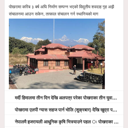
पोखरामा करिब ३ बर्ष अघि निर्माण सम्पन्न भएको विद्युतीय शवदाह गृह अझै
संचालनमा आउन सकेन, तत्काल संचालन गर्न स्थानियको माग
मर्दी हिमालमा तीन दिन देखि अलपत्र परेका पोखराका तीन युवाको सशस्त्र प्रहरी सहितको टोलीको साहसिक उद्धार
पोखरामा एलपी ग्यास सहज पार्न भोलि (शुक्रबार) देखि खुद्रा पसलबाटै बिक्रि वितरण हुने, स्टोर नगर्न आग्रह
नेपालमै इजरायली आधुनिक कृषि भित्र्याउने पहल ः पोखराका मेयर धनराज आचार्य र इजरायली राजदूतबीच सहकार्य विस्तारको संकेत