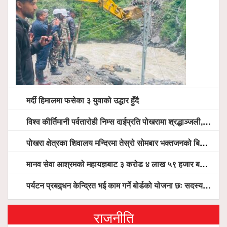
मर्दी हिमालमा फसेका ३ युवाको उद्धार हुँदै
विश्व कीर्तिमानी पर्वतारोही निम्स दाईप्रति पोखरामा श्रद्धाञ्जली, दीप प्रज्वलन गर्दै योगदानको प्रशंसा (भिडियो सहित)
पोखरा क्षेत्रका शिवालय मन्दिरमा तेस्रो सोमबार भक्तजनको बिहानैदेखि घुइँचो
मानव सेवा आश्रमको महायज्ञबाट ३ करोड ४ लाख ५९ हजार बचत, १ करोड ४४ लाख उठ्न बाँकी, विना संचार माध्यम तर प्रचार प्रसारमै भयो १९ लाख खर्च !
पर्यटन प्रबद्र्धन केन्द्रित भई काम गर्ने बोर्डको योजना छः सदस्य पोखरेल, चलिय पोखरालाई थप प्रभावकारी बनाउन होटल संघको माग
राजनीति