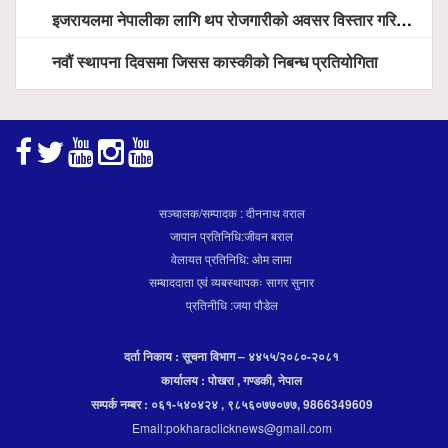
इजरायलमा नेपालीका लागि थप रोजगारीको अवसर विस्तार गरिने ः राजदूत बास
नवौं स्थापना दिवसमा जिसस कास्कीको निबन्ध प्रतियोगिता
सञ्चालक/सम्पादक : दीननाथ वराल
जापान प्रतिनिधि:जीवन बराल
वेलायत प्रतिनिधि: ओम लामा
सम्बाददाता एवं व्यबस्थापकः सागर सुनार
प्रतिनीधि :जया पौडेल
दर्ता निकाय : सूचना विभाग – ४४५५/२०८०-२०८१
कार्यालय : पोखरा , गण्डकी, नेपाल
सम्पर्क नम्बर : ०६१-५४०४२४ , ९८५६०७७०७७, 9866349609
Email:pokharaclicknews@gmail.com