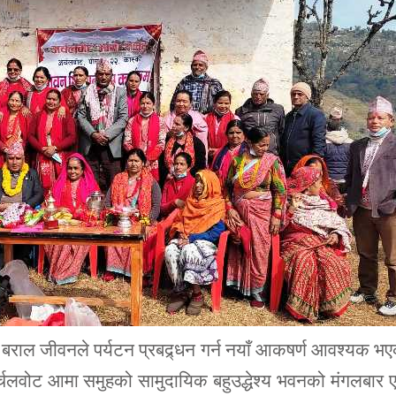
 बराल जीवनले पर्यटन प्रबद्र्धन गर्न नयाँ आकषर्ण आवश्यक भ
अर्चलवोट आमा समुहको सामुदायिक बहुउद्धेश्य भवनको मंगलबार