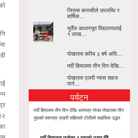
एको
जिसस कास्कीले उपलब्धि र
बार्षिक…
भुर्तेल आधारभूत विद्यालयलाई
१ लाख…
नि
ेमा
पोखरामा करिब ३ बर्ष अघि…
ही
मर्दी हिमालमा तीन दिन देखि…
पोखरामा एलपी ग्यास सहज
पार्न…
लाई
न्न
पर्यटन
द्र
मर्दी हिमालमा तीन दिन देखि अलपत्र परेका पोखराका तीन
 २२
युवाको सशस्त्र प्रहरी सहितको टोलीको साहसिक उद्धार
रका
कास
मर्दी हिमालमा फसेका ३ युवाको उद्धार हुँदै