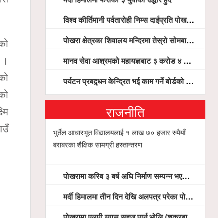
विश्व कीर्तिमानी पर्वतारोही निम्स दाईप्रति पोखरामा श्रद्धाञ्जली, दीप प्रज्वलन गर्दै योगदानको प्रशंसा (भिडियो सहित)
पोखरा क्षेत्रका शिवालय मन्दिरमा तेस्रो सोमबार भक्तजनको बिहानैदेखि घुइँचो
कको
मानव सेवा आश्रमको महायज्ञबाट ३ करोड ४ लाख ५९ हजार बचत, १ करोड ४४ लाख उठ्न बाँकी, विना संचार माध्यम तर प्रचार प्रसारमै भयो १९ लाख खर्च !
छ ।
मको
पर्यटन प्रबद्र्धन केन्द्रित भई काम गर्ने बोर्डको योजना छः सदस्य पोखरेल, चलिय पोखरालाई थप प्रभावकारी बनाउन होटल संघको माग
एको
राजनीति
्मि
ाउँ
भुर्तेल आधारभूत विद्यालयलाई १ लाख ७० हजार रुपैयाँ
बराबरका शैक्षिक सामग्री हस्तान्तरण
पोखरामा करिब ३ बर्ष अघि निर्माण सम्पन्न भएको विद्युतीय शवदाह गृह अझै संचालनमा आउन सकेन, तत्काल संचालन गर्न स्थानियको माग
मर्दी हिमालमा तीन दिन देखि अलपत्र परेका पोखराका तीन युवाको सशस्त्र प्रहरी सहितको टोलीको साहसिक उद्धार
पोखरामा एलपी ग्यास सहज पार्न भोलि (शुक्रबार) देखि खुद्रा पसलबाटै बिक्रि वितरण हुने, स्टोर नगर्न आग्रह