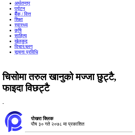
अर्थतन्त्र
पर्यटन
बैँक / वित्त
शिक्षा
स्वास्थ्य
कृषि
साहित्य
खेलकुद
विचार/ब्लग
सूचना प्रविधि
चिसोमा तरुल खानुको मज्जा छुट्टै,
फाइदा विछट्टै
-
पोखरा क्लिक
पौष ३० गते २०७८ मा प्रकाशित