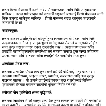
तरुल चिसो मौसममा नै फल्ने गर्छ र यो स्वास्थ्यका लागि निकै फाइदाजनक
मानिन्छ । तरुल गर्मी प्रदान गर्ने तरकारी भएकाले यसलाई चिसो मौसमका लागि
निकै उत्कृष्ट खानेकुरा मानिन्छ । चिसो मौसममा तरुल खानुका फाइदाबारे
जानकारी लिऔं ।
फाइबरयुक्तः
तरुल फाइबर अर्थात् रेशाले भरिपूर्ण हुन्छ त्यसकारण यो पेटका लागि निकै
फाइदाजनक मानिन्छ । फाइबरयुक्त खानेकुराको सेवनले आन्द्राको फोहोर
सफा हुन्छ जसका कारण खाना राम्रोसँग पच्छ । त्यसकारण तरुल खाँदा
तपाईंको पाचनक्रियासँग सम्बन्धित सबै समस्या समाप्त हुन्छ जस्तै कब्जियत,
अपच, ग्यास अदि । तरुल खाँदा तपाईंको पेट राम्रोसँग सफा हुन्छ ।
अत्यधिक पोषक तत्वः
तरुलमा अत्यधिक पोषक तत्व हुन्छ भन्ने बारे धेरै थोरैलाई मात्र थाहा छ ।
तरुलमा क्याल्सियम, आइरन, कपर, म्याग्नेज, फस्फरोस आदि तत्व प्रचुर
मात्रामा पाइन्छ । यी तत्वले तपाईंलाई स्वस्थ राख्न र शरीरलाई विभिन्न
प्रकारको रोगबाट बचाउन सहयोगी भूमिका निर्वाह गर्ने गर्छ ।
शरीरको रोग प्रतिरोधी क्षमता वृद्धि गर्छः
तरुलमा भिटामिन सीको मात्रा अत्यधिक हुन्छ त्यसकारण यसले रोग प्रतिरोधी
क्षमता बढाउँछ । यसबाहेक क्याल्सियम भएका कारण यो हड्डी र दाँतका लागि