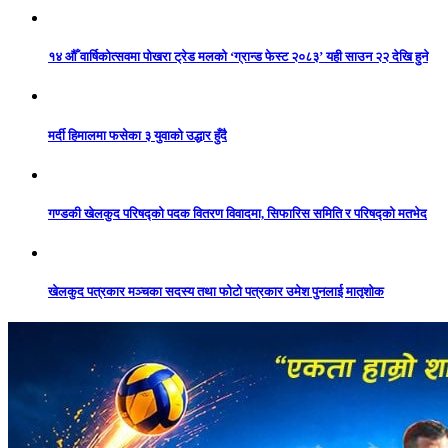
१४ औँ वार्षिकोत्सवमा पोखरा ट्रेड मलको ‘ग्रान्ड फेस्ट २०८३’ यही साउन २२ देखि हुने
मर्दी हिमालमा फसेका ३ युवाको उद्धार हुँदै
गण्डकी खेलकुद परिषद्को पदक वितरण विवादमा, सिफारिस समिति र परिषद्को मतभेद
खेलकुद पत्रकार मञ्चका सदस्य तथा फोटो पत्रकार उमेश पुनलाई मातृशोक