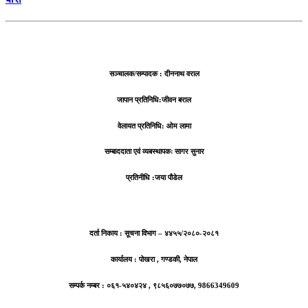
सञ्चालक/सम्पादक : दीननाथ वराल
जापान प्रतिनिधि:जीवन बराल
वेलायत प्रतिनिधि: ओम लामा
सम्बाददाता एवं व्यबस्थापकः सागर सुनार
प्रतिनीधि :जया पौडेल
दर्ता निकाय : सूचना विभाग – ४४५५/२०८०-२०८१
कार्यालय : पोखरा , गण्डकी, नेपाल
सम्पर्क नम्बर : ०६१-५४०४२४ , ९८५६०७७०७७, 9866349609