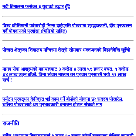
मर्दी हिमालमा फसेका ३ युवाको उद्धार हुँदै
विश्व कीर्तिमानी पर्वतारोही निम्स दाईप्रति पोखरामा श्रद्धाञ्जली, दीप प्रज्वलन
गर्दै योगदानको प्रशंसा (भिडियो सहित)
पोखरा क्षेत्रका शिवालय मन्दिरमा तेस्रो सोमबार भक्तजनको बिहानैदेखि घुइँचो
मानव सेवा आश्रमको महायज्ञबाट ३ करोड ४ लाख ५९ हजार बचत, १ करोड
४४ लाख उठ्न बाँकी, विना संचार माध्यम तर प्रचार प्रसारमै भयो १९ लाख
खर्च !
पर्यटन प्रबद्र्धन केन्द्रित भई काम गर्ने बोर्डको योजना छः सदस्य पोखरेल,
चलिय पोखरालाई थप प्रभावकारी बनाउन होटल संघको माग
राजनीति
भुर्तेल आधारभूत विद्यालयलाई १ लाख ७० हजार रुपैयाँ बराबरका शैक्षिक सामग्री