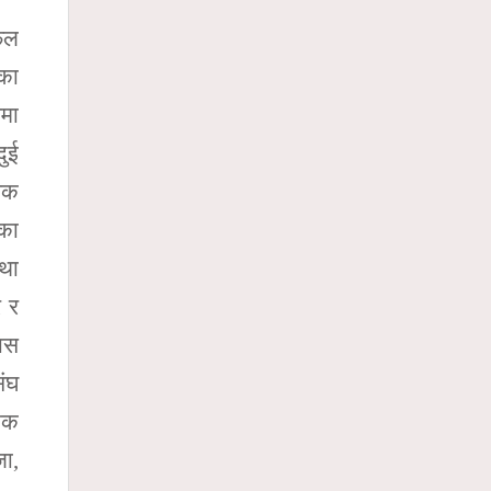
सफल
ीका
मा
दुई
पिक
रका
तथा
र र
ास
ंघ
यिक
जा,