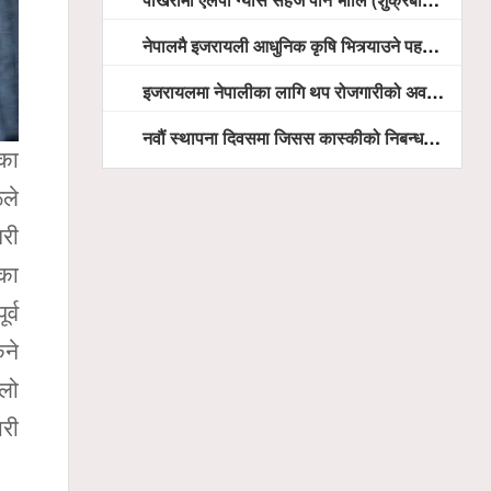
नेपालमै इजरायली आधुनिक कृषि भित्र्याउने पहल ः पोखराका मेयर धनराज आचार्य र इजरायली राजदूतबीच सहकार्य विस्तारको संकेत
इजरायलमा नेपालीका लागि थप रोजगारीको अवसर विस्तार गरिने ः राजदूत बास
नवौं स्थापना दिवसमा जिसस कास्कीको निबन्ध प्रतियोगिता
ेका
ले
री
नका
र्व
िने
ूलो
ारी