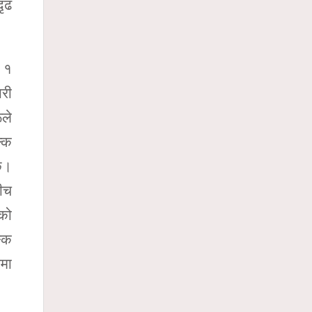
ृढ
ा १
ारी
ूले
ल्क
 छ।
बीच
ूको
ङ्क
ममा