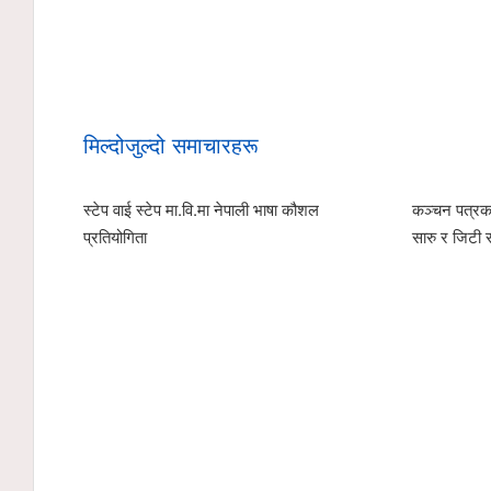
मिल्दोजुल्दो समाचारहरू
स्टेप वाई स्टेप मा.वि.मा नेपाली भाषा कौशल
कञ्चन पत्रका
प्रतियोगिता
सारु र जिटी 