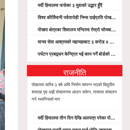
मर्दी हिमालमा फसेका ३ युवाको उद्धार हुँदै
विश्व कीर्तिमानी पर्वतारोही निम्स दाईप्रति पोखरामा श्रद्धाञ्जली, दीप प्रज्वलन गर्दै योगदानको प्रशंसा (भिडियो सहित)
पोखरा क्षेत्रका शिवालय मन्दिरमा तेस्रो सोमबार भक्तजनको बिहानैदेखि घुइँचो
मानव सेवा आश्रमको महायज्ञबाट ३ करोड ४ लाख ५९ हजार बचत, १ करोड ४४ लाख उठ्न बाँकी, विना संचार माध्यम तर प्रचार प्रसारमै भयो १९ लाख खर्च !
पर्यटन प्रबद्र्धन केन्द्रित भई काम गर्ने बोर्डको योजना छः सदस्य पोखरेल, चलिय पोखरालाई थप प्रभावकारी बनाउन होटल संघको माग
राजनीति
पोखरामा करिब ३ बर्ष अघि निर्माण सम्पन्न भएको विद्युतीय
शवदाह गृह अझै संचालनमा आउन सकेन, तत्काल संचालन
गर्न स्थानियको माग
मर्दी हिमालमा तीन दिन देखि अलपत्र परेका पोखराका तीन युवाको सशस्त्र प्रहरी सहितको टोलीको साहसिक उद्धार
पोखरामा एलपी ग्यास सहज पार्न भोलि (शुक्रबार) देखि खुद्रा पसलबाटै बिक्रि वितरण हुने, स्टोर नगर्न आग्रह