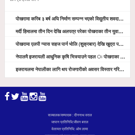
पोखरामा करिब ३ बर्ष अघि निर्माण सम्पन्न भएको विद्युतीय शवदाह गृह अझै संचालनमा आउन सकेन, तत्काल संचालन गर्न स्थानियको माग
मर्दी हिमालमा तीन दिन देखि अलपत्र परेका पोखराका तीन युवाको सशस्त्र प्रहरी सहितको टोलीको साहसिक उद्धार
पोखरामा एलपी ग्यास सहज पार्न भोलि (शुक्रबार) देखि खुद्रा पसलबाटै बिक्रि वितरण हुने, स्टोर नगर्न आग्रह
नेपालमै इजरायली आधुनिक कृषि भित्र्याउने पहल ः पोखराका मेयर धनराज आचार्य र इजरायली राजदूतबीच सहकार्य विस्तारको संकेत
इजरायलमा नेपालीका लागि थप रोजगारीको अवसर विस्तार गरिने ः राजदूत बास
सञ्चालक/सम्पादक : दीननाथ वराल
जापान प्रतिनिधि:जीवन बराल
वेलायत प्रतिनिधि: ओम लामा