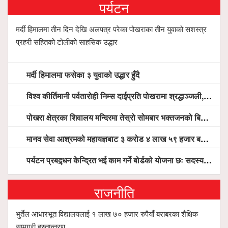
पर्यटन
मर्दी हिमालमा तीन दिन देखि अलपत्र परेका पोखराका तीन युवाको सशस्त्र
प्रहरी सहितको टोलीको साहसिक उद्धार
मर्दी हिमालमा फसेका ३ युवाको उद्धार हुँदै
विश्व कीर्तिमानी पर्वतारोही निम्स दाईप्रति पोखरामा श्रद्धाञ्जली, दीप प्रज्वलन गर्दै योगदानको प्रशंसा (भिडियो सहित)
पोखरा क्षेत्रका शिवालय मन्दिरमा तेस्रो सोमबार भक्तजनको बिहानैदेखि घुइँचो
मानव सेवा आश्रमको महायज्ञबाट ३ करोड ४ लाख ५९ हजार बचत, १ करोड ४४ लाख उठ्न बाँकी, विना संचार माध्यम तर प्रचार प्रसारमै भयो १९ लाख खर्च !
पर्यटन प्रबद्र्धन केन्द्रित भई काम गर्ने बोर्डको योजना छः सदस्य पोखरेल, चलिय पोखरालाई थप प्रभावकारी बनाउन होटल संघको माग
राजनीति
भुर्तेल आधारभूत विद्यालयलाई १ लाख ७० हजार रुपैयाँ बराबरका शैक्षिक
सामग्री हस्तान्तरण