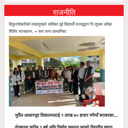
राजनीति
ढिकुरपोखरीको माछापुच्छ्रे माविका पूर्व विद्यार्थी मञ्चद्धारा निःशुल्क आँखा
शिविर सञ्चालन, ५ सय जना लाभान्वित
भुर्तेल आधारभूत विद्यालयलाई १ लाख ७० हजार रुपैयाँ बराबरका शैक्षिक सामग्री हस्तान्तरण
पोखरामा करिब ३ बर्ष अघि निर्माण सम्पन्न भएको विद्युतीय शवदाह गृह अझै संचालनमा आउन सकेन, तत्काल संचालन गर्न स्थानियको माग