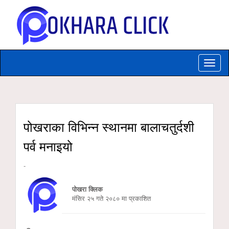
Toggle
naviga
पोखराका विभिन्न स्थानमा बालाचतुर्दशी
पर्व मनाइयो
-
पोखरा क्लिक
मंसिर २५ गते २०८० मा प्रकाशित