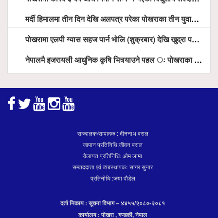
मर्दी हिमालमा तीन दिन देखि अलपत्र परेका पोखराका तीन युवाको सशस्त्र प्रहरी सहितको टोलीको साहसिक उद्धार
पोखरामा एलपी ग्यास सहज पार्न भोलि (शुक्रबार) देखि खुद्रा पसलबाटै बिक्रि वितरण हुने, स्टोर नगर्न आग्रह
नेपालमै इजरायली आधुनिक कृषि भित्र्याउने पहल ः पोखराका मेयर धनराज आचार्य र इजरायली राजदूतबीच सहकार्य विस्तारको संकेत
सञ्चालक/सम्पादक : दीननाथ वराल
जापान प्रतिनिधि:जीवन बराल
वेलायत प्रतिनिधि: ओम लामा
सम्बाददाता एवं व्यबस्थापकः सागर सुनार
प्रतिनीधि :जया पौडेल
दर्ता निकाय : सूचना विभाग – ४४५५/२०८०-२०८१
कार्यालय : पोखरा , गण्डकी, नेपाल