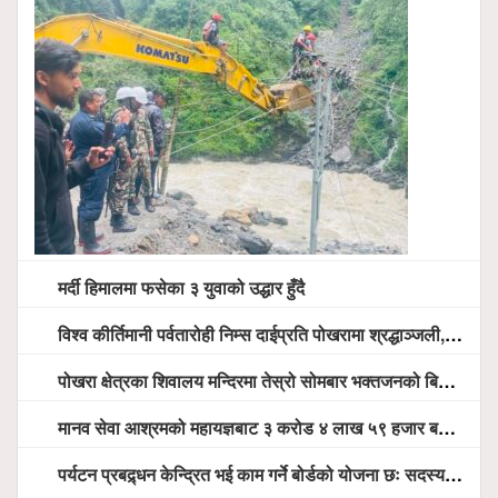
मर्दी हिमालमा फसेका ३ युवाको उद्धार हुँदै
विश्व कीर्तिमानी पर्वतारोही निम्स दाईप्रति पोखरामा श्रद्धाञ्जली, दीप प्रज्वलन गर्दै योगदानको प्रशंसा (भिडियो सहित)
पोखरा क्षेत्रका शिवालय मन्दिरमा तेस्रो सोमबार भक्तजनको बिहानैदेखि घुइँचो
मानव सेवा आश्रमको महायज्ञबाट ३ करोड ४ लाख ५९ हजार बचत, १ करोड ४४ लाख उठ्न बाँकी, विना संचार माध्यम तर प्रचार प्रसारमै भयो १९ लाख खर्च !
पर्यटन प्रबद्र्धन केन्द्रित भई काम गर्ने बोर्डको योजना छः सदस्य पोखरेल, चलिय पोखरालाई थप प्रभावकारी बनाउन होटल संघको माग