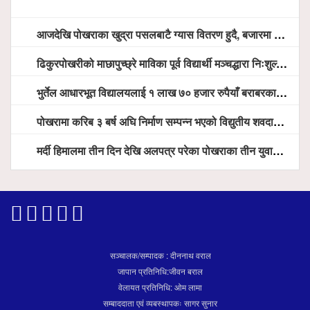
आजदेखि पोखराका खुद्रा पसलबाटै ग्यास वितरण हुदै, बजारमा ७ हजार भन्दा बढी सिलिण्डर आउने तयारी
ढिकुरपोखरीको माछापुच्छ्रे माविका पूर्व विद्यार्थी मञ्चद्धारा निःशुल्क आँखा शिविर सञ्चालन, ५ सय जना लाभान्वित
भुर्तेल आधारभूत विद्यालयलाई १ लाख ७० हजार रुपैयाँ बराबरका शैक्षिक सामग्री हस्तान्तरण
पोखरामा करिब ३ बर्ष अघि निर्माण सम्पन्न भएको विद्युतीय शवदाह गृह अझै संचालनमा आउन सकेन, तत्काल संचालन गर्न स्थानियको माग
मर्दी हिमालमा तीन दिन देखि अलपत्र परेका पोखराका तीन युवाको सशस्त्र प्रहरी सहितको टोलीको साहसिक उद्धार
सञ्चालक/सम्पादक : दीननाथ वराल
जापान प्रतिनिधि:जीवन बराल
वेलायत प्रतिनिधि: ओम लामा
सम्बाददाता एवं व्यबस्थापकः सागर सुनार