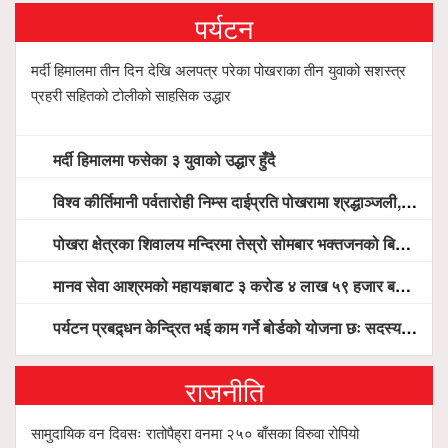
पर्यटन
मर्दी हिमालमा तीन दिन देखि अलपत्र परेका पोखराका तीन युवाको सशस्त्र
प्रहरी सहितको टोलीको साहसिक उद्धार
मर्दी हिमालमा फसेका ३ युवाको उद्धार हुँदै
विश्व कीर्तिमानी पर्वतारोही निम्स दाईप्रति पोखरामा श्रद्धाञ्जली, दीप प्रज्वलन गर्दै योगदानको प्रशंसा (भिडियो सहित)
पोखरा क्षेत्रका शिवालय मन्दिरमा तेस्रो सोमबार भक्तजनको बिहानैदेखि घुइँचो
मानव सेवा आश्रमको महायज्ञबाट ३ करोड ४ लाख ५९ हजार बचत, १ करोड ४४ लाख उठ्न बाँकी, विना संचार माध्यम तर प्रचार प्रसारमै भयो १९ लाख खर्च !
पर्यटन प्रबद्र्धन केन्द्रित भई काम गर्ने बोर्डको योजना छः सदस्य पोखरेल, चलिय पोखरालाई थप प्रभावकारी बनाउन होटल संघको माग
राजनीति
सामुदायिक वन दिवसः रातोपैह्रा वनमा २५० बाँसका विरुवा रोपियो