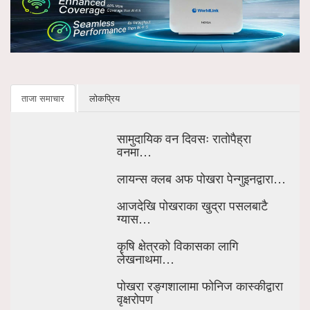
ताजा समाचार
लोकप्रिय
सामुदायिक वन दिवसः रातोपैह्रा
वनमा…
लायन्स क्लब अफ पोखरा पेन्गुइनद्वारा…
आजदेखि पोखराका खुद्रा पसलबाटै
ग्यास…
कृषि क्षेत्रको विकासका लागि
लेखनाथमा…
पोखरा रङ्गशालामा फोनिज कास्कीद्वारा
वृक्षरोपण