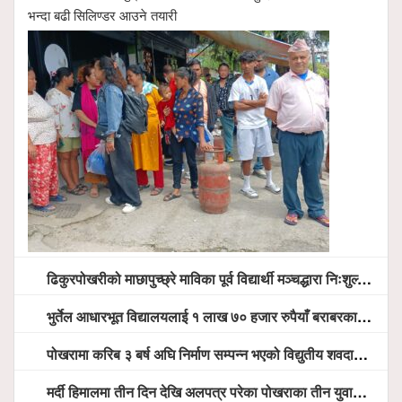
भन्दा बढी सिलिण्डर आउने तयारी
ढिकुरपोखरीको माछापुच्छ्रे माविका पूर्व विद्यार्थी मञ्चद्धारा निःशुल्क आँखा शिविर सञ्चालन, ५ सय जना लाभान्वित
भुर्तेल आधारभूत विद्यालयलाई १ लाख ७० हजार रुपैयाँ बराबरका शैक्षिक सामग्री हस्तान्तरण
पोखरामा करिब ३ बर्ष अघि निर्माण सम्पन्न भएको विद्युतीय शवदाह गृह अझै संचालनमा आउन सकेन, तत्काल संचालन गर्न स्थानियको माग
मर्दी हिमालमा तीन दिन देखि अलपत्र परेका पोखराका तीन युवाको सशस्त्र प्रहरी सहितको टोलीको साहसिक उद्धार