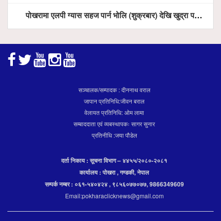
पोखरामा एलपी ग्यास सहज पार्न भोलि (शुक्रबार) देखि खुद्रा पसलबाटै बिक्रि वितरण हुने, स्टोर नगर्न आग्रह
सञ्चालक/सम्पादक : दीननाथ वराल
जापान प्रतिनिधि:जीवन बराल
वेलायत प्रतिनिधि: ओम लामा
सम्बाददाता एवं व्यबस्थापकः सागर सुनार
प्रतिनीधि :जया पौडेल
दर्ता निकाय : सूचना विभाग – ४४५५/२०८०-२०८१
कार्यालय : पोखरा , गण्डकी, नेपाल
सम्पर्क नम्बर : ०६१-५४०४२४ , ९८५६०७७०७७, 9866349609
Email:pokharaclicknews@gmail.com