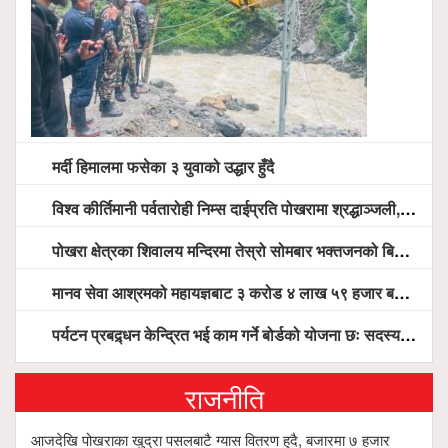
मर्दी हिमालमा फसेका ३ युवाको उद्धार हुँदै
विश्व कीर्तिमानी पर्वतारोही निम्स दाईप्रति पोखरामा श्रद्धाञ्जली, दीप प्रज्वलन गर्दै योगदानको प्रशंसा (भिडियो सहित)
पोखरा क्षेत्रका शिवालय मन्दिरमा तेस्रो सोमबार भक्तजनको बिहानैदेखि घुइँचो
मानव सेवा आश्रमको महायज्ञबाट ३ करोड ४ लाख ५९ हजार बचत, १ करोड ४४ लाख उठ्न बाँकी, विना संचार माध्यम तर प्रचार प्रसारमै भयो १९ लाख खर्च !
पर्यटन प्रबद्र्धन केन्द्रित भई काम गर्ने बोर्डको योजना छः सदस्य पोखरेल, चलिय पोखरालाई थप प्रभावकारी बनाउन होटल संघको माग
राजनीति
आजदेखि पोखराका खुद्रा पसलबाटै ग्यास वितरण हुदै, बजारमा ७ हजार