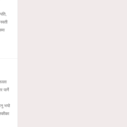
पति,
स्वती
वमा
ल्ला
पार्ने
नु भयो
स्कीका