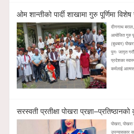
ओम शान्तीको पार्दी शाखामा गुरु पूर्णिमा विश
दीननाथ बराल,पो
आयोजित गुरु पू
(बुधबार) पोखराक
पुनः जागृत गरौ
प्रदेशका स्वास्
कर्मलाई आत्मस
सरस्वती प्रतीक्षा पोखरा प्रज्ञा–प्रतिष्ठानको
पोखरा, पोखरा 
उपन्यासकार सर