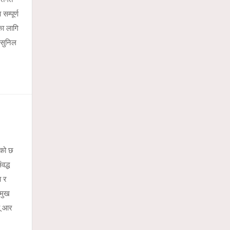
म्पूर्ण
का लागि
ा.सुनिल
एको छ
वद्ध
ा र
रमुख
यू आर