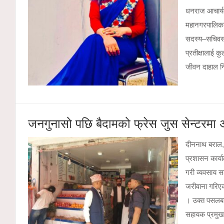
धनराज आचार्यल
महानगरपालिका
सदस्य–सचिवसह
प्रतीक्षालाई 
जीवन दाहाल नि
जनगुनासो पछि बैदामको फ्रेस जुस सेन्टरमा 
दीननाथ बराल,
प्रशासन कार्या
गरी व्यवसाय स
जरीवाना गरिए
। उक्त पसलबा
सहायक प्रमुख