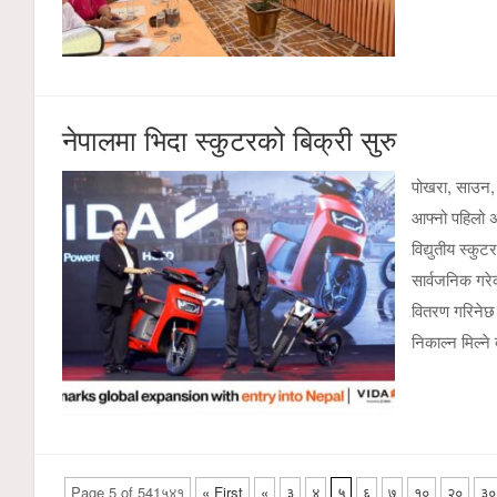
नेपालमा भिदा स्कुटरको बिक्री सुरु
पोखरा, साउन, भा
आफ्नो पहिलो अन
विद्युतीय स्क
सार्वजनिक गरे
वितरण गरिनेछ।
निकाल्न मिल्ने
Page 5 of 541५४१
« First
«
३
४
५
६
७
१०
२०
३०