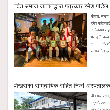
पर्वत समाज जापानद्धारा पत्रकार रमेश पौडेल
पोखरा, साउन १२
रमेश पौडेललाई
सम्मेलनमा सहभा
पराजुली, केन्
सम्मान गरिएको
लामिछानेले प्
पोखराका सामुदायिक सहित निजी अस्पतालका इमर्
दीननाथ बराल,प
भएपछि उत्पन्न
तोडफोड तथा त्