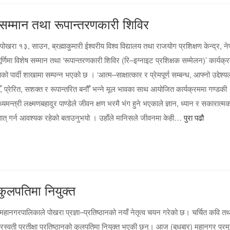
ेष सम्मान तथा रूपान्तरणकारी शिविर
खरा १३, साउन, ब्रह्माकुमारी ईश्वरीय विश्व विद्यालय तथा राजयोग प्रशिक्षण केन्द्र, नेपा
र्णिमा विशेष सम्मान तथा ‘रूपान्तरणकारी शिविर (रि–इग्नाइट प्रशिक्षक सम्मेलन)’ कार्य
ो पार्दी शाखामा सम्पन्न भएको छ । ‘आत्म–साक्षात्कार र प्रेमपूर्ण सम्बन्ध, आफ्नो उद्देश्य
ँ, प्रेरित, सशक्त र रूपान्तरित बनौँ’ भन्ने मूल भावका साथ आयोजित कार्यक्रममा गण्डकी
थ्यमन्त्री लक्ष्मणबहादुर पाण्डेले जीवन क्षण भरमै भंग हुने भएकाले ज्ञान, ध्यान र सकारात्म
ात् गर्न आवश्यक रहेको बताउनुभयो । उहाँले मानिसले जीवनमा केही…
पुरा पढौ
 कुलपतिमा नियुक्त
महानगरपालिकाले पोखरा प्रज्ञा–प्रतिष्ठानको नयाँ नेतृत्व चयन गरेको छ। चर्चित कवि तथ
स्वती प्रतीक्षा प्रतिष्ठानको कुलपतिमा नियुक्त भएकी छन्। आज (बुधबार) महानगर प्रम