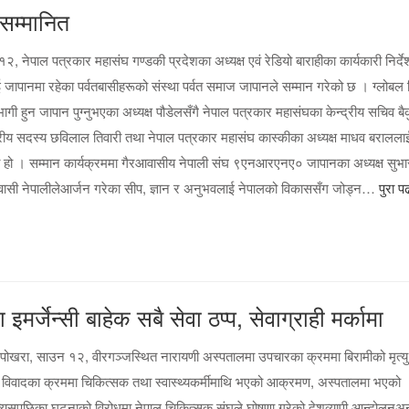
 सम्मानित
, नेपाल पत्रकार महासंघ गण्डकी प्रदेशका अध्यक्ष एवं रेडियो बाराहीका कार्यकारी निर्द
 जापानमा रहेका पर्वतबासीहरूको संस्था पर्वत समाज जापानले सम्मान गरेको छ । ग्लोबल 
गी हुन जापान पुग्नुभएका अध्यक्ष पौडेलसँगै नेपाल पत्रकार महासंघका केन्द्रीय सचिव बैक
द्रीय सदस्य छविलाल तिवारी तथा नेपाल पत्रकार महासंघ कास्कीका अध्यक्ष माधव बरालला
 हो । सम्मान कार्यक्रममा गैरआवासीय नेपाली संघ ९एनआरएनए० जापानका अध्यक्ष सुभ
रवासी नेपालीलेआर्जन गरेका सीप, ज्ञान र अनुभवलाई नेपालको विकाससँग जोड्न…
पुरा प
जेन्सी बाहेक सबै सेवा ठप्प, सेवाग्राही मर्कामा
ोखरा, साउन १२, वीरगञ्जस्थित नारायणी अस्पतालमा उपचारका क्रममा बिरामीको मृत्यु
 विवादका क्रममा चिकित्सक तथा स्वास्थ्यकर्मीमाथि भएको आक्रमण, अस्पतालमा भएको
यसपछिका घटनाको विरोधमा नेपाल चिकित्सक संघले घोषणा गरेको देशव्यापी आन्दोलनअन्