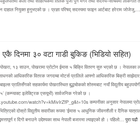
उपकुलपतिमा कला तथा साहित्यकर्मी तिलक पुर्जा पुन मगर तथा सदस्य–सचिवमा लोकगीत 
वन दाहाल नियुक्त हुनुभएको छ । प्रज्ञा परिषद् सदस्यमा फाइन आर्टबाट हरेराम जोजेजु,
, एकै दिनमा ३० वटा गाडी बुकिङ (भिडियो सहित)
पोखरा, १३ साउन, पोखरामा प्रोटोन ईमास ५ बिक्रि वितरण सुरु भएको छ । नेपालका ल
ीसाधनको आधिकारिक वितरक जगदम्बा मोटर्स प्रालिले आफ्नो आधिकारिक बिक्री साझेदार
बाइल्स प्रालिसँगको सहकार्यमा पोखरास्थित बुद्धचोकको शोरुमबाट नयाँ विद्युतीय बहुउपयोग
५’ (कम्प्याक्ट इलेक्ट्रिक एसयूभी) सार्वजनिक गरेको छ ।
.youtube.com/watch?v=kMivIrZfP_g&t=10s कम्पनीका अनुसार नेपालमा प्रो
त भित्रिएको दोस्रो विद्युतीय सवारीका रूपमा ‘ईमास ५ आधुनिक जीवनशैली र दैनिक यात्रा
मत्तापूर्ण र दिगो बनाउने उद्देश्यका साथ नेपाली बजारमा ल्याइएको हो । पहिलो…
पुरा पढौ