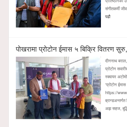
प्रतिष्ठानको 
संगीतकर्मी जी
पढौ
पोखरामा प्रोटोन ईमास ५ बिक्रि वितरण सुरु
दीननाथ बराल,
प्रोटोन सवार
स्क्वायर अटोमो
‘प्रोटोन ईमास 
https://www
ब्रान्डअन्तर्ग
अझ सहज, बुद्धि