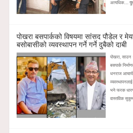
अत्यधिक…
पु
पोखरा बसपार्कको विषयमा सांसद पौडेल र मे
बसोबासीको व्यवस्थापन गर्ने गर्ने दुबैको दाबी
पोखरा, साउन १२
बसपार्क निर्म
धनराज आचार्यब
व्यवस्थापनलाई
भने फरक धारणा
वास्तविक सुकु