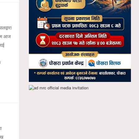
लद्वारा
क्रम आज
लाई
क
ा
ुख