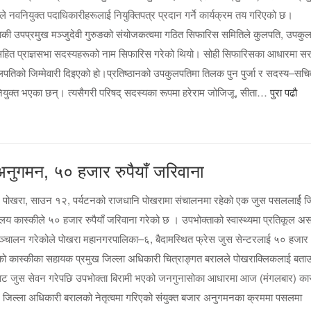
े नवनियुक्त पदाधिकारीहरूलाई नियुक्तिपत्र प्रदान गर्ने कार्यक्रम तय गरिएको छ।
की उपप्रमुख मञ्जुदेवी गुरुङको संयोजकत्वमा गठित सिफारिस समितिले कुलपति, उपकुल
ित प्राज्ञसभा सदस्यहरूको नाम सिफारिस गरेको थियो। सोही सिफारिसका आधारमा सर
कुलपतिको जिम्मेवारी दिइएको हो।प्रतिष्ठानको उपकुलपतिमा तिलक पुन पुर्जा र सदस्य–सचि
युक्त भएका छन्। त्यसैगरी परिषद् सदस्यका रूपमा हरेराम जोजिजू, सीता…
पुरा पढौ
अनुगमन, ५० हजार रुपैयाँ जरिवाना
 पोखरा, साउन १२, पर्यटनको राजधानि पोखरामा संचालनमा रहेको एक जुस पसललार्ई जि
लय कास्कीले ५० हजार रुपैयाँ जरिवाना गरेको छ । उपभोक्ताको स्वास्थ्यमा प्रतिकूल असर 
ञ्चालन गरेकोले पोखरा महानगरपालिका–६, बैदामस्थित फ्रेस जुस सेन्टरलाई ५० हजार
को कास्कीका सहायक प्रमुख जिल्ला अधिकारी चित्राङ्गत बरालले पोखराक्लिकलाई बताउ
ट जुस सेवन गरेपछि उपभोक्ता बिरामी भएको जनगुनासोका आधारमा आज (मंगलबार) का
 जिल्ला अधिकारी बरालको नेतृत्वमा गरिएको संयुक्त बजार अनुगमनका क्रममा पसलमा