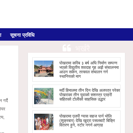
ग
सूचना प्रविधि
भर्खरै
पोखरामा करिब ३ बर्ष अघि निर्माण सम्पन्न
भएको विद्युतीय शवदाह गृह अझै संचालनमा
आउन सकेन, तत्काल संचालन गर्न
स्थानियको माग
मर्दी हिमालमा तीन दिन देखि अलपत्र परेका
पोखराका तीन युवाको सशस्त्र प्रहरी
सहितको टोलीको साहसिक उद्धार
गर्दै
मेयर
पोखरामा एलपी ग्यास सहज पार्न भोलि
्य,
(शुक्रबार) देखि खुद्रा पसलबाटै बिक्रि
वितरण हुने, स्टोर नगर्न आग्रह