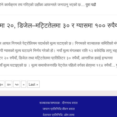
िने कार्यक्रम तय गरिएको उहाँका आफन्तले जनाउनु भएको छ…
पुरा पढौ
ट्रोलमा २०, डिजेल–मट्टितेलमा ३० र ग्यासमा १०० रुपैय
पाल आयल निगमले पेट्रोलियम पदार्थको मूल्य घटाएको छ। निगमको सञ्चालक समितिको म
ी ग्यासको मूल्य घटाउने निर्णय गरेको हो। नयाँ मूल्य मंगलबार राति १२ बजेदेखि लागू 
 २० रुपैयाँ, डिजेल तथा मट्टितेलमा प्रतिलिटर ३० रुपैयाँ, आन्तरिक हवाई इन्धनमा
ाँ मूल्य घटाइएको छ । मूल्य समायोजनपछि पेट्रोल पहिलो वर्गका क्षेत्रमा १९४ रुपैयाँ…
३०
४०
५०
»
Last »
सञ्चालक/सम्पादक : दीननाथ वराल
जापान प्रतिनिधि:जीवन बराल
वेलायत प्रतिनिधि: ओम लामा