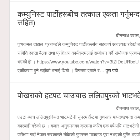
कम्युनिस्ट पार्टीहरूबीच तत्काल एकता गर्नुभ
सहित)
दीननाथ बराल,पो
पुष्पकमल दाहाल ‘प्रचण्ड’ले कम्युनिस्ट पार्टीहरूसंग सहकार्य आवश्यक रहे
समिति एकता बैठक तथा प्रशिक्षण कार्यक्रमलाई सम्बोधन गर्दै संयोजक प्रचण्डल
भएको हो । https://www.youtube.com/watch?v=3tZIDcURbdU सहकार्यका
एकीकरण हुने उहाँको भनाई थियो । विगतमा एमाले र…
पुरा पढौ
पोखराको हटपट चाउचाउ ललितपुरको भाटभटेन
दीननाथ बराल,
एउटा ब्याच ललितपुरस्थित भाटभटेनी सुपरमार्केटमा गुणस्तर मापदण्डभन्दा क
कारबाही गरेको छ । बजार अनुगमनका क्रममा करिब एक वर्षअघि भाटभटेनी
परीक्षण गर्दा नेपाल सरकारले तोकेको गुणस्तर मापदण्ड पूरा नभएको पुष्टि 