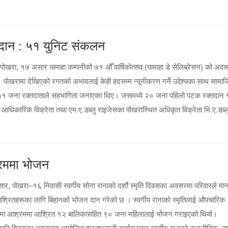
्तदान : ५१ युनिट संकलन
ोखरा, १७ असार यामाहा कम्पनीको ७१ औँ वार्षिकोत्सव (यामाहा डे सेलिब्रेसन) को अव
खरामा देखिएको रगतको अभावलाई केही हदसम्म न्यूनीकरण गर्ने उद्देश्यका साथ सामा
 ५१ जना रक्तदाताले सहभागिता जनाएका थिए। जसमध्ये २० जना पहिलो पटक रक्तदान गर
आधिकारिक विक्रेता तथा एम.ए.डब्लु राइजेसका पोखरास्थित अधिकृत विक्रेता भि.ए.डब्ल
श्रममा भोजन
र, पोखरा–१६ निवासी स्वर्गीय सोना रानाको दशौं स्मृति दिवसका अवसरमा परिवारले मा
श्रितहरूका लागि बिहानको भोजन दान गरेको छ । स्वर्गीय रानाको स्मृतिलाई औपचारिक
कार्यक्रममा आश्रममा आश्रित १२ बालिकासहित ९० जना महिलालाई भोजन गराइएको थियो।
सका अवसरमा आयोजित श्रद्धाञ्जली कार्यक्रममा स्वर्गीय रानाको राजनीतिक, स