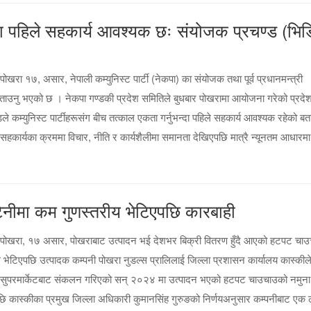
न्दा पहिले सहकार्य आवश्यक छः संयोजक प्रचण्ड (भिड
खरा १७, असार, नेपाली कम्युनिस्ट पार्टी (नेकपा) का संयोजक तथा पूर्व प्रधानमन्त्री
को बताउनु भएको छ । नेकपा गण्डकी प्रदेश समितिले बुधबार पोखरामा आयोजना गरेको प्रदे
े कम्युनिस्ट पार्टीहरूसंग बीच तत्काल एकता गर्नुभन्दा पहिले सहकार्य आवश्यक रहेको बत
 क्रममा विचार, नीति र कार्यशैलीमा समानता देखिएपछि मात्रै न्यूनतम आधारमा प
ीमा कम गुणस्तरीय भेटिएपछि कारबाही
पोखरा, १७ असार, पोखराबाट उत्पादन भई देशभर बिक्री वितरण हुँदै आएको हटपट चा
म भेटिएपछि उत्पादक कम्पनी पोखरा नुडल्स प्रालिलाई जिल्ला प्रशासन कार्यालय कास्कील
 सुपरमार्केटबाट संकलन गरिएको सन् २०२४ मा उत्पादन भएको हटपट चाउचाउको नमुना
भएपछि कास्कीका प्रमुख जिल्ला अधिकारी कुमानसिंह गुरुङको निर्णयअनुसार कम्पनीबाट एक