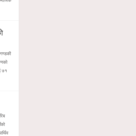
को
 गण्डकी
चरणको
ाई ७१
रिब
ँको
र्थिव