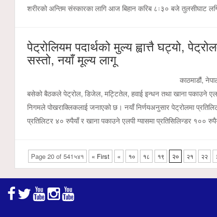
शरीरको अन्तिम संस्कारका लागि आज बिहान करिब ८ः३० बजे तुलसीघाट लग
पेट्रोलियम पदार्थको मुल्य ह्वात्तै घट्यो, पे
सस्तो, नयाँ मूल्य लागू
काठमाडौं, ने
बसेको बैठकले पेट्रोल, डिजेल, मट्टितेल, हवाई इन्धन तथा खाना पकाउने एलप
निगमले पोखराक्लिकलाई जनाएको छ। नयाँ निर्णयअनुसार पेट्रोलमा प्रतिलिटर
प्रतिलिटर ४० रुपैयाँ र खाना पकाउने एलपी ग्यासमा प्रतिसिलिन्डर १०० रुपैय
Page 20 of 541५४१
« First
«
१०
१८
१९
२०
२१
२२