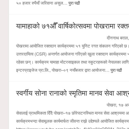
५० हजार रुपैयाँ जरिवाना असुल…
पुरा पढौ
यामाहाको ७१औँ वार्षिकोत्सवमा पोखरामा रक
दीननाथ बराल,प
पोखरामा आयोजित रक्तदान कार्यक्रममा ५१ युनिट रगत संकलन गरिएको छ। पो
उत्तरदायित्व (CSR) अन्तर्गत आयोजना गरिएको खुला रक्तदान कार्यक्रममा
रहेका छन्। कार्यक्रम यामाहा मोटरसाइकल तथा स्कुटरहरूको नेपालका लागि 
इन्टरप्राइजेज प्रा.लि., पोखरा–०९ नयाँबजार द्वारा आयोजना…
पुरा पढौ
स्वर्गीय सोना रानाको स्मृतिमा मानव सेवा आ
पोखरा, १७ असा
सेवालाई प्राथमिकता दिँदै पोखरा–१७ छोरेपाटनस्थित मानव सेवा आश्रममा आ
कार्यक्रमभन्दा सेवामूलक कार्यमार्फत जीवन्त राख्ने उद्देश्यले आयोजित 
https://www.youtube.com/watch?v=4kKkpIVgOB0&t=313s स्मृति दिव