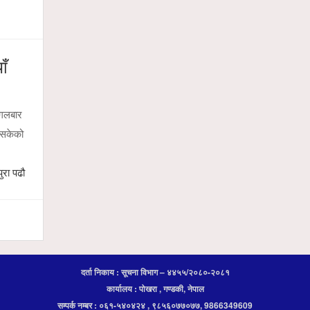
ाँ
ंगलबार
भइसकेको
पुरा पढौ
दर्ता निकाय : सूचना विभाग – ४४५५/२०८०-२०८१
कार्यालय : पोखरा , गण्डकी, नेपाल
सम्पर्क नम्बर : ०६१-५४०४२४ , ९८५६०७७०७७, 9866349609