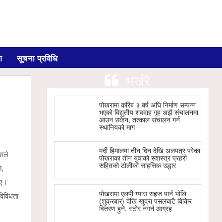
ग
सूचना प्रविधि
भर्खरै
पोखरामा करिब ३ बर्ष अघि निर्माण सम्पन्न
भएको विद्युतीय शवदाह गृह अझै संचालनमा
आउन सकेन, तत्काल संचालन गर्न
स्थानियको माग
मर्दी हिमालमा तीन दिन देखि अलपत्र परेका
ेशले
पोखराका तीन युवाको सशस्त्र प्रहरी
सहितको टोलीको साहसिक उद्धार
ि,
िए।
पोखरामा एलपी ग्यास सहज पार्न भोलि
विविधता
(शुक्रबार) देखि खुद्रा पसलबाटै बिक्रि
वितरण हुने, स्टोर नगर्न आग्रह