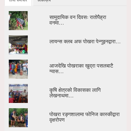
सामुदायिक वन दिवसः रातोपैह्रा
वनमा…
लायन्स क्लब अफ पोखरा पेन्गुइनद्वारा…
आजदेखि पोखराका खुद्रा पसलबाटै
ग्यास…
कृषि क्षेत्रको विकासका लागि
लेखनाथमा…
पोखरा रङ्गशालामा फोनिज कास्कीद्वारा
वृक्षरोपण