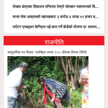
पोखरा क्षेत्रका शिवालय मन्दिरमा तेस्रो सोमबार भक्तजनको बिहानैदेखि घुइँचो
मानव सेवा आश्रमको महायज्ञबाट ३ करोड ४ लाख ५९ हजार बचत, १ करोड ४४ लाख उठ्न बाँकी, विना संचार माध्यम तर प्रचार प्रसारमै भयो १९ लाख खर्च !
पर्यटन प्रबद्र्धन केन्द्रित भई काम गर्ने बोर्डको योजना छः सदस्य पोखरेल, चलिय पोखरालाई थप प्रभावकारी बनाउन होटल संघको माग
राजनीति
सामुदायिक वन दिवसः रातोपैह्रा वनमा २५० बाँसका विरुवा रोपियो