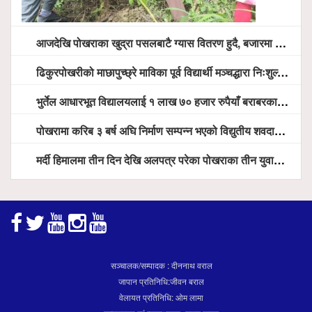
आजदेखि पोखराका खुद्रा पसलबाटै ग्यास वितरण हुदै, बजारमा ७ हजार भन्दा बढी सिलिण्डर आउने तयारी
ढिकुरपोखरीको माछापुच्छ्रे माविका पूर्व विद्यार्थी मञ्चद्धारा निःशुल्क आँखा शिविर सञ्चालन, ५ सय जना लाभान्वित
भुर्तेल आधारभूत विद्यालयलाई १ लाख ७० हजार रुपैयाँ बराबरका शैक्षिक सामग्री हस्तान्तरण
पोखरामा करिब ३ बर्ष अघि निर्माण सम्पन्न भएको विद्युतीय शवदाह गृह अझै संचालनमा आउन सकेन, तत्काल संचालन गर्न स्थानियको माग
मर्दी हिमालमा तीन दिन देखि अलपत्र परेका पोखराका तीन युवाको सशस्त्र प्रहरी सहितको टोलीको साहसिक उद्धार
सञ्चालक/सम्पादक : दीननाथ वराल
जापान प्रतिनिधि:जीवन बराल
वेलायत प्रतिनिधि: ओम लामा