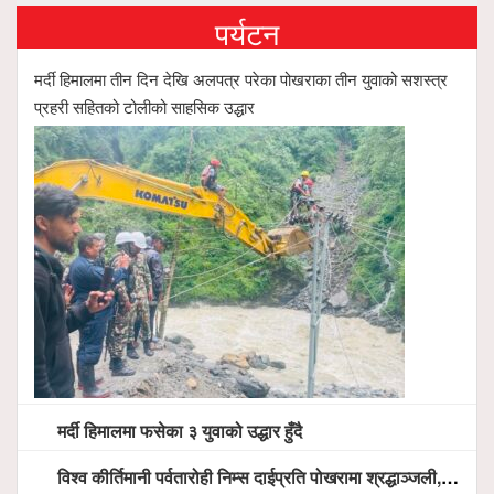
पर्यटन
मर्दी हिमालमा तीन दिन देखि अलपत्र परेका पोखराका तीन युवाको सशस्त्र
प्रहरी सहितको टोलीको साहसिक उद्धार
मर्दी हिमालमा फसेका ३ युवाको उद्धार हुँदै
विश्व कीर्तिमानी पर्वतारोही निम्स दाईप्रति पोखरामा श्रद्धाञ्जली, दीप प्रज्वलन गर्दै योगदानको प्रशंसा (भिडियो सहित)