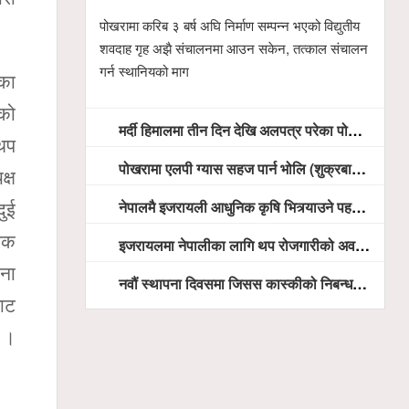
पोखरामा करिब ३ बर्ष अघि निर्माण सम्पन्न भएको विद्युतीय
शवदाह गृह अझै संचालनमा आउन सकेन, तत्काल संचालन
गर्न स्थानियको माग
ईका
ेको
मर्दी हिमालमा तीन दिन देखि अलपत्र परेका पोखराका तीन युवाको सशस्त्र प्रहरी सहितको टोलीको साहसिक उद्धार
 थप
पोखरामा एलपी ग्यास सहज पार्न भोलि (शुक्रबार) देखि खुद्रा पसलबाटै बिक्रि वितरण हुने, स्टोर नगर्न आग्रह
क्ष
नेपालमै इजरायली आधुनिक कृषि भित्र्याउने पहल ः पोखराका मेयर धनराज आचार्य र इजरायली राजदूतबीच सहकार्य विस्तारको संकेत
दुई
जिक
इजरायलमा नेपालीका लागि थप रोजगारीको अवसर विस्तार गरिने ः राजदूत बास
जना
नवौं स्थापना दिवसमा जिसस कास्कीको निबन्ध प्रतियोगिता
बाट
छ ।