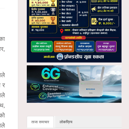
हका
ार,
लले
ष र
लले
थ,
ाको
ताजा समाचार
लोकप्रिय
लले