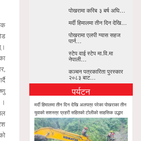
पोखरामा करिब ३ बर्ष अघि…
मर्दी हिमालमा तीन दिन देखि…
धिक
पोखरामा एलपी ग्यास सहज
रोड
पार्न…
न्।
स्टेप वाई स्टेप मा.वि.मा
ाका
नेपाली…
ार,
कञ्चन पत्रकारिता पुरस्कार
२०८३ बाट…
्दै
पर्यटन
णु
 ।
मर्दी हिमालमा तीन दिन देखि अलपत्र परेका पोखराका तीन
युवाको सशस्त्र प्रहरी सहितको टोलीको साहसिक उद्धार
ोबल
रेश
एको