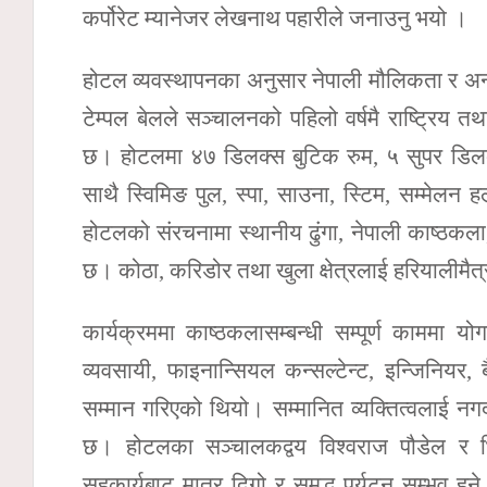
कर्पोरेट म्यानेजर लेखनाथ पहारीले जनाउनु भयो ।
होटल व्यवस्थापनका अनुसार नेपाली मौलिकता र अन्तर्र
टेम्पल बेलले सञ्चालनको पहिलो वर्षमै राष्ट्रिय तथा
छ। होटलमा ४७ डिलक्स बुटिक रुम, ५ सुपर डिलक्स
साथै स्विमिङ पुल, स्पा, साउना, स्टिम, सम्मेलन 
होटलको संरचनामा स्थानीय ढुंगा, नेपाली काष्ठकल
छ। कोठा, करिडोर तथा खुला क्षेत्रलाई हरियालीम
कार्यक्रममा काष्ठकलासम्बन्धी सम्पूर्ण काममा योग
व्यवसायी, फाइनान्सियल कन्सल्टेन्ट, इन्जिनियर, 
सम्मान गरिएको थियो। सम्मानित व्यक्तित्वलाई 
छ। होटलका सञ्चालकद्वय विश्वराज पौडेल र भि
सहकार्यबाट मात्र दिगो र समृद्ध पर्यटन सम्भव हुने 