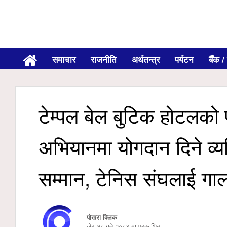
समाचार
राजनीति
अर्थतन्त्र
पर्यटन
बैँक / 
टेम्पल बेल बुटिक होटलको प
अभियानमा योगदान दिने व्
सम्मान, टेनिस संघलाई ग
पोखरा क्लिक
जेठ १८ गते २०८३ मा प्रकाशित