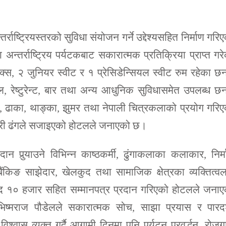
ाष्ट्रियस्तरको सुविधा संयोजन गर्ने उद्देश्यसहित निर्माण गरि
 अन्तर्राष्ट्रिय पर्यटकबाट सकारात्मक प्रतिक्रिया प्राप्त गर
, २ जुनियर स्वीट र १ प्रेसिडेन्सियल स्वीट रुम रहेका छ
हल, रेष्टुरेन्ट, बार तथा अन्य आधुनिक सुविधासमेत उपलब्ध छ
ा, ढाका, थाङ्का, झुमर तथा नेपाली चित्रकलाको प्रयोग गरि
ैत्री ढंगले सजाइएको होटलले जनाएको छ।
दान पुर्‍याउने विभिन्न काष्ठकर्मी, ढुंगाकलाका कलाकार, निर्
बैंकिङ साझेदार, खेलकुद तथा सामाजिक क्षेत्रका व्यक्तित्व
नगद १० हजार सहित सम्मानपत्र प्रदान गरिएको होटलले जना
ष्मराज पौडेलले सकारात्मक सोच, साझा प्रयास र पारदर्
विश्वास व्यक्त गर्दै आगामी दिनमा पनि पर्यटन प्रवर्द्धन, रोजग