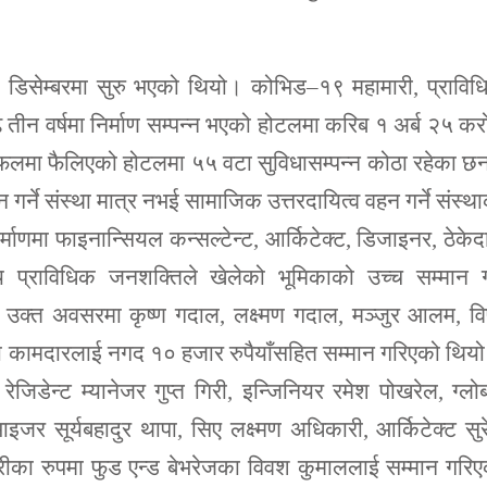
ो डिसेम्बरमा सुरु भएको थियो। कोभिड–१९ महामारी, प्रावि
 तीन वर्षमा निर्माण सम्पन्न भएको होटलमा करिब १ अर्ब २५ क
त्रफलमा फैलिएको होटलमा ५५ वटा सुविधासम्पन्न कोठा रहेका छ
गर्ने संस्था मात्र नभई सामाजिक उत्तरदायित्व वहन गर्ने संस्थ
ाणमा फाइनान्सियल कन्सल्टेन्ट, आर्किटेक्ट, डिजाइनर, ठेकेद
्य प्राविधिक जनशक्तिले खेलेको भूमिकाको उच्च सम्मान गर
्त अवसरमा कृष्ण गदाल, लक्ष्मण गदाल, मञ्जुर आलम, विष्
कामदारलाई नगद १० हजार रुपैयाँसहित सम्मान गरिएको थियो
 रेजिडेन्ट म्यानेजर गुप्त गिरी, इन्जिनियर रमेश पोखरेल, ग्ल
जर सूर्यबहादुर थापा, सिए लक्ष्मण अधिकारी, आर्किटेक्ट सु
कर्मचारीका रुपमा फुड एन्ड बेभरेजका विवश कुमाललाई सम्मान गरि