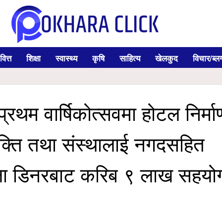
वित्त
शिक्षा
स्वास्थ्य
कृषि
साहित्य
खेलकुद
विचार/ब्ल
्रथम वार्षिकोत्सवमा होटल निर्मा
यक्ति तथा संस्थालाई नगदसहित
ाला डिनरबाट करिब ९ लाख सहयो