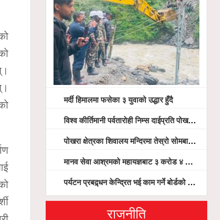
एको
ेको
न्।
न्।
मर्दी हिमालमा फसेका ३ युवाको उद्धार हुँदै
एको
विश्व कीर्तिमानी पर्वतारोही निम्स दाईप्रति पोखरामा श्रद्धाञ्जली, दीप प्रज्वलन गर्दै योगदानको प्रशंसा (भिडियो सहित)
पोखरा क्षेत्रका शिवालय मन्दिरमा तेस्रो सोमबार भक्तजनको बिहानैदेखि घुइँचो
माण
मानव सेवा आश्रमको महायज्ञबाट ३ करोड ४ लाख ५९ हजार बचत, १ करोड ४४ लाख उठ्न बाँकी, विना संचार माध्यम तर प्रचार प्रसारमै भयो १९ लाख खर्च !
लाई
पर्यटन प्रबद्र्धन केन्द्रित भई काम गर्ने बोर्डको योजना छः सदस्य पोखरेल, चलिय पोखरालाई थप प्रभावकारी बनाउन होटल संघको माग
एको
शी
राजनीति
ारी