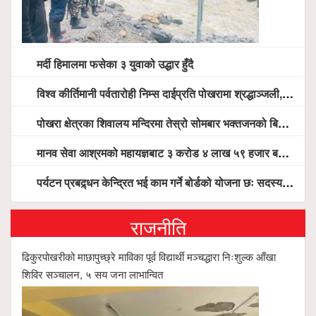
मर्दी हिमालमा फसेका ३ युवाको उद्धार हुँदै
विश्व कीर्तिमानी पर्वतारोही निम्स दाईप्रति पोखरामा श्रद्धाञ्जली, दीप प्रज्वलन गर्दै योगदानको प्रशंसा (भिडियो सहित)
पोखरा क्षेत्रका शिवालय मन्दिरमा तेस्रो सोमबार भक्तजनको बिहानैदेखि घुइँचो
मानव सेवा आश्रमको महायज्ञबाट ३ करोड ४ लाख ५९ हजार बचत, १ करोड ४४ लाख उठ्न बाँकी, विना संचार माध्यम तर प्रचार प्रसारमै भयो १९ लाख खर्च !
पर्यटन प्रबद्र्धन केन्द्रित भई काम गर्ने बोर्डको योजना छः सदस्य पोखरेल, चलिय पोखरालाई थप प्रभावकारी बनाउन होटल संघको माग
राजनीति
ढिकुरपोखरीको माछापुच्छ्रे माविका पूर्व विद्यार्थी मञ्चद्धारा निःशुल्क आँखा
शिविर सञ्चालन, ५ सय जना लाभान्वित