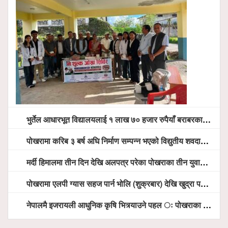
भुर्तेल आधारभूत विद्यालयलाई १ लाख ७० हजार रुपैयाँ बराबरका शैक्षिक सामग्री हस्तान्तरण
पोखरामा करिब ३ बर्ष अघि निर्माण सम्पन्न भएको विद्युतीय शवदाह गृह अझै संचालनमा आउन सकेन, तत्काल संचालन गर्न स्थानियको माग
मर्दी हिमालमा तीन दिन देखि अलपत्र परेका पोखराका तीन युवाको सशस्त्र प्रहरी सहितको टोलीको साहसिक उद्धार
पोखरामा एलपी ग्यास सहज पार्न भोलि (शुक्रबार) देखि खुद्रा पसलबाटै बिक्रि वितरण हुने, स्टोर नगर्न आग्रह
नेपालमै इजरायली आधुनिक कृषि भित्र्याउने पहल ः पोखराका मेयर धनराज आचार्य र इजरायली राजदूतबीच सहकार्य विस्तारको संकेत