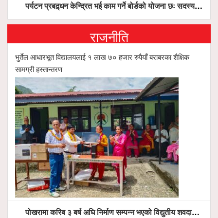
पर्यटन प्रबद्र्धन केन्द्रित भई काम गर्ने बोर्डको योजना छः सदस्य पोखरेल, चलिय पोखरालाई थप प्रभावकारी बनाउन होटल संघको माग
राजनीति
भुर्तेल आधारभूत विद्यालयलाई १ लाख ७० हजार रुपैयाँ बराबरका शैक्षिक
सामग्री हस्तान्तरण
पोखरामा करिब ३ बर्ष अघि निर्माण सम्पन्न भएको विद्युतीय शवदाह गृह अझै संचालनमा आउन सकेन, तत्काल संचालन गर्न स्थानियको माग