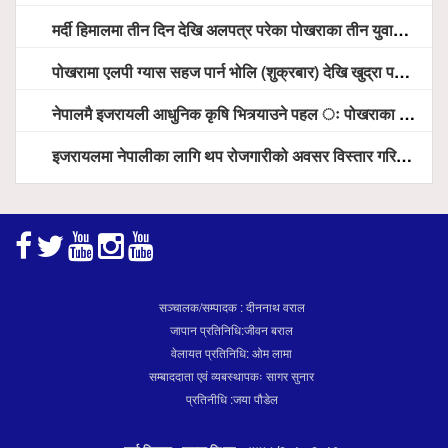
मर्दी हिमालमा तीन दिन देखि अलपत्र परेका पोखराका तीन युवाको सशस्त्र प्रहरी सहितको टोलीको साहसिक उद्धार
पोखरामा एलपी ग्यास सहज पार्न भोलि (शुक्रबार) देखि खुद्रा पसलबाटै बिक्रि वितरण हुने, स्टोर नगर्न आग्रह
नेपालमै इजरायली आधुनिक कृषि भित्र्याउने पहल ः पोखराका मेयर धनराज आचार्य र इजरायली राजदूतबीच सहकार्य विस्तारको संकेत
इजरायलमा नेपालीका लागि थप रोजगारीको अवसर विस्तार गरिने ः राजदूत बास
सञ्चालक/सम्पादक : दीननाथ वराल
जापान प्रतिनिधि:जीवन बराल
वेलायत प्रतिनिधि: ओम लामा
सम्बाददाता एवं व्यबस्थापकः सागर सुनार
प्रतिनीधि :जया पौडेल