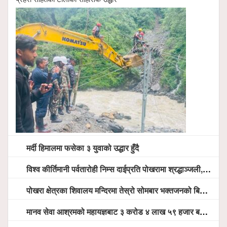
मर्दी हिमालमा फसेका ३ युवाको उद्धार हुँदै
विश्व कीर्तिमानी पर्वतारोही निम्स दाईप्रति पोखरामा श्रद्धाञ्जली, दीप प्रज्वलन गर्दै योगदानको प्रशंसा (भिडियो सहित)
पोखरा क्षेत्रका शिवालय मन्दिरमा तेस्रो सोमबार भक्तजनको बिहानैदेखि घुइँचो
मानव सेवा आश्रमको महायज्ञबाट ३ करोड ४ लाख ५९ हजार बचत, १ करोड ४४ लाख उठ्न बाँकी, विना संचार माध्यम तर प्रचार प्रसारमै भयो १९ लाख खर्च !