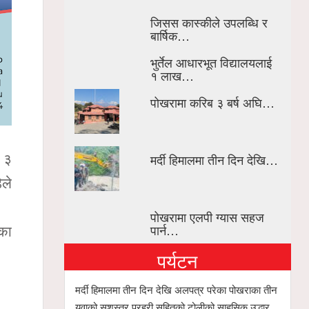
जिसस कास्कीले उपलब्धि र
बार्षिक…
भुर्तेल आधारभूत विद्यालयलाई
१ लाख…
पोखरामा करिब ३ बर्ष अघि…
मर्दी हिमालमा तीन दिन देखि…
े ३
ेले
पोखरामा एलपी ग्यास सहज
पार्न…
तका
पर्यटन
मर्दी हिमालमा तीन दिन देखि अलपत्र परेका पोखराका तीन
युवाको सशस्त्र प्रहरी सहितको टोलीको साहसिक उद्धार