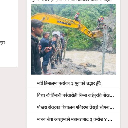
्रकारद्वय
१४ औँ वार्षिकोत्सवमा पोखरा ट्रेड मलको ‘ग्रान्ड
मर्दी हिमालमा
फेस्ट २०८३’ यही साउन २२ देखि हुने
मर्दी हिमालमा फसेका ३ युवाको उद्धार हुँदै
विश्व कीर्तिमानी पर्वतारोही निम्स दाईप्रति पोखरामा श्रद्धाञ्जली, दीप प्रज्वलन गर्दै योगदानको प्रशंसा (भिडियो सहित)
पोखरा क्षेत्रका शिवालय मन्दिरमा तेस्रो सोमबार भक्तजनको बिहानैदेखि घुइँचो
मानव सेवा आश्रमको महायज्ञबाट ३ करोड ४ लाख ५९ हजार बचत, १ करोड ४४ लाख उठ्न बाँकी, विना संचार माध्यम तर प्रचार प्रसारमै भयो १९ लाख खर्च !