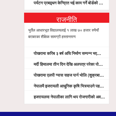
पर्यटन प्रबद्र्धन केन्द्रित भई काम गर्ने बोर्डको योजना छः सदस्य पोखरेल, चलिय पोखरालाई थप प्रभावकारी बनाउन होटल संघको माग
राजनीति
भुर्तेल आधारभूत विद्यालयलाई १ लाख ७० हजार रुपैयाँ
बराबरका शैक्षिक सामग्री हस्तान्तरण
पोखरामा करिब ३ बर्ष अघि निर्माण सम्पन्न भएको विद्युतीय शवदाह गृह अझै संचालनमा आउन सकेन, तत्काल संचालन गर्न स्थानियको माग
मर्दी हिमालमा तीन दिन देखि अलपत्र परेका पोखराका तीन युवाको सशस्त्र प्रहरी सहितको टोलीको साहसिक उद्धार
पोखरामा एलपी ग्यास सहज पार्न भोलि (शुक्रबार) देखि खुद्रा पसलबाटै बिक्रि वितरण हुने, स्टोर नगर्न आग्रह
नेपालमै इजरायली आधुनिक कृषि भित्र्याउने पहल ः पोखराका मेयर धनराज आचार्य र इजरायली राजदूतबीच सहकार्य विस्तारको संकेत
इजरायलमा नेपालीका लागि थप रोजगारीको अवसर विस्तार गरिने ः राजदूत बास