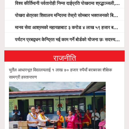
विश्व कीर्तिमानी पर्वतारोही निम्स दाईप्रति पोखरामा श्रद्धाञ्जली, दीप प्रज्वलन गर्दै योगदानको प्रशंसा (भिडियो सहित)
पोखरा क्षेत्रका शिवालय मन्दिरमा तेस्रो सोमबार भक्तजनको बिहानैदेखि घुइँचो
मानव सेवा आश्रमको महायज्ञबाट ३ करोड ४ लाख ५९ हजार बचत, १ करोड ४४ लाख उठ्न बाँकी, विना संचार माध्यम तर प्रचार प्रसारमै भयो १९ लाख खर्च !
पर्यटन प्रबद्र्धन केन्द्रित भई काम गर्ने बोर्डको योजना छः सदस्य पोखरेल, चलिय पोखरालाई थप प्रभावकारी बनाउन होटल संघको माग
राजनीति
भुर्तेल आधारभूत विद्यालयलाई १ लाख ७० हजार रुपैयाँ बराबरका शैक्षिक
सामग्री हस्तान्तरण