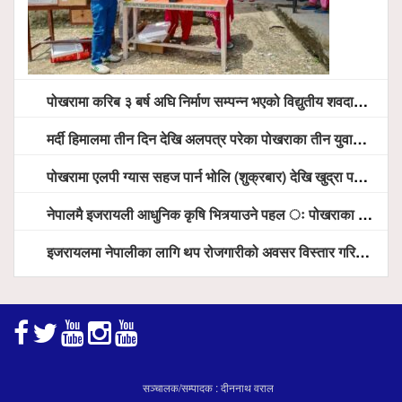
पोखरामा करिब ३ बर्ष अघि निर्माण सम्पन्न भएको विद्युतीय शवदाह गृह अझै संचालनमा आउन सकेन, तत्काल संचालन गर्न स्थानियको माग
मर्दी हिमालमा तीन दिन देखि अलपत्र परेका पोखराका तीन युवाको सशस्त्र प्रहरी सहितको टोलीको साहसिक उद्धार
पोखरामा एलपी ग्यास सहज पार्न भोलि (शुक्रबार) देखि खुद्रा पसलबाटै बिक्रि वितरण हुने, स्टोर नगर्न आग्रह
नेपालमै इजरायली आधुनिक कृषि भित्र्याउने पहल ः पोखराका मेयर धनराज आचार्य र इजरायली राजदूतबीच सहकार्य विस्तारको संकेत
इजरायलमा नेपालीका लागि थप रोजगारीको अवसर विस्तार गरिने ः राजदूत बास
सञ्चालक/सम्पादक : दीननाथ वराल