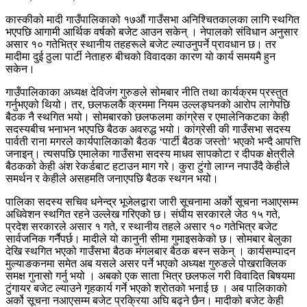
कास्कीको मादी गाउँपालिकाको १७औं गाउँसभा अनिश्चितकालका लागि स्थगित
भएपछि आगामी आर्थिक वर्षको बजेट आउन सकेन् । नेपालको संविधान अनुसार
असार १० गतेभित्र स्थानीय तहहरूले बजेट ल्याउनुपर्ने प्रावधान छ। तर
मादीमा दुई ठुला पार्टी नेताहरु बीचको विवादका कारण यो कार्य समयमै हुन
सकेन।
गाउँपालिकाका अध्यक्ष देविजंग गुरुङले सोमबार नीति तथा कार्यक्रम प्रस्तुत
गर्नुभएको थियो। तर, छलफलकै क्रममा नियम उल्लङ्घनको आरोप लागेपछि
बैठक नै स्थगित भयो। सोमबारको छलफलमा कांग्रेस र एमालेनिकटका केही
सदस्यबीच भनाभन भएपछि बैठक अवरुद्ध भयो। कांग्रेसी की गाउँसभा सदस्य
पार्वती राना मगरले कार्यपालिकाको बैठक ‘पार्टी बैठक जस्तो’ भएको भन्दै आपत्ति
जनाइन्। त्यसपछि एमालेका गाउँसभा सदस्य माधव सापकोटा र दीपक क्षेत्रीले
बैठकको केही अंश रेकर्डबाट हटाउन माग गरे। कुरा टुंगो लाग्न नपाउँदै केहीले
समर्थन र केहीले असहमति जनाएपछि बैठक स्थगन भयो।
पालिका सदस्य सचिव धनेन्द्र भूजेलद्वारा जारी सूचनामा अर्को सूचना नआएसम्म
अधिवेशन स्थगित रहने उल्लेख गरिएको छ। संघीय सरकारले जेठ १५ गते,
प्रदेश सरकारले असार १ गते, र स्थानीय तहले असार १० गतेभित्र बजेट
सार्वजनिक गर्नैपर्छ। मादीले यो कानुनी सीमा गुमाइसकेको छ। सोमबार बेलुका
देखि स्थगित भएको गाउँसभा बैठक मंगलबार बैठक बस्न सकेन् । कार्यसम्पादन
मुल्याङकनमा समेत अब यसले असर पर्ने भएको अध्यक्ष गुरुङले पोखराक्लिक
समक्ष गुनासो गर्नु भयो । अबको एक साता भित्र छलफल गरी विवादित बिषयमा
टुंगायर बजेट ल्याउने गृहकार्य गर्ने भएको श्रोतको भनाई छ । अब पालिकाको
अर्को सूचना नआएसम्म बजेट प्रक्रिया अघि बढ्ने छैन। मादीको बजेट केही