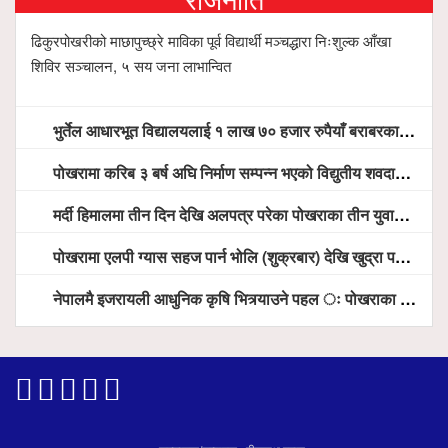
ढिकुरपोखरीको माछापुच्छ्रे माविका पूर्व विद्यार्थी मञ्चद्धारा निःशुल्क आँखा
शिविर सञ्चालन, ५ सय जना लाभान्वित
भुर्तेल आधारभूत विद्यालयलाई १ लाख ७० हजार रुपैयाँ बराबरका शैक्षिक सामग्री हस्तान्तरण
पोखरामा करिब ३ बर्ष अघि निर्माण सम्पन्न भएको विद्युतीय शवदाह गृह अझै संचालनमा आउन सकेन, तत्काल संचालन गर्न स्थानियको माग
मर्दी हिमालमा तीन दिन देखि अलपत्र परेका पोखराका तीन युवाको सशस्त्र प्रहरी सहितको टोलीको साहसिक उद्धार
पोखरामा एलपी ग्यास सहज पार्न भोलि (शुक्रबार) देखि खुद्रा पसलबाटै बिक्रि वितरण हुने, स्टोर नगर्न आग्रह
नेपालमै इजरायली आधुनिक कृषि भित्र्याउने पहल ः पोखराका मेयर धनराज आचार्य र इजरायली राजदूतबीच सहकार्य विस्तारको संकेत