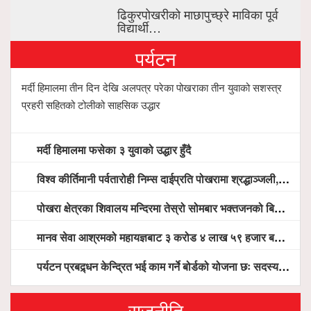
ढिकुरपोखरीको माछापुच्छ्रे माविका पूर्व
विद्यार्थी…
पर्यटन
मर्दी हिमालमा तीन दिन देखि अलपत्र परेका पोखराका तीन युवाको सशस्त्र
प्रहरी सहितको टोलीको साहसिक उद्धार
मर्दी हिमालमा फसेका ३ युवाको उद्धार हुँदै
विश्व कीर्तिमानी पर्वतारोही निम्स दाईप्रति पोखरामा श्रद्धाञ्जली, दीप प्रज्वलन गर्दै योगदानको प्रशंसा (भिडियो सहित)
पोखरा क्षेत्रका शिवालय मन्दिरमा तेस्रो सोमबार भक्तजनको बिहानैदेखि घुइँचो
मानव सेवा आश्रमको महायज्ञबाट ३ करोड ४ लाख ५९ हजार बचत, १ करोड ४४ लाख उठ्न बाँकी, विना संचार माध्यम तर प्रचार प्रसारमै भयो १९ लाख खर्च !
पर्यटन प्रबद्र्धन केन्द्रित भई काम गर्ने बोर्डको योजना छः सदस्य पोखरेल, चलिय पोखरालाई थप प्रभावकारी बनाउन होटल संघको माग
राजनीति