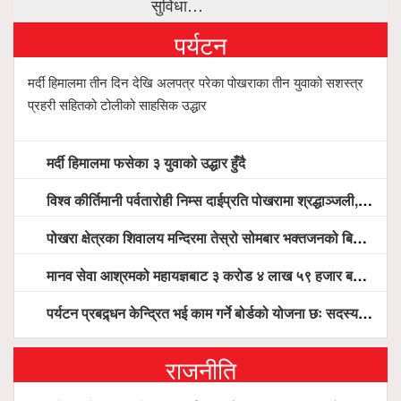
सुविधा…
पर्यटन
मर्दी हिमालमा तीन दिन देखि अलपत्र परेका पोखराका तीन युवाको सशस्त्र
प्रहरी सहितको टोलीको साहसिक उद्धार
मर्दी हिमालमा फसेका ३ युवाको उद्धार हुँदै
विश्व कीर्तिमानी पर्वतारोही निम्स दाईप्रति पोखरामा श्रद्धाञ्जली, दीप प्रज्वलन गर्दै योगदानको प्रशंसा (भिडियो सहित)
पोखरा क्षेत्रका शिवालय मन्दिरमा तेस्रो सोमबार भक्तजनको बिहानैदेखि घुइँचो
मानव सेवा आश्रमको महायज्ञबाट ३ करोड ४ लाख ५९ हजार बचत, १ करोड ४४ लाख उठ्न बाँकी, विना संचार माध्यम तर प्रचार प्रसारमै भयो १९ लाख खर्च !
पर्यटन प्रबद्र्धन केन्द्रित भई काम गर्ने बोर्डको योजना छः सदस्य पोखरेल, चलिय पोखरालाई थप प्रभावकारी बनाउन होटल संघको माग
राजनीति