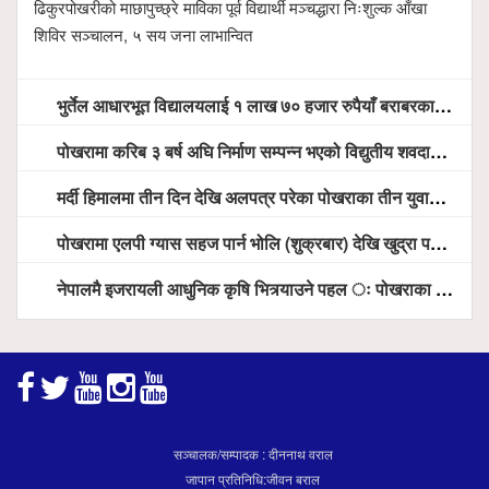
ढिकुरपोखरीको माछापुच्छ्रे माविका पूर्व विद्यार्थी मञ्चद्धारा निःशुल्क आँखा
शिविर सञ्चालन, ५ सय जना लाभान्वित
भुर्तेल आधारभूत विद्यालयलाई १ लाख ७० हजार रुपैयाँ बराबरका शैक्षिक सामग्री हस्तान्तरण
पोखरामा करिब ३ बर्ष अघि निर्माण सम्पन्न भएको विद्युतीय शवदाह गृह अझै संचालनमा आउन सकेन, तत्काल संचालन गर्न स्थानियको माग
मर्दी हिमालमा तीन दिन देखि अलपत्र परेका पोखराका तीन युवाको सशस्त्र प्रहरी सहितको टोलीको साहसिक उद्धार
पोखरामा एलपी ग्यास सहज पार्न भोलि (शुक्रबार) देखि खुद्रा पसलबाटै बिक्रि वितरण हुने, स्टोर नगर्न आग्रह
नेपालमै इजरायली आधुनिक कृषि भित्र्याउने पहल ः पोखराका मेयर धनराज आचार्य र इजरायली राजदूतबीच सहकार्य विस्तारको संकेत
सञ्चालक/सम्पादक : दीननाथ वराल
जापान प्रतिनिधि:जीवन बराल