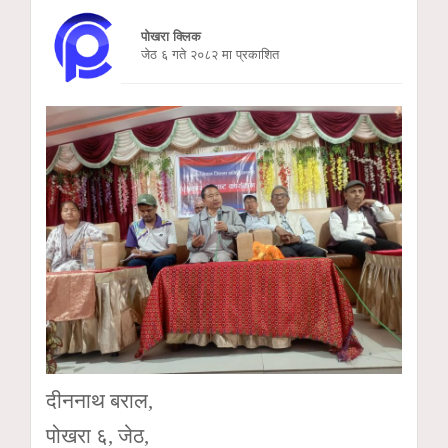
पोखरा क्लिक
जेठ ६ गते २०८२ मा प्रकाशित
दीननाथ बराल,
पोखरा ६, जेठ,