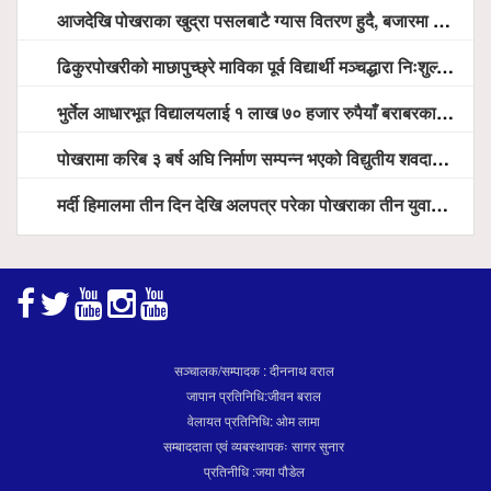
आजदेखि पोखराका खुद्रा पसलबाटै ग्यास वितरण हुदै, बजारमा ७ हजार भन्दा बढी सिलिण्डर आउने तयारी
ढिकुरपोखरीको माछापुच्छ्रे माविका पूर्व विद्यार्थी मञ्चद्धारा निःशुल्क आँखा शिविर सञ्चालन, ५ सय जना लाभान्वित
भुर्तेल आधारभूत विद्यालयलाई १ लाख ७० हजार रुपैयाँ बराबरका शैक्षिक सामग्री हस्तान्तरण
पोखरामा करिब ३ बर्ष अघि निर्माण सम्पन्न भएको विद्युतीय शवदाह गृह अझै संचालनमा आउन सकेन, तत्काल संचालन गर्न स्थानियको माग
मर्दी हिमालमा तीन दिन देखि अलपत्र परेका पोखराका तीन युवाको सशस्त्र प्रहरी सहितको टोलीको साहसिक उद्धार
सञ्चालक/सम्पादक : दीननाथ वराल
जापान प्रतिनिधि:जीवन बराल
वेलायत प्रतिनिधि: ओम लामा
सम्बाददाता एवं व्यबस्थापकः सागर सुनार
प्रतिनीधि :जया पौडेल