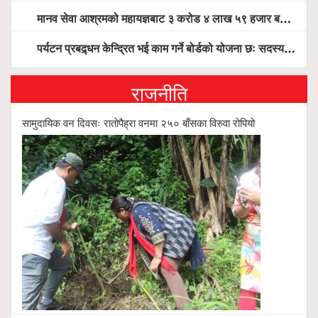
मानव सेवा आश्रमको महायज्ञबाट ३ करोड ४ लाख ५९ हजार बचत, १ करोड ४४ लाख उठ्न बाँकी, विना संचार माध्यम तर प्रचार प्रसारमै भयो १९ लाख खर्च !
पर्यटन प्रबद्र्धन केन्द्रित भई काम गर्ने बोर्डको योजना छः सदस्य पोखरेल, चलिय पोखरालाई थप प्रभावकारी बनाउन होटल संघको माग
राजनीति
सामुदायिक वन दिवसः रातोपैह्रा वनमा २५० बाँसका विरुवा रोपियो