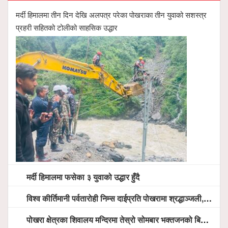
मर्दी हिमालमा तीन दिन देखि अलपत्र परेका पोखराका तीन युवाको सशस्त्र
प्रहरी सहितको टोलीको साहसिक उद्धार
मर्दी हिमालमा फसेका ३ युवाको उद्धार हुँदै
विश्व कीर्तिमानी पर्वतारोही निम्स दाईप्रति पोखरामा श्रद्धाञ्जली, दीप प्रज्वलन गर्दै योगदानको प्रशंसा (भिडियो सहित)
पोखरा क्षेत्रका शिवालय मन्दिरमा तेस्रो सोमबार भक्तजनको बिहानैदेखि घुइँचो