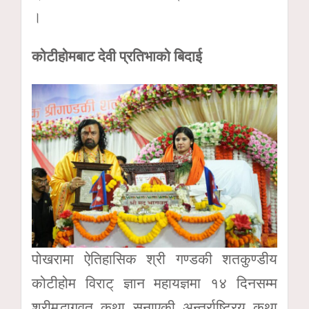
।
कोटीहोमबाट देवी प्रतिभाको बिदाई
पोखरामा ऐतिहासिक श्री गण्डकी शतकुण्डीय
कोटीहोम विराट् ज्ञान महायज्ञमा १४ दिनसम्म
श्रीमद्भागवत कथा सुनाएकी अन्तर्राष्ट्रिय कथा