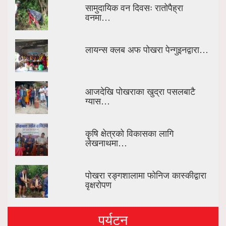
सामुदायिक वन दिवसः रातोपैह्रा
वनमा…
लायन्स क्लब अफ पोखरा पेन्गुइनद्वारा…
आजदेखि पोखराका खुद्रा पसलबाटै
ग्यास…
कृषि क्षेत्रको विकासका लागि
लेखनाथमा…
पोखरा रङ्गशालामा फोनिज कास्कीद्वारा
वृक्षरोपण
पर्यटन