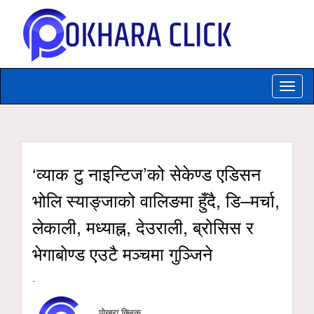
Toggle
naviga
‘व्याक टु नाइन्टिज’को सेकेण्ड एडिसन
भोलि स्याङ्जाको वालिङमा हुँदै, डि–मर्चा,
लेकाली, मध्याह्न, देउराली, ब्रोसिस र
भेगाबोण्ड एउटै मञ्चमा गुञ्जिने
-
पोखरा क्लिक