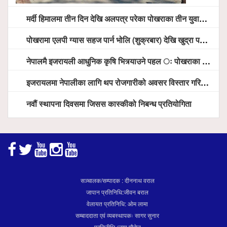
मर्दी हिमालमा तीन दिन देखि अलपत्र परेका पोखराका तीन युवाको सशस्त्र प्रहरी सहितको टोलीको साहसिक उद्धार
पोखरामा एलपी ग्यास सहज पार्न भोलि (शुक्रबार) देखि खुद्रा पसलबाटै बिक्रि वितरण हुने, स्टोर नगर्न आग्रह
नेपालमै इजरायली आधुनिक कृषि भित्र्याउने पहल ः पोखराका मेयर धनराज आचार्य र इजरायली राजदूतबीच सहकार्य विस्तारको संकेत
इजरायलमा नेपालीका लागि थप रोजगारीको अवसर विस्तार गरिने ः राजदूत बास
नवौं स्थापना दिवसमा जिसस कास्कीको निबन्ध प्रतियोगिता
सञ्चालक/सम्पादक : दीननाथ वराल
जापान प्रतिनिधि:जीवन बराल
वेलायत प्रतिनिधि: ओम लामा
सम्बाददाता एवं व्यबस्थापकः सागर सुनार
प्रतिनीधि :जया पौडेल