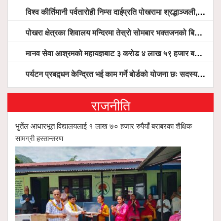
विश्व कीर्तिमानी पर्वतारोही निम्स दाईप्रति पोखरामा श्रद्धाञ्जली, दीप प्रज्वलन गर्दै योगदानको प्रशंसा (भिडियो सहित)
पोखरा क्षेत्रका शिवालय मन्दिरमा तेस्रो सोमबार भक्तजनको बिहानैदेखि घुइँचो
मानव सेवा आश्रमको महायज्ञबाट ३ करोड ४ लाख ५९ हजार बचत, १ करोड ४४ लाख उठ्न बाँकी, विना संचार माध्यम तर प्रचार प्रसारमै भयो १९ लाख खर्च !
पर्यटन प्रबद्र्धन केन्द्रित भई काम गर्ने बोर्डको योजना छः सदस्य पोखरेल, चलिय पोखरालाई थप प्रभावकारी बनाउन होटल संघको माग
राजनीति
भुर्तेल आधारभूत विद्यालयलाई १ लाख ७० हजार रुपैयाँ बराबरका शैक्षिक
सामग्री हस्तान्तरण