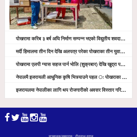
पोखरामा करिब ३ बर्ष अघि निर्माण सम्पन्न भएको विद्युतीय शवदाह गृह अझै संचालनमा आउन सकेन, तत्काल संचालन गर्न स्थानियको माग
मर्दी हिमालमा तीन दिन देखि अलपत्र परेका पोखराका तीन युवाको सशस्त्र प्रहरी सहितको टोलीको साहसिक उद्धार
पोखरामा एलपी ग्यास सहज पार्न भोलि (शुक्रबार) देखि खुद्रा पसलबाटै बिक्रि वितरण हुने, स्टोर नगर्न आग्रह
नेपालमै इजरायली आधुनिक कृषि भित्र्याउने पहल ः पोखराका मेयर धनराज आचार्य र इजरायली राजदूतबीच सहकार्य विस्तारको संकेत
इजरायलमा नेपालीका लागि थप रोजगारीको अवसर विस्तार गरिने ः राजदूत बास
सञ्चालक/सम्पादक : दीननाथ वराल