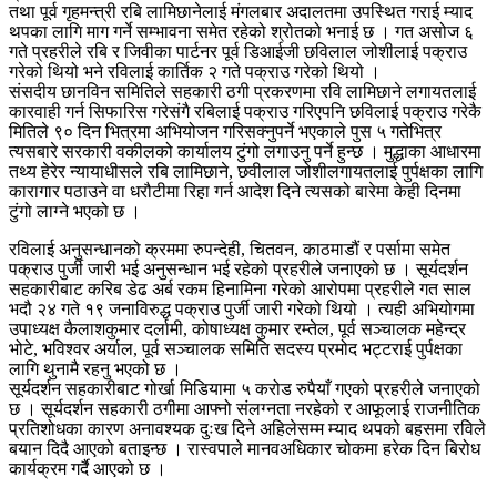
तथा पूर्व गृहमन्त्री रबि लामिछानेलाई मंगलबार अदालतमा उपस्थित गराई म्याद
थपका लागि माग गर्ने सम्भावना समेत रहेको श्रोतको भनाई छ । गत असोज ६
गते प्रहरीले रबि र जिवीका पार्टनर पूर्व डिआईजी छविलाल जोशीलाई पक्राउ
गरेको थियो भने रविलाई कार्तिक २ गते पक्राउ गरेको थियो ।
संसदीय छानविन समितिले सहकारी ठगी प्रकरणमा रवि लामिछाने लगायतलाई
कारवाही गर्न सिफारिस गरेसंगै रबिलाई पक्राउ गरिएपनि छविलाई पक्राउ गरेकै
मितिले ९० दिन भित्रमा अभियोजन गरिसक्नुपर्ने भएकाले पुस ५ गतेभित्र
त्यसबारे सरकारी वकीलको कार्यालय टुंगो लगाउनु पर्ने हुन्छ । मुद्धाका आधारमा
तथ्य हेरेर न्यायाधीसले रबि लामिछाने, छवीलाल जोशीलगायतलाई पुर्पक्षका लागि
कारागार पठाउने वा धरौटीमा रिहा गर्न आदेश दिने त्यसको बारेमा केही दिनमा
टुंगो लाग्ने भएको छ ।
रविलाई अनुसन्धानको क्रममा रुपन्देही, चितवन, काठमाडौं र पर्सामा समेत
पक्राउ पुर्जी जारी भई अनुसन्धान भई रहेको प्रहरीले जनाएको छ । सूर्यदर्शन
सहकारीबाट करिब डेढ अर्ब रकम हिनामिना गरेको आरोपमा प्रहरीले गत साल
भदौ २४ गते १९ जनाविरुद्ध पक्राउ पुर्जी जारी गरेको थियो । त्यही अभियोगमा
उपाध्यक्ष कैलाशकुमार दर्लामी, कोषाध्यक्ष कुमार रम्तेल, पूर्व सञ्चालक महेन्द्र
भोटे, भविश्वर अर्याल, पूर्व सञ्चालक समिति सदस्य प्रमोद भट्टराई पुर्पक्षका
लागि थुनामै रहनु भएको छ ।
सूर्यदर्शन सहकारीबाट गोर्खा मिडियामा ५ करोड रुपैयाँ गएको प्रहरीले जनाएको
छ । सूर्यदर्शन सहकारी ठगीमा आफ्नो संलग्नता नरहेको र आफूलाई राजनीतिक
प्रतिशोधका कारण अनावश्यक दुःख दिने अहिलेसम्म म्याद थपको बहसमा रविले
बयान दिदै आएको बताइन्छ । रास्वपाले मानवअधिकार चोकमा हरेक दिन बिरोध
कार्यक्रम गर्दै आएको छ ।