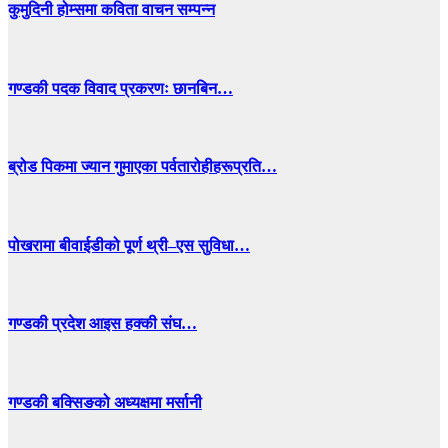
कुमुदिनी होम्समा कविता वाचन सम्पन्न
गण्डकी पदक विवाद प्रकरणः छानबिन…
ब्रोड पिकमा ज्यान गुमाएका पर्वतारोहीहरूप्रति…
पोखरामा बीवाईडीको पूर्ण थ्री–एस सुविधा…
गण्डकी प्रदेश आइस हक्की संघ…
गण्डकी बक्सिङको अध्यक्षमा मर्सानी