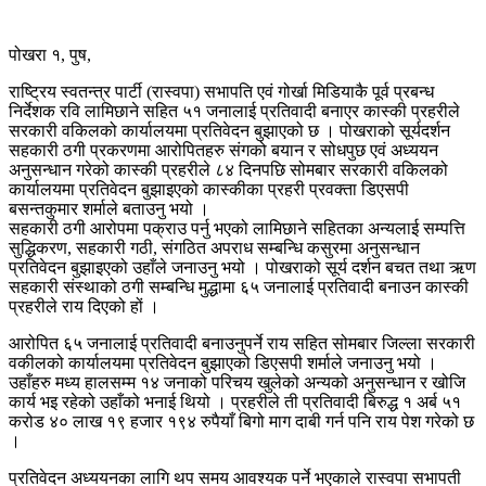
पोखरा १, पुष,
राष्ट्रिय स्वतन्त्र पार्टी (रास्वपा) सभापति एवं गोर्खा मिडियाकै पूर्व प्रबन्ध
निर्देशक रवि लामिछाने सहित ५१ जनालाई प्रतिवादी बनाएर कास्की प्रहरीले
सरकारी वकिलको कार्यालयमा प्रतिवेदन बुझाएको छ । पोखराको सूर्यदर्शन
सहकारी ठगी प्रकरणमा आरोपितहरु संगको बयान र सोधपुछ एवं अध्ययन
अनुसन्धान गरेको कास्की प्रहरीले ८४ दिनपछि सोमबार सरकारी वकिलको
कार्यालयमा प्रतिवेदन बुझाइएको कास्कीका प्रहरी प्रवक्ता डिएसपी
बसन्तकुमार शर्माले बताउनु भयो ।
सहकारी ठगी आरोपमा पक्राउ पर्नु भएको लामिछाने सहितका अन्यलाई सम्पत्ति
सुद्धिकरण, सहकारी गठी, संगठित अपराध सम्बन्धि कसुरमा अनुसन्धान
प्रतिवेदन बुझाइएको उहाँले जनाउनु भयो । पोखराको सूर्य दर्शन बचत तथा ऋण
सहकारी संस्थाको ठगी सम्बन्धि मुद्धामा ६५ जनालाई प्रतिवादी बनाउन कास्की
प्रहरीले राय दिएको हों ।
आरोपित ६५ जनालाई प्रतिवादी बनाउनुपर्ने राय सहित सोमबार जिल्ला सरकारी
वकीलको कार्यालयमा प्रतिवेदन बुझाएको डिएसपी शर्माले जनाउनु भयो ।
उहाँहरु मध्य हालसम्म १४ जनाको परिचय खुलेको अन्यको अनुसन्धान र खोजि
कार्य भइ रहेको उहाँको भनाई थियो । प्रहरीले ती प्रतिवादी बिरुद्ध १ अर्ब ५१
करोड ४० लाख १९ हजार १९४ रुपैयाँ बिगो माग दाबी गर्न पनि राय पेश गरेको छ
।
प्रतिवेदन अध्ययनका लागि थप समय आवश्यक पर्ने भएकाले रास्वपा सभापती