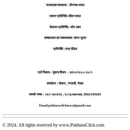
सञ्चालक/सम्पादक : दीननाथ वराल
जापान प्रतिनिधि:जीवन बराल
वेलायत प्रतिनिधि: ओम लामा
सम्बाददाता एवं व्यबस्थापकः सागर सुनार
प्रतिनीधि :जया पौडेल
दर्ता निकाय : सूचना विभाग – ४४५५/२०८०-२०८१
कार्यालय : पोखरा , गण्डकी, नेपाल
सम्पर्क नम्बर : ०६१-५४०४२४ , ९८५६०७७०७७, 9866349609
Email:pokharaclicknews@gmail.com
© 2024. All rights reserved by www.PokharaClick.com