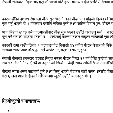
नेपाली सेनाबाट निवृत्त भई यूएईको सार्जा पोर्ट हाप म्याराथन दौड प्रतियोगिताम
काठमाडौँको दशरथ रंगशाला देखि सुरु भएको उक्त दौड आज पहिलो दिनमा मजिमटार
सुरु गर्नु भएको हो । मंगलबार दमौलि नजिक पुग्ने लक्ष्य सहित बिहानै पुनः द
आज बिहान ५ः१७ बजे काठमाण्डौंबाट दौड सुरु भएको उहाँले जनाउनु भयो । काठ
पूरा गर्ने उहाँको योजना रहेको छ । उहाँलाई मोटरसाइकल राइडर सहितको एक टोल
कास्की रूपा गाउँपालिका १ फल्याङकोट निवासी ४४ वर्षीय गोदार नेपालको निकै चर
नाराका साथ उक्त दौड पूरा गर्ने अठोट गर्नु भएको बताउनु हुन्छ ।
नेपाली सेनाको हवल्दार पदबाट निवृत भएका गोदार विगत ११ बर्ष देखि युएईको सार्ज
सय ५० किलोमिटर दौडदै आउनु भएको थियो । केही समय अघिदेखि काठमाडौँ पोखरा 
पोखरा म्याराथनमा सहभागी हुने लक्ष्य लिनु भएको गोदारले केही समय अगाडि प
गरी ६ जना आफ्नो दौडको अभियानमा जुट्ने उहाँले बताउनु भयो ।
मिल्दोजुल्दो समाचारहरू