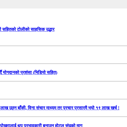
हरी सहितको टोलीको साहसिक उद्धार
गर्दै योगदानको प्रशंसा (भिडियो सहित)
 उठ्न बाँकी, विना संचार माध्यम तर प्रचार प्रसारमै भयो १९ लाख खर्च !
चलिय पोखरालाई थप प्रभावकारी बनाउन होटल संघको माग