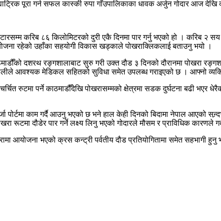
ा ह्याट्रिक पूरा गर्न सफल कास्की रुपा गाँउपालिकाका धावक अर्जुन गोदार आज देखि 
सम्म करिब ८६ किलोमिटरको दुरी एकै दिनमा पार गर्नु भएको हो । करिब २ सय कि
ौडने योजना रहेको उहाँका सहयोगी विकास खड्काले पोखराक्लिकलाई बताउनु भयो ।
माडौँको दशरथ रङ्गशालाबाट सुरु गरी उक्त दौड ३ दिनको दौरानमा पोखरा रङ्गशा
ीले आवश्यक मेडिकल सहितको सुविधा समेत उपलब्ध गराइएको छ । आफ्नो व्यक्तिगत ख
्चित रुटमा पर्ने काठमाडौँदेखि पोखरासम्मको क्षेत्रमा सडक दुर्घटना बढी भएर धेर
ा पोर्टमा काम गर्दै आउनु भएको छ भने हाल केही दिनको बिदामा नेपाल आएको सन्र्दभम
रूटमा दौडेर पार गर्ने लक्ष्य लिनु भएको गोदारले मौसम र प्राविधिक कारणले ग
ोखरामा आयोजना भएको क्रस कन्ट्री पर्वतीय दौड प्रतियोगितामा समेत सहभागी हु