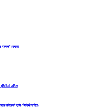
ार मञ्चको आग्रह
न (भिडियो सहित)
्रमुख पौडेलको दाबी (भिडियो सहित)