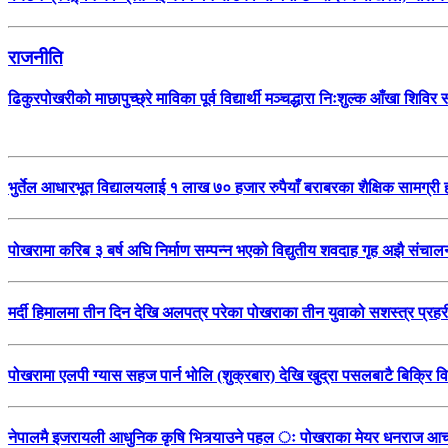
राजनीति
ढिकुरपोखरीको माछापुच्छ्रे माविका पूर्व विद्यार्थी मञ्चद्धारा निःशुल्क आँखा शि
भुर्तेल आधारभूत विद्यालयलाई १ लाख ७० हजार रुपैयाँ बराबरका शैक्षिक सामग्री 
पोखरामा करिब ३ बर्ष अघि निर्माण सम्पन्न भएको विद्युतीय शवदाह गृह अझै सं
मर्दी हिमालमा तीन दिन देखि अलपत्र परेका पोखराका तीन युवाको सशस्त्र प्र
पोखरामा एलपी ग्यास सहज पार्न भोलि (शुक्रबार) देखि खुद्रा पसलबाटै बिक्रि वि
नेपालमै इजरायली आधुनिक कृषि भित्र्याउने पहल ः पोखराका मेयर धनराज आचार