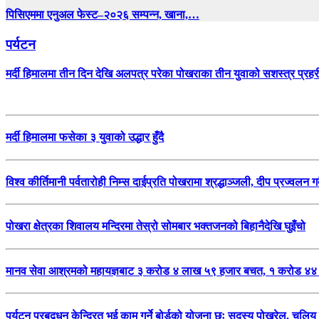
पिसिएममा एनुअल फेस्ट–२०२६ सम्पन्न, खाना,…
पर्यटन
मर्दी हिमालमा तीन दिन देखि अलपत्र परेका पोखराका तीन युवाको सशस्त्र प्र
मर्दी हिमालमा फसेका ३ युवाको उद्धार हुँदै
विश्व कीर्तिमानी पर्वतारोही निम्स दाईप्रति पोखरामा श्रद्धाञ्जली, दीप प्रज्वलन 
पोखरा क्षेत्रका शिवालय मन्दिरमा तेस्रो सोमबार भक्तजनको बिहानैदेखि घुइँचो
मानव सेवा आश्रमको महायज्ञबाट ३ करोड ४ लाख ५९ हजार बचत, १ करोड ४४ लाख
पर्यटन प्रबद्र्धन केन्द्रित भई काम गर्ने बोर्डको योजना छः सदस्य पोखरेल, 