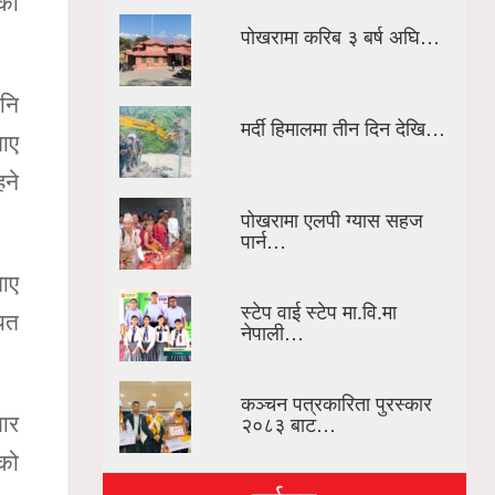
ेका
पोखरामा करिब ३ बर्ष अघि…
पनि
मर्दी हिमालमा तीन दिन देखि…
ताए
ने
पोखरामा एलपी ग्यास सहज
पार्न…
ताए
स्टेप वाई स्टेप मा.वि.मा
ायत
नेपाली…
कञ्चन पत्रकारिता पुरस्कार
२०८३ बाट…
जार
तको