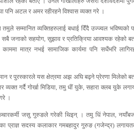
याशील रहेको बताए । उनले गोर्खालीहरु जसरी देशविदेशमा पुग
ा पनि अटल र अमर रहीरहने विश्वास व्यक्त गरे ।
न तमुले सम्मानित व्यक्तिहरुलाई बधाई दिँदै उज्ज्वल भविष्यको 
री सबै जनाको सहयोग, सुझाव र प्रतिक्रिया आवश्यक रहेको ब
े काममा मात्र नभई सामाजिक कार्यमा पनि सधैंभरि लागिरह
ान र पुरस्कारले यस क्षेत्रमा अझ अघि बढ्ने प्रेरणा मिलेको ब
यक्त गर्दै गोर्खा मिडिया, तमु धीं युके, सहारा क्लब युके लग
 गरे ।
्चारकर्मी जसु गुरुङले गरेकी थिइन् । तमु धिं नेपाल, नयाँब
नका प्राज्ञ सदस्य कलाकार गमबहादुर गुरुङ (गजेन्द्र) लगाय