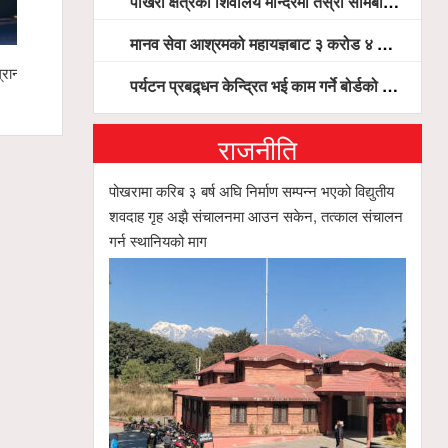
पोखरा क्षेत्रका शिवालय मन्दिरमा तेस्रो सोमबार भक्तजनको बिहानैदेखि घुइँचो
मानव सेवा आश्रमको महायज्ञबाट ३ करोड ४ लाख ५९ हजार बचत, १ करोड ४४ लाख उठ्न बाँकी, विना संचार माध्यम तर प्रचार प्रसारमै भयो १९ लाख खर्च !
रान्ड
मर्दी हिमालमा फसेका ३ युवाको उद्धार हुँदै
गण्डकी खेलक
पर्यटन प्रबद्र्धन केन्द्रित भई काम गर्ने बोर्डको योजना छः सदस्य पोखरेल, चलिय पोखरालाई थप प्रभावकारी बनाउन होटल संघको माग
सिफारिस समि
राजनीति
पोखरामा करिब ३ बर्ष अघि निर्माण सम्पन्न भएको विद्युतीय
शवदाह गृह अझै संचालनमा आउन सकेन, तत्काल संचालन
गर्न स्थानियको माग