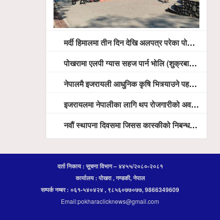
मर्दी हिमालमा तीन दिन देखि अलपत्र परेका पोखराका तीन युवाको सशस्त्र प्रहरी सहितको टोलीको साहसिक उद्धार
पोखरामा एलपी ग्यास सहज पार्न भोलि (शुक्रबार) देखि खुद्रा पसलबाटै बिक्रि वितरण हुने, स्टोर नगर्न आग्रह
नेपालमै इजरायली आधुनिक कृषि भित्र्याउने पहल ः पोखराका मेयर धनराज आचार्य र इजरायली राजदूतबीच सहकार्य विस्तारको संकेत
इजरायलमा नेपालीका लागि थप रोजगारीको अवसर विस्तार गरिने ः राजदूत बास
नवौं स्थापना दिवसमा जिसस कास्कीको निबन्ध प्रतियोगिता
दर्ता निकाय : सूचना विभाग – ४४५५/२०८०-२०८१
कार्यालय : पोखरा , गण्डकी, नेपाल
सम्पर्क नम्बर : ०६१-५४०४२४ , ९८५६०७७०७७, 9866349609
Email:pokharaclicknews@gmail.com