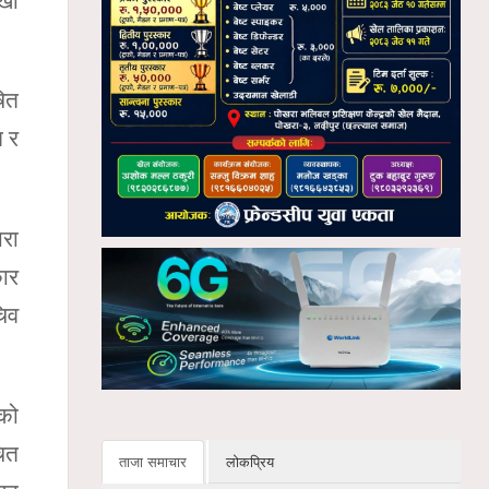
्खा
षित
त र
ारा
कार
चिव
नको
चित
ताजा समाचार
लोकप्रिय