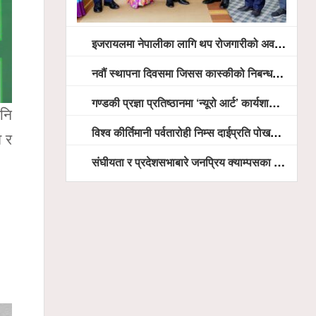
इजरायलमा नेपालीका लागि थप रोजगारीको अवसर विस्तार गरिने ः राजदूत बास
नवौं स्थापना दिवसमा जिसस कास्कीको निबन्ध प्रतियोगिता
गण्डकी प्रज्ञा प्रतिष्ठानमा ‘न्यूरो आर्ट’ कार्यशाला, भाषा शुद्धता अभियानदेखि अनुसन्धान प्रवर्द्धनसम्मका कार्यक्रम हुँदै
पनि
विश्व कीर्तिमानी पर्वतारोही निम्स दाईप्रति पोखरामा श्रद्धाञ्जली, दीप प्रज्वलन गर्दै योगदानको प्रशंसा (भिडियो सहित)
व र
संघीयता र प्रदेशसभाबारे जनप्रिय क्याम्पसका विद्यार्थीलाई अभिमुखीकरण