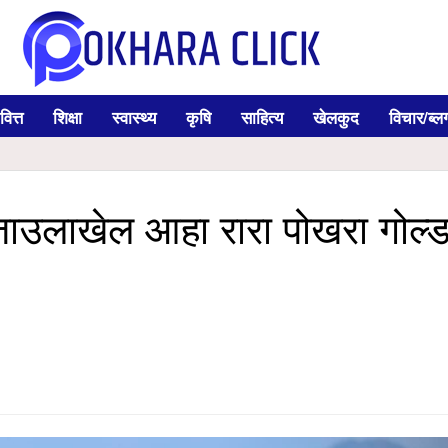
वित्त
शिक्षा
स्वास्थ्य
कृषि
साहित्य
खेलकुद
विचार/ब्ल
ै जाउलाखेल आहा रारा पोखरा गोल्