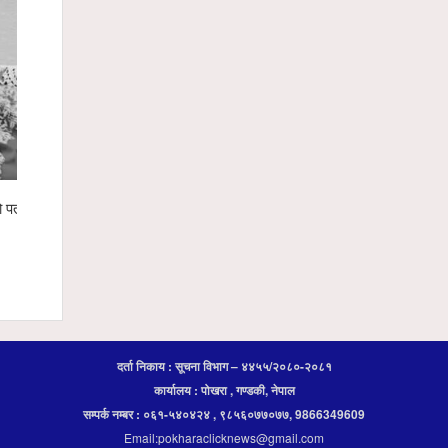
ो पत्रकार
पोखरा रङ्गशालाको वृक्षारोपण अभियानलाई सहयोगः
विश्वकर्मा सम
हाम्रो इको नेक्स्ट टेक्नोलोजीद्वारा ४ सय केजी
३१ युनिट र
अर्गानिक मल हस्तान्तरण
दर्ता निकाय : सूचना विभाग – ४४५५/२०८०-२०८१
कार्यालय : पोखरा , गण्डकी, नेपाल
सम्पर्क नम्बर : ०६१-५४०४२४ , ९८५६०७७०७७, 9866349609
Email:pokharaclicknews@gmail.com