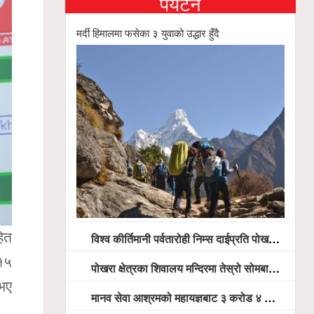
पर्यटन
मर्दी हिमालमा फसेका ३ युवाको उद्धार हुँदै
ित
विश्व कीर्तिमानी पर्वतारोही निम्स दाईप्रति पोखरामा श्रद्धाञ्जली, दीप प्रज्वलन गर्दै योगदानको प्रशंसा (भिडियो सहित)
 १५
पोखरा क्षेत्रका शिवालय मन्दिरमा तेस्रो सोमबार भक्तजनको बिहानैदेखि घुइँचो
 भए
मानव सेवा आश्रमको महायज्ञबाट ३ करोड ४ लाख ५९ हजार बचत, १ करोड ४४ लाख उठ्न बाँकी, विना संचार माध्यम तर प्रचार प्रसारमै भयो १९ लाख खर्च !