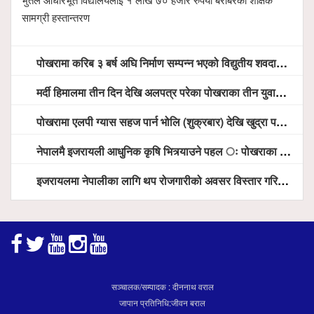
सामग्री हस्तान्तरण
पोखरामा करिब ३ बर्ष अघि निर्माण सम्पन्न भएको विद्युतीय शवदाह गृह अझै संचालनमा आउन सकेन, तत्काल संचालन गर्न स्थानियको माग
मर्दी हिमालमा तीन दिन देखि अलपत्र परेका पोखराका तीन युवाको सशस्त्र प्रहरी सहितको टोलीको साहसिक उद्धार
पोखरामा एलपी ग्यास सहज पार्न भोलि (शुक्रबार) देखि खुद्रा पसलबाटै बिक्रि वितरण हुने, स्टोर नगर्न आग्रह
नेपालमै इजरायली आधुनिक कृषि भित्र्याउने पहल ः पोखराका मेयर धनराज आचार्य र इजरायली राजदूतबीच सहकार्य विस्तारको संकेत
इजरायलमा नेपालीका लागि थप रोजगारीको अवसर विस्तार गरिने ः राजदूत बास
सञ्चालक/सम्पादक : दीननाथ वराल
जापान प्रतिनिधि:जीवन बराल