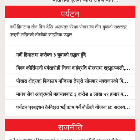
पर्यटन
मर्दी हिमालमा तीन दिन देखि अलपत्र परेका पोखराका तीन युवाको सशस्त्र
प्रहरी सहितको टोलीको साहसिक उद्धार
मर्दी हिमालमा फसेका ३ युवाको उद्धार हुँदै
विश्व कीर्तिमानी पर्वतारोही निम्स दाईप्रति पोखरामा श्रद्धाञ्जली, दीप प्रज्वलन गर्दै योगदानको प्रशंसा (भिडियो सहित)
पोखरा क्षेत्रका शिवालय मन्दिरमा तेस्रो सोमबार भक्तजनको बिहानैदेखि घुइँचो
मानव सेवा आश्रमको महायज्ञबाट ३ करोड ४ लाख ५९ हजार बचत, १ करोड ४४ लाख उठ्न बाँकी, विना संचार माध्यम तर प्रचार प्रसारमै भयो १९ लाख खर्च !
पर्यटन प्रबद्र्धन केन्द्रित भई काम गर्ने बोर्डको योजना छः सदस्य पोखरेल, चलिय पोखरालाई थप प्रभावकारी बनाउन होटल संघको माग
राजनीति
भुर्तेल आधारभूत विद्यालयलाई १ लाख ७० हजार रुपैयाँ बराबरका शैक्षिक