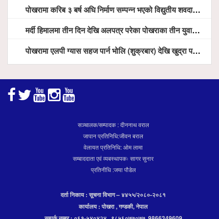
पोखरामा करिब ३ बर्ष अघि निर्माण सम्पन्न भएको विद्युतीय शवदाह गृह अझै संचालनमा आउन सकेन, तत्काल संचालन गर्न स्थानियको माग
मर्दी हिमालमा तीन दिन देखि अलपत्र परेका पोखराका तीन युवाको सशस्त्र प्रहरी सहितको टोलीको साहसिक उद्धार
पोखरामा एलपी ग्यास सहज पार्न भोलि (शुक्रबार) देखि खुद्रा पसलबाटै बिक्रि वितरण हुने, स्टोर नगर्न आग्रह
सञ्चालक/सम्पादक : दीननाथ वराल
जापान प्रतिनिधि:जीवन बराल
वेलायत प्रतिनिधि: ओम लामा
सम्बाददाता एवं व्यबस्थापकः सागर सुनार
प्रतिनीधि :जया पौडेल
दर्ता निकाय : सूचना विभाग – ४४५५/२०८०-२०८१
कार्यालय : पोखरा , गण्डकी, नेपाल
सम्पर्क नम्बर : ०६१-५४०४२४ , ९८५६०७७०७७, 9866349609