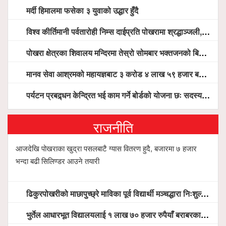
मर्दी हिमालमा फसेका ३ युवाको उद्धार हुँदै
विश्व कीर्तिमानी पर्वतारोही निम्स दाईप्रति पोखरामा श्रद्धाञ्जली, दीप प्रज्वलन गर्दै योगदानको प्रशंसा (भिडियो सहित)
पोखरा क्षेत्रका शिवालय मन्दिरमा तेस्रो सोमबार भक्तजनको बिहानैदेखि घुइँचो
मानव सेवा आश्रमको महायज्ञबाट ३ करोड ४ लाख ५९ हजार बचत, १ करोड ४४ लाख उठ्न बाँकी, विना संचार माध्यम तर प्रचार प्रसारमै भयो १९ लाख खर्च !
पर्यटन प्रबद्र्धन केन्द्रित भई काम गर्ने बोर्डको योजना छः सदस्य पोखरेल, चलिय पोखरालाई थप प्रभावकारी बनाउन होटल संघको माग
राजनीति
आजदेखि पोखराका खुद्रा पसलबाटै ग्यास वितरण हुदै, बजारमा ७ हजार
भन्दा बढी सिलिण्डर आउने तयारी
ढिकुरपोखरीको माछापुच्छ्रे माविका पूर्व विद्यार्थी मञ्चद्धारा निःशुल्क आँखा शिविर सञ्चालन, ५ सय जना लाभान्वित
भुर्तेल आधारभूत विद्यालयलाई १ लाख ७० हजार रुपैयाँ बराबरका शैक्षिक सामग्री हस्तान्तरण