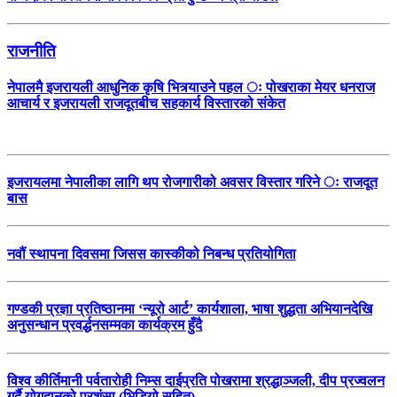
राजनीति
नेपालमै इजरायली आधुनिक कृषि भित्र्याउने पहल ः पोखराका मेयर धनराज
आचार्य र इजरायली राजदूतबीच सहकार्य विस्तारको संकेत
इजरायलमा नेपालीका लागि थप रोजगारीको अवसर विस्तार गरिने ः राजदूत
बास
नवौं स्थापना दिवसमा जिसस कास्कीको निबन्ध प्रतियोगिता
गण्डकी प्रज्ञा प्रतिष्ठानमा ‘न्यूरो आर्ट’ कार्यशाला, भाषा शुद्धता अभियानदेखि
अनुसन्धान प्रवर्द्धनसम्मका कार्यक्रम हुँदै
विश्व कीर्तिमानी पर्वतारोही निम्स दाईप्रति पोखरामा श्रद्धाञ्जली, दीप प्रज्वलन
गर्दै योगदानको प्रशंसा (भिडियो सहित)