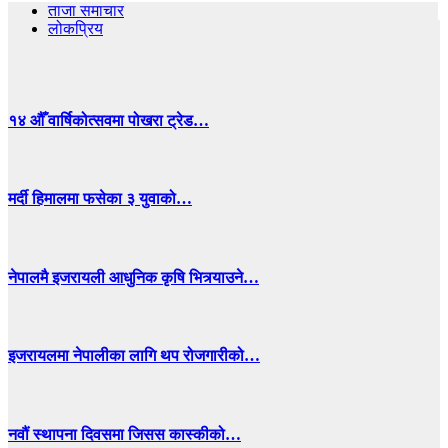
ताजा समाचार
लोकप्रिय
१४ औँ वार्षिकोत्सवमा पोखरा ट्रेड…
मर्दी हिमालमा फसेका ३ युवाको…
नेपालमै इजरायली आधुनिक कृषि भित्र्याउने…
इजरायलमा नेपालीका लागि थप रोजगारीको…
नवौं स्थापना दिवसमा जिसस कास्कीको…