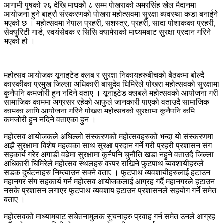
आगामी पुषको २६ देखि माघकोे ८ सम्म पोखराको अमरसिंह खेल मैदानमा
आयोजना हुने बाह्रौ संस्करणको पोखरा महोत्सवमा सुरक्षा ब्यवस्था कडा बनाईने
भएको छ । महोत्सवमा नेपाल प्रहरी, सशस्त्र, प्रहरी, सादा पोशाकका प्रहरी,
सेक्युरिटी गार्ड, स्वयंसेवक र सिसि क्यामेराको माध्यमबाट सुरक्षा प्रदान गरिने
भएको हो ।
महोत्सव आयोजक यूनाइटेड क्लब र सुरक्षा निकायहरुबीचको बैठकमा बोल्दै
कास्कीका प्रमुख जिल्ला अधिकारी बासुदेव घिमिरेले पोखरा महोत्सवको सुरक्षामा
कुनैपनि कमजोरी हुन नदिने वताए । यूनाइटेड क्लबले महोत्सवको आयोजना गरी
सामाजिक काममा अग्रसर रहेको आफुले जानकारी पाएको वताउदै सामाजिक
कामका लागि आयोजना गरिने पोखरा महोत्सवको सुरक्षामा कुनैपनि कमि
कमजोरी हुन नदिने वताएका हुन ।
महोत्सव आयोजकले अघिल्लो संस्करणको महोत्सवहरुको भन्दा यो संस्करणमा
अझै सुरक्षामा विशेष महत्वका साथ सुरक्षा प्रदान गर्ने गरी प्रहरी प्रशासन संग
सहकार्य गरेर अगाडी वढेमा सुरक्षामा कुनैपनि चुनौति खडा नहुने वताउदै जिल्ला
अधिकारी घिमिरेले महोत्सव स्थलहरु वरपर राखिने फुटपाथ ब्यवशायीहरुले
सडक दुर्घटनाहरु निम्त्याउन सक्ने वताए । फुटपाथ ब्यवशायीहरुलाई हटाउन
महानगर संग सहकार्य गर्न महोत्सव आयोजकलाई आग्रह गर्दैै महानगरले हटाउन
नसके प्रशासन लगाएर फुटपाथ ब्यवशाय हटाउन प्रशासनले सहयोग गर्ने समेत
बताए ।
महोत्सवको माध्यामबाट सचेतनामुलक सुचनाहरु प्रवाह गर्न समेत उनले आग्रह