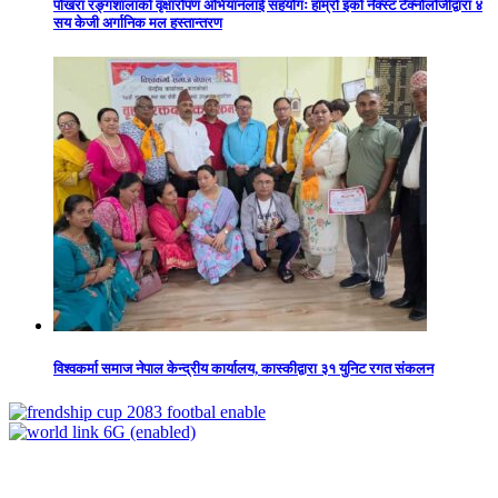
पोखरा रङ्गशालाको वृक्षारोपण अभियानलाई सहयोगः हाम्रो इको नेक्स्ट टेक्नोलोजीद्वारा ४
सय केजी अर्गानिक मल हस्तान्तरण
विश्वकर्मा समाज नेपाल केन्द्रीय कार्यालय, कास्कीद्वारा ३१ युनिट रगत संकलन