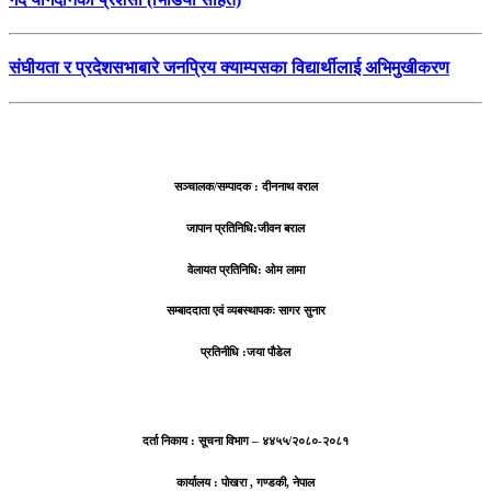
संघीयता र प्रदेशसभाबारे जनप्रिय क्याम्पसका विद्यार्थीलाई अभिमुखीकरण
सञ्चालक/सम्पादक : दीननाथ वराल
जापान प्रतिनिधि:जीवन बराल
वेलायत प्रतिनिधि: ओम लामा
सम्बाददाता एवं व्यबस्थापकः सागर सुनार
प्रतिनीधि :जया पौडेल
दर्ता निकाय : सूचना विभाग – ४४५५/२०८०-२०८१
कार्यालय : पोखरा , गण्डकी, नेपाल