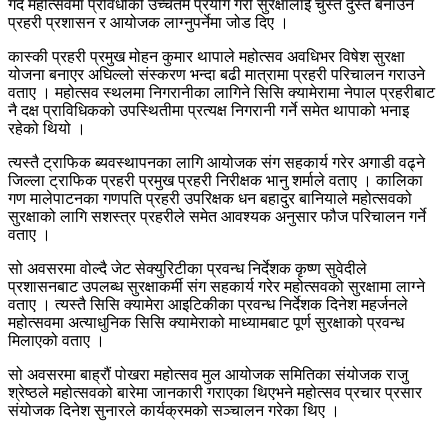
गर्दै महोत्सवमा प्रविधीको उच्चतम प्रयोग गरी सुरक्षालाई चुस्त दुस्त बनाउन
प्रहरी प्रशासन र आयोजक लाग्नुपर्नेमा जोड दिए ।
कास्की प्रहरी प्रमुख मोहन कुमार थापाले महोत्सव अवधिभर विषेश सुरक्षा
योजना बनाएर अघिल्लो संस्करण भन्दा बढी मात्रामा प्रहरी परिचालन गराउने
वताए । महोत्सव स्थलमा निगरानीका लागिने सिसि क्यामेरामा नेपाल प्रहरीबाट
नै दक्ष प्राविधिकको उपस्थितीमा प्रत्यक्ष निगरानी गर्ने समेत थापाको भनाइ
रहेको थियो ।
त्यस्तै ट्राफिक ब्यवस्थापनका लागि आयोजक संग सहकार्य गरेर अगाडी वढ्ने
जिल्ला ट्राफिक प्रहरी प्रमुख प्रहरी निरीक्षक भानु शर्माले वताए । कालिका
गण मालेपाटनका गणपति प्रहरी उपरिक्षक धन बहादुर बानियाले महोत्सवको
सुरक्षाको लागि सशस्त्र प्रहरीले समेत आवश्यक अनुसार फौज परिचालन गर्ने
वताए ।
सो अवसरमा वोल्दै जेट सेक्युरिटीका प्रवन्ध निर्देशक कृष्ण सुवेदीले
प्रशासनबाट उपलब्ध सुरक्षाकर्मी संग सहकार्य गरेर महोत्सवको सुरक्षामा लाग्ने
वताए । त्यस्तै सिसि क्यामेरा आइटिकीका प्रवन्ध निर्देशक दिनेश महर्जनले
महोत्सवमा अत्याधुनिक सिसि क्यामेराको माध्यामबाट पूर्ण सुरक्षाको प्रवन्ध
मिलाएको वताए ।
सो अवसरमा बाह्रौं पोखरा महोत्सव मुल आयोजक समितिका संयोजक राजु
श्रेष्ठले महोत्सवको बारेमा जानकारी गराएका थिएभने महोत्सव प्रचार प्रसार
संयोजक दिनेश सुनारले कार्यक्रमको सञ्चालन गरेका थिए ।