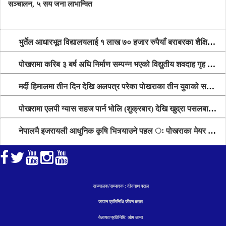
सञ्चालन, ५ सय जना लाभान्वित
भुर्तेल आधारभूत विद्यालयलाई १ लाख ७० हजार रुपैयाँ बराबरका शैक्षिक सामग्री हस्तान्तरण
पोखरामा करिब ३ बर्ष अघि निर्माण सम्पन्न भएको विद्युतीय शवदाह गृह अझै संचालनमा आउन सकेन, तत्काल संचालन गर्न स्थानियको माग
मर्दी हिमालमा तीन दिन देखि अलपत्र परेका पोखराका तीन युवाको सशस्त्र प्रहरी सहितको टोलीको साहसिक उद्धार
पोखरामा एलपी ग्यास सहज पार्न भोलि (शुक्रबार) देखि खुद्रा पसलबाटै बिक्रि वितरण हुने, स्टोर नगर्न आग्रह
नेपालमै इजरायली आधुनिक कृषि भित्र्याउने पहल ः पोखराका मेयर धनराज आचार्य र इजरायली राजदूतबीच सहकार्य विस्तारको संकेत
सञ्चालक/सम्पादक : दीननाथ वराल
जापान प्रतिनिधि:जीवन बराल
वेलायत प्रतिनिधि: ओम लामा