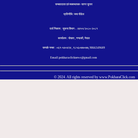
सम्बाददाता एवं व्यबस्थापकः सागर सुनार
प्रतिनीधि :जया पौडेल
दर्ता निकाय : सूचना विभाग – ४४५५/२०८०-२०८१
कार्यालय : पोखरा , गण्डकी, नेपाल
सम्पर्क नम्बर : ०६१-५४०४२४ , ९८५६०७७०७७, 9866349609
Email:pokharaclicknews@gmail.com
© 2024. All rights reserved by www.PokharaClick.com