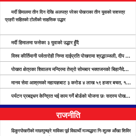
मर्दी हिमालमा तीन दिन देखि अलपत्र परेका पोखराका तीन युवाको सशस्त्र
प्रहरी सहितको टोलीको साहसिक उद्धार
मर्दी हिमालमा फसेका ३ युवाको उद्धार हुँदै
विश्व कीर्तिमानी पर्वतारोही निम्स दाईप्रति पोखरामा श्रद्धाञ्जली, दीप प्रज्वलन गर्दै योगदानको प्रशंसा (भिडियो सहित)
पोखरा क्षेत्रका शिवालय मन्दिरमा तेस्रो सोमबार भक्तजनको बिहानैदेखि घुइँचो
मानव सेवा आश्रमको महायज्ञबाट ३ करोड ४ लाख ५९ हजार बचत, १ करोड ४४ लाख उठ्न बाँकी, विना संचार माध्यम तर प्रचार प्रसारमै भयो १९ लाख खर्च !
पर्यटन प्रबद्र्धन केन्द्रित भई काम गर्ने बोर्डको योजना छः सदस्य पोखरेल, चलिय पोखरालाई थप प्रभावकारी बनाउन होटल संघको माग
राजनीति
ढिकुरपोखरीको माछापुच्छ्रे माविका पूर्व विद्यार्थी मञ्चद्धारा निःशुल्क आँखा शिविर