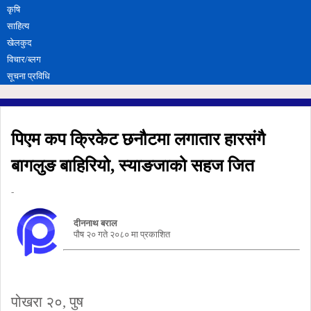
कृषि
साहित्य
खेलकुद
विचार/ब्लग
सूचना प्रविधि
पिएम कप क्रिकेट छनौटमा लगातार हारसंगै
बागलुङ बाहिरियो, स्याङजाको सहज जित
-
दीननाथ बराल
पौष २० गते २०८० मा प्रकाशित
पोखरा २०, पुष