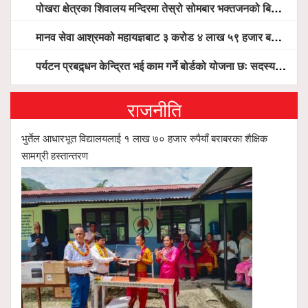
पोखरा क्षेत्रका शिवालय मन्दिरमा तेस्रो सोमबार भक्तजनको बिहानैदेखि घुइँचो
मानव सेवा आश्रमको महायज्ञबाट ३ करोड ४ लाख ५९ हजार बचत, १ करोड ४४ लाख उठ्न बाँकी, विना संचार माध्यम तर प्रचार प्रसारमै भयो १९ लाख खर्च !
पर्यटन प्रबद्र्धन केन्द्रित भई काम गर्ने बोर्डको योजना छः सदस्य पोखरेल, चलिय पोखरालाई थप प्रभावकारी बनाउन होटल संघको माग
राजनीति
भुर्तेल आधारभूत विद्यालयलाई १ लाख ७० हजार रुपैयाँ बराबरका शैक्षिक
सामग्री हस्तान्तरण