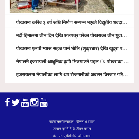
पोखरामा करिब ३ बर्ष अघि निर्माण सम्पन्न भएको विद्युतीय शवदाह गृह अझै संचालनमा आउन सकेन, तत्काल संचालन गर्न स्थानियको माग
मर्दी हिमालमा तीन दिन देखि अलपत्र परेका पोखराका तीन युवाको सशस्त्र प्रहरी सहितको टोलीको साहसिक उद्धार
पोखरामा एलपी ग्यास सहज पार्न भोलि (शुक्रबार) देखि खुद्रा पसलबाटै बिक्रि वितरण हुने, स्टोर नगर्न आग्रह
नेपालमै इजरायली आधुनिक कृषि भित्र्याउने पहल ः पोखराका मेयर धनराज आचार्य र इजरायली राजदूतबीच सहकार्य विस्तारको संकेत
इजरायलमा नेपालीका लागि थप रोजगारीको अवसर विस्तार गरिने ः राजदूत बास
सञ्चालक/सम्पादक : दीननाथ वराल
जापान प्रतिनिधि:जीवन बराल
वेलायत प्रतिनिधि: ओम लामा