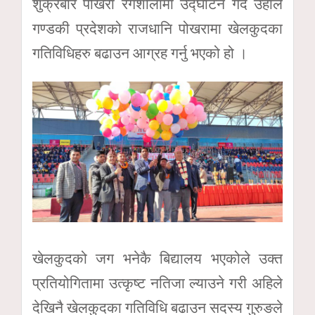
शुक्रबार पोखरा रंगशालामा उद्घाटन गर्दै उहाँले
गण्डकी प्रदेशको राजधानि पोखरामा खेलकुदका
गतिविधिहरु बढाउन आग्रह गर्नु भएको हो ।
खेलकुदको जग भनेकै बिद्यालय भएकोले उक्त
प्रतियोगितामा उत्कृष्ट नतिजा ल्याउने गरी अहिले
देखिनै खेलकुदका गतिविधि बढाउन सदस्य गुरुङले